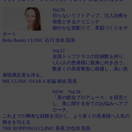
Vol.56
切らないリフトアップ、注入治療を
得意とするクリニック
細やかな気配りで、美肌づくりをサ
ポート
Bella Beauty CLINIC 石川 佳奈 院長
Vol.57
全国トップクラスの症例数を誇り、
1人1人の患者様に親身に向き合う。
数多くの美容整形に精通し、高い患
者様満足度を誇る。
MIL CLINIC OSAKA 岩脇 槙佑 院長
NEW
Vol.58
「美の総合プロデュース」を得意と
し、美に関する全てのお悩みへアプ
ローチ。
これまでの稀有な経験を活かし、より多くの患者様へ人生の
輝きを与える
THE ROPPONGI CLINIC 長尾 沙也加 院長