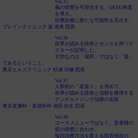
Vol.35
脳の状態を可視化する、QEEG検査
を導入。
自費診療に新たな可能性を見出す。
ブレインクリニック 坂 達典 院長
Vol.36
世界が認める技術とセンスを持つド
クターが証明した、
大切なのは「場所」ではなく「質」
であるということ。
東京ヒルズクリニック 杉浦 功修 院長
Vol.37
人類初の「若返り」を求めて。
世界が認める技術と信頼を獲得する
アンチエイジング治療の名医
東京皮膚科・形成外科 池田 欣生 院長
Vol.38
コースメニューではなく、患者様の
肌の状態に合わせ、
毎回治療方法を変える院長独自の