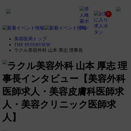
ラ
0
ク
ル
美
容
外
科
美容医局トップ
山
THE INTERVIEW
本
ラクル美容外科 山本 厚志 理事長
厚
志
理
事
長
イ
ン
タ
ビ
ュ
ー
【美
容
外
科
医