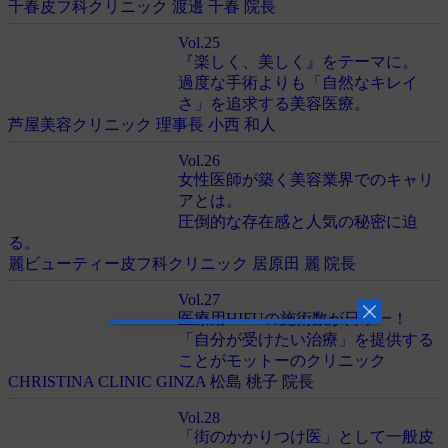
千春皮フ科クリニック 渡邊 千春 院長
Vol.25
『楽しく、美しく』をテーマに。
過度な手術よりも「自然なキレイ
さ」を追求する美容医療。
芦屋美容クリニック 理事長 小西 和人
Vol.26
女性医師が築く美容業界でのキャリ
アとは。
圧倒的な存在感と人気の秘密に迫
る。
麗ビューティー皮フ科クリニック 居原田 麗 院長
Vol.27
医療用HIFUの施術数が日本一！
「自分が受けたい治療」を提供する
ことがモットーのクリニック
CHRISTINA CLINIC GINZA 松島 桃子 院長
Vol.28
「街のかかりつけ医」として一般皮