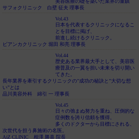
美容医療の礎を築いた業界の重鎮
サフォクリニック 白壁 征夫 理事長
Vol.43
日本を代表するクリニックになるこ
とを目標に掲げ、
前進し続けるクリニック。
ビアンカクリニック 堀田 和亮 理事長
Vol.44
歴史ある業界最大手として、美容医
療普及の一翼を担い未来を切り開い
てきた。
長年業界を牽引するクリニックの”成功の秘訣と”大切な想
い”とは
品川美容外科 綿引 一 理事長
Vol.45
日々の弛まぬ努力を重ね、圧倒的な
症例数を誇り信頼を獲得。
多くのドクターから目標にされる、
次世代を担う鼻施術の名医。
AiZ CLINIC 相澤 勝喜 院長