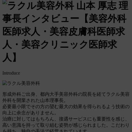
師
求
人・
美
容
皮
膚
科
医
師
求
人・
美
容
ク
Introduce
リ
ニ
ッ
ク
形成外科ご出身、都内大手美容外科の院長を経てラクル美容
医
外科を開業された山本理事長。
師
必要最小限でその方の望む最大の効果を得られるよう技術の
求
人】
向上に余念がありません。
治療に対してはもちろん、接遇サービスにも重要性を感じ、
高い意識を持って取り組む姿勢が感じられました。こだわり
を持ち、独自の手法で経営されています。