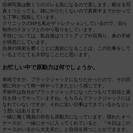
症例写真は数ミリのズレも気になるので直します。載せる写
真１つとっても、雑にやりたくないので真夜中までかかって
も丁寧に投稿しています。
クリニックのHPも私がディレクションしているので、自ら
制作のスタッフとのやり取りをしています。
手技については、私自身はリフトアップや目周り、鼻の手術
が得意にしています。
自身の技術を磨くことに貪欲になることは、この仕事をして
いる上でとても大切なことだと思います。
お忙しい中で原動力は何でしょうか。
単純ですが、ブラックジャックになりたかったので、その目
標に向かって精一杯やってきたという感じです。
手術中は自分がブラックジャックになったつもりで自信と責
任を持ってやっていますね。もちろんブラックジャックには
なれていないですが、それに近い仕事はできているかなとい
う想いはあります。
一緒に働く職員の存在も原動力になっています。慣れたオペ
ナースが、一緒にオペに入ってくれていると、『今日はこの
ナースがいるから大丈夫だ』と自信を持つことができます。