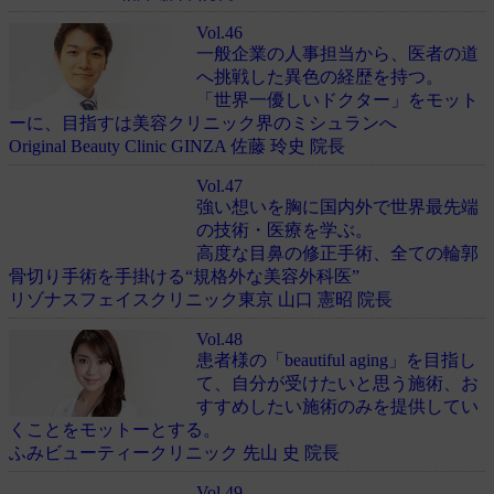
Vol.46
一般企業の人事担当から、医者の道
へ挑戦した異色の経歴を持つ。
「世界一優しいドクター」をモット
ーに、目指すは美容クリニック界のミシュランへ
Original Beauty Clinic GINZA 佐藤 玲史 院長
Vol.47
強い想いを胸に国内外で世界最先端
の技術・医療を学ぶ。
高度な目鼻の修正手術、全ての輪郭
骨切り手術を手掛ける“規格外な美容外科医”
リゾナスフェイスクリニック東京 山口 憲昭 院長
Vol.48
患者様の「beautiful aging」を目指し
て、自分が受けたいと思う施術、お
すすめしたい施術のみを提供してい
くことをモットーとする。
ふみビューティークリニック 先山 史 院長
Vol.49