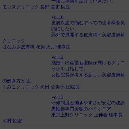
一緒に事業を拡げていきたい。
モッズクリニック 長野 寛史 院長
Vol.10
皮膚疾患で悩むすべての患者様を笑
顔にしたい。
郊外で展開する皮膚科・美容皮膚科
クリニック
はなふさ皮膚科 花房 火月 理事長
Vol.12
結婚・出産後も医師が輝けるクリニ
ックを目指して。
女性院長が考える新しい美容皮膚科
の働き方とは。
くみこクリニック 向田 公美子 総院長
Vol.13
研修制度と働きやすさが安定の秘訣
男性器専門美容のパイオニア
東京上野クリニック 上伸会 理事長
河村 悦宏