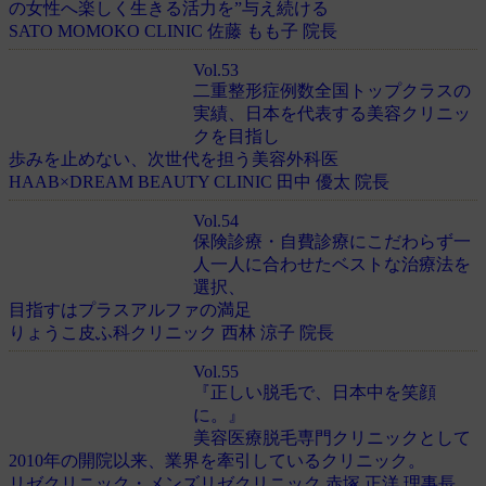
の女性へ楽しく生きる活力を”与え続ける
SATO MOMOKO CLINIC 佐藤 もも子 院長
Vol.53
二重整形症例数全国トップクラスの
実績、日本を代表する美容クリニッ
クを目指し
歩みを止めない、次世代を担う美容外科医
HAAB×DREAM BEAUTY CLINIC 田中 優太 院長
Vol.54
保険診療・自費診療にこだわらず一
人一人に合わせたベストな治療法を
選択、
目指すはプラスアルファの満足
りょうこ皮ふ科クリニック 西林 涼子 院長
Vol.55
『正しい脱毛で、日本中を笑顔
に。』
美容医療脱毛専門クリニックとして
2010年の開院以来、業界を牽引しているクリニック。
リゼクリニック・メンズリゼクリニック 赤塚 正洋 理事長