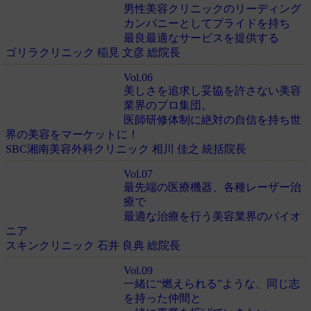
男性美容クリニックのリーディング
カンパニーとしてプライドを持ち
最良最適なサービスを提供する
ゴリラクリニック 稲見 文彦 総院長
Vol.06
美しさを追求し妥協を許さない美容
業界のプロ集団。
医師研修体制に絶対の自信を持ち世
界の美容をマーケットに！
SBC湘南美容外科クリニック 相川 佳之 統括院長
Vol.07
最先端の医療機器、各種レーザー治
療で
最適な治療を行う美容業界のパイオ
ニア
スキンクリニック 石井 良典 総院長
Vol.09
一緒に“燃えられる”ような、同じ志
を持った仲間と