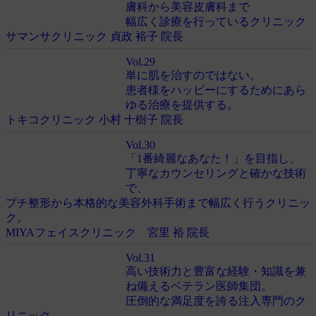
膚科から美容皮膚科まで
幅広く診療を行っているクリニック
サマンサクリニック 貞政 裕子 院長
Vol.29
単に肌を治すのではない。
患者様をハッピーにするためにあら
ゆる治療を提供する。
トキコクリニック 小村 十樹子 院長
Vol.30
「1番綺麗なあなた！」を目指し、
丁寧なカウンセリングと確かな技術
で、
プチ整形から本格的な美容外科手術まで幅広く行うクリニッ
ク。
MIYAフェイスクリニック 宮里 裕 院長
Vol.31
高い技術力と豊富な経験・知識を兼
ね備えるベテラン医師集団。
圧倒的な満足度を誇る注入専門のク
リニック。