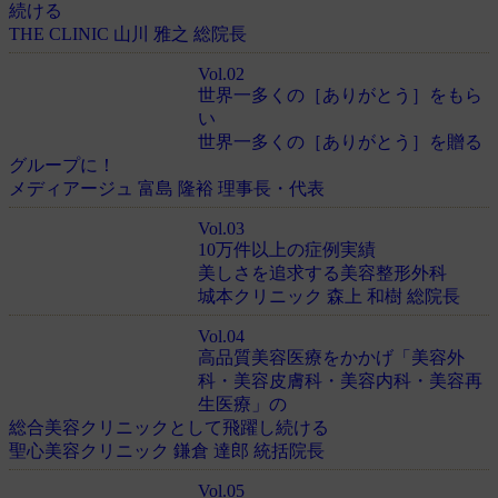
続ける
THE CLINIC 山川 雅之 総院長
Vol.02
世界一多くの［ありがとう］をもら
い
世界一多くの［ありがとう］を贈る
グループに！
メディアージュ 富島 隆裕 理事長・代表
Vol.03
10万件以上の症例実績
美しさを追求する美容整形外科
城本クリニック 森上 和樹 総院長
Vol.04
高品質美容医療をかかげ「美容外
科・美容皮膚科・美容内科・美容再
生医療」の
総合美容クリニックとして飛躍し続ける
聖心美容クリニック 鎌倉 達郎 統括院長
Vol.05