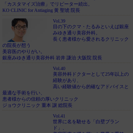
「カスタマイズ治療」でリピーター続出。
KO CLINIC for Antiaging 黄 聖琥 院長
Vol.39
目の下のクマ・たるみといえば銀座
みゆき通り美容外科。
長く患者様から愛されるクリニック
の院長が想う
美容医のやりがい。
銀座みゆき通り美容外科 岩井 謙治 大阪院 院長
Vol.40
美容外科ドクターとして25年以上の
経験があり、
高い経験値から的確なアドバイスと
最適な手術を行い、
患者様からの信頼の厚いクリニック
ジョウクリニック 重本 譲 総院長
Vol.41
世界に名を馳せる「白壁ブラン
ド」、