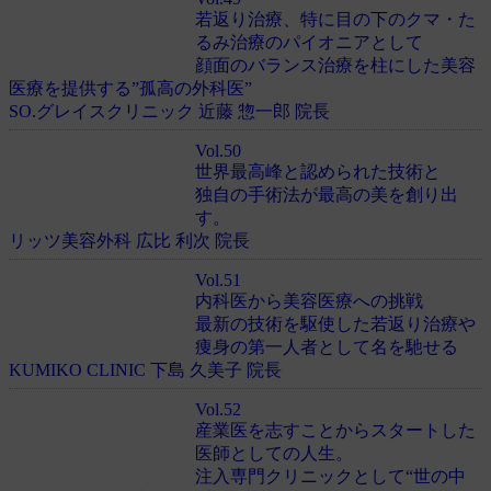
若返り治療、特に目の下のクマ・た
るみ治療のパイオニアとして
顔面のバランス治療を柱にした美容
医療を提供する”孤高の外科医”
SO.グレイスクリニック 近藤 惣一郎 院長
Vol.50
世界最高峰と認められた技術と
独自の手術法が最高の美を創り出
す。
リッツ美容外科 広比 利次 院長
Vol.51
内科医から美容医療への挑戦
最新の技術を駆使した若返り治療や
痩身の第一人者として名を馳せる
KUMIKO CLINIC 下島 久美子 院長
Vol.52
産業医を志すことからスタートした
医師としての人生。
注入専門クリニックとして“世の中