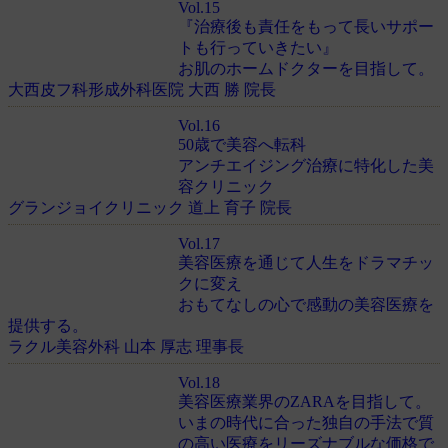
Vol.15
『治療後も責任をもって長いサポー
トも行っていきたい』
お肌のホームドクターを目指して。
大西皮フ科形成外科医院 大西 勝 院長
Vol.16
50歳で美容へ転科
アンチエイジング治療に特化した美
容クリニック
グランジョイクリニック 道上 育子 院長
Vol.17
美容医療を通じて人生をドラマチッ
クに変え
おもてなしの心で感動の美容医療を
提供する。
ラクル美容外科 山本 厚志 理事長
Vol.18
美容医療業界のZARAを目指して。
いまの時代に合った独自の手法で質
の高い医療をリーズナブルな価格で