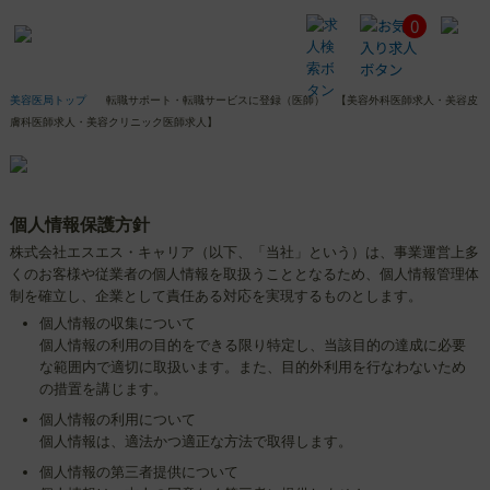
0
転
職
サ
ポ
美容医局トップ
転職サポート・転職サービスに登録（医師） 【美容外科医師求人・美容皮
ー
膚科医師求人・美容クリニック医師求人】
ト・
転
職
サ
ー
個人情報保護方針
ビ
株式会社エスエス・キャリア（以下、「当社」という）は、事業運営上多
ス
くのお客様や従業者の個人情報を取扱うこととなるため、個人情報管理体
に
制を確立し、企業として責任ある対応を実現するものとします。
登
個人情報の収集について
録
個人情報の利用の目的をできる限り特定し、当該目的の達成に必要
（医
な範囲内で適切に取扱います。また、目的外利用を行なわないため
師）
の措置を講じます。
【美
容
個人情報の利用について
外
個人情報は、適法かつ適正な方法で取得します。
科
個人情報の第三者提供について
医