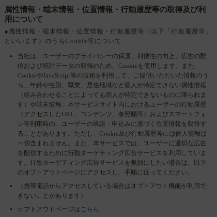
属性情報・端末情報・位置情報・行動履歴等の取得及び利
用について
●属性情報・端末情報・位置情報・行動履歴等（以下「行動履歴等」
といいます）のうちCookie等について
当社は、ユーザーのプライバシーの保護、利便性の向上、広告の配
信および統計データの取得のため、Cookieを使用します。また、
CookieやJavaScript等の技術を利用して、ご提供いただいた情報のう
ち、年齢や性別、職業、居住地域など個人が特定できない属性情報
（組み合わせることによっても個人が特定できないものに限られま
す）や端末情報、本サービスサイト内におけるユーザーの行動履歴
（アクセスしたURL、コンテンツ、参照順等）およびスマートフォ
ン等利用時の、ユーザーの承諾・申込みに基づく位置情報を取得す
ることがあります。ただし、Cookie及び行動履歴等には個人情報は
一切含まれません。また、本サービスでは、ユーザーに適切な広告
を配信するために行動ターゲティング広告サービスを利用していま
す。行動ターゲティング広告サービスを無効にしたい場合は、以下
のオプトアウトページにアクセスし、手順に従ってください。
（携帯電話からアクセスしている場合はオプトアウト機能が利用で
きないことがあります）
オプトアウトページは
こちら