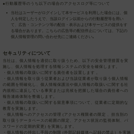
●行動履歴等のうち以下の場合のアクセスログ等について
当社はユーザーがログインして本サービスを利用した場合には、個
人を特定したうえで、当該ログイン以前からの行動履歴等を用い
て、広告・コンテンツ等の配信・表示および本サービスの提供をす
る場合があります。こちらの広告等の配信停止については、下記の
個人情報管理の問い合わせ先にご連絡ください｡
セキュリティについて
当社は、個人情報を適切に取り扱うため、以下の安全管理措置を実
施し、個人情報を処理する情報システムの安全を確保します。
・個人情報の取扱いに関する責任者を設置します 。
・個人情報を取り扱う従業者および当該従業者が取り扱う個人情報
の範囲を明確化し、個人情報保護法や個人情報の取扱いに関する社
内規程に違反している事実または兆候を把握した場合の責任者への
報告連絡体制を整備します。
・個人情報の取扱いに関する留意事項について、従業者に定期的な
教育を実施します。
・個人情報へのアクセスの管理 (アクセス権限者の限定 、担当別の
取り扱うデータベースの範囲の限定、アクセス状況の監視体制、パ
スワードの定期的変更) を実施します。
・個人情報の持出し手段の制限 (外部記録媒体へ記録の禁止）を実施