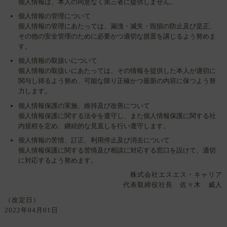
個人情報は、本人の同意なく第三者に提供しません。
師
個人情報の管理について
求
個人情報の管理にあたっては、漏洩・滅失・毀損の防止及び是正、
人・
その他の安全管理のために必要かつ適切な措置を講じるよう努めま
美
す。
容
皮
個人情報の取扱いについて
膚
個人情報の取扱いにあたっては、その情報を提供した本人が適切に
科
関与し得るよう努め、可能な限り正確かつ最新の内容に保つよう努
医
力します。
師
個人情報保護の実施、維持及び改善について
求
個人情報保護に関する法令を遵守し、また個人情報保護に関する社
人・
内規程を定め、継続的な見直しを行い遵守します。
美
容
個人情報の苦情、訂正、利用停止及び消去について
ク
個人情報保護に関する苦情及び相談に対応する窓口を設けて、適切
リ
に対応するよう努めます。
ニ
株式会社エスエス・キャリア
ッ
代表取締役社長 佐々木 威人
ク
医
（改定日）
師
2022年04月01日
求