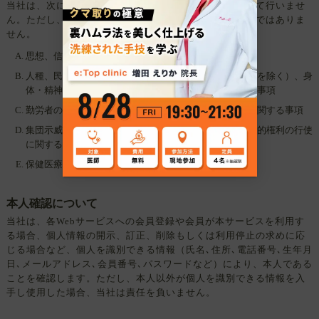
当社は、次に示す内容を含む個人情報の取得は原則として行いませ
ん。ただし、ユーザーが自ら提供した場合は、この限りではありま
せん。
思想、信条及び宗教に関する事項
人種、民族、門地、本籍地（所在都道府県に関する情報を除く）、身
体・精神障害、犯罪歴、その他社会的差別の原因となる事項
勤労者の団結権、団体交渉及びその他団体行動の行為に関する事項
集団示威行為への参加、請願権の行使、及びその他政治的権利の行使
に関する事項
保健医療及び性生活
本人確認について
当社は、各Webサービスへの会員登録や会員が本サービスを利用す
る場合、個人情報の開示、訂正、削除もしくは利用停止の求めに応
じる場合など、個人を識別できる情報（氏名､住所､電話番号､生年月
日､メールアドレス､会員番号､パスワードなど）により、本人である
ことを確認します。ただし、本人以外が個人を識別できる情報を入
手し使用した場合、当社は責任を負いません。