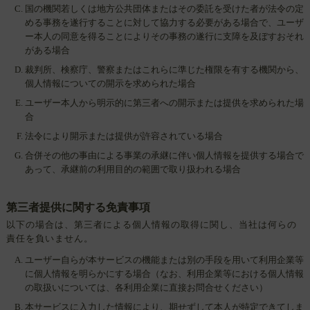
国の機関若しくは地方公共団体またはその委託を受けた者が法令の定
める事務を遂行することに対して協力する必要がある場合で、ユーザ
ー本人の同意を得ることによりその事務の遂行に支障を及ぼすおそれ
がある場合
裁判所、検察庁、警察またはこれらに準じた権限を有する機関から、
個人情報についての開示を求められた場合
ユーザー本人から明示的に第三者への開示または提供を求められた場
合
法令により開示または提供が許容されている場合
合併その他の事由による事業の承継に伴い個人情報を提供する場合で
あって、承継前の利用目的の範囲で取り扱われる場合
第三者提供に関する免責事項
以下の場合は、第三者による個人情報の取得に関し、当社は何らの
責任を負いません。
ユーザー自らが本サービスの機能または別の手段を用いて利用企業等
に個人情報を明らかにする場合（なお、利用企業等における個人情報
の取扱いについては、各利用企業に直接お問合せください）
本サービスに入力した情報により、期せずして本人が特定できてしま