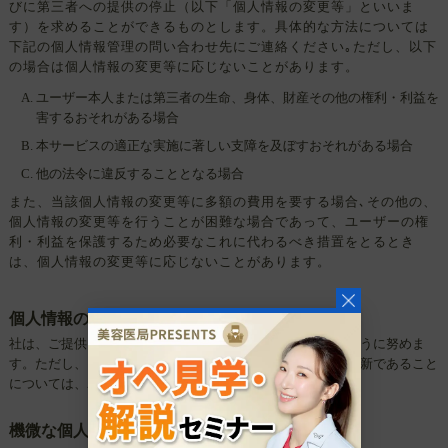
びに第三者への提供の停止（以下「個人情報の変更等」といいま
す）を求めることができるものとします。具体的な方法については
下記の個人情報管理の問い合わせ先にご連絡ください｡ただし、以下
の場合は個人情報の変更等に応じないことがあります。
ユーザー本人または第三者の生命、身体、財産その他の権利・利益を
害するおそれがある場合
本サービスの適正な実施に著しい支障を及ぼすおそれがある場合
他の法令に違反することとなる場合
また、当該個人情報の変更等に多額の費用を要する場合､その他の、
個人情報の変更等を行うことが困難な場合であって、ユーザーの権
利・利益を保護するため必要なこれに代わるべき措置をとるとき
は、個人情報の変更等に応じないことがあります。
個人情報の正確性
社は、ご提供いただいた個人情報を正確にデータ処理するように努めま
す。ただし、ご提供いただいた個人情報の内容が正確かつ最新であること
については、ユーザーが責任を負うものとします。
機微な個人情報の取得制限