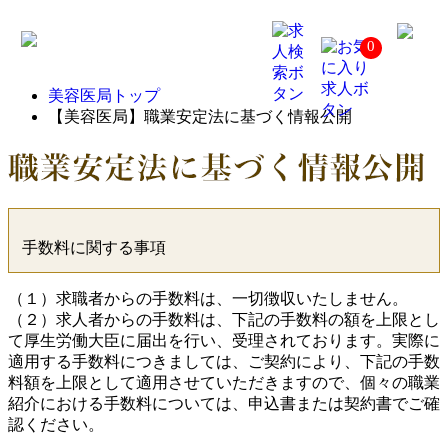
【美
0
容
医
局】
美容医局トップ
職
業
【美容医局】職業安定法に基づく情報公開
安
定
法
に
基
づ
く
手数料に関する事項
情
報
公
（１）求職者からの手数料は、一切徴収いたしません。
開
（２）求人者からの手数料は、下記の手数料の額を上限とし
て厚生労働大臣に届出を行い、受理されております。実際に
適用する手数料につきましては、ご契約により、下記の手数
料額を上限として適用させていただきますので、個々の職業
紹介における手数料については、申込書または契約書でご確
認ください。