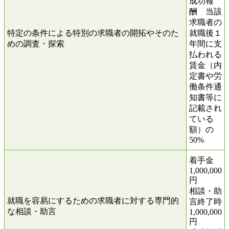
成功報
酬 当該
求職者の
特定の条件による特別の求職者の開拓やそのた
就職後１
めの調査・探索
年間に支
払われる
賃金（内
定書や労
働条件通
知書等に
記載され
ている
額）の
50%
着手金
1,000,000
円
相談・助
就職を容易にするための求職者に対する専門的
言終了時
な相談・助言
1,000,000
円