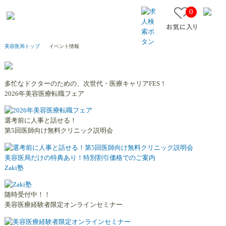
0
イ
ベ
ン
ト
美容医局トップ
イベント情報
情
報
多忙なドクターのための、次世代・医療キャリアFES！
2026年美容医療転職フェア
選考前に人事と話せる！
第5回医師向け無料クリニック説明会
美容医局だけの特典あり！特別割引価格でのご案内
Zaki塾
随時受付中！！
美容医療経験者限定オンラインセミナー