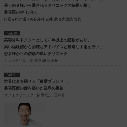
長く患者様から愛されるクリニックの院長が想う
美容医のやりがい。
銀座みゆき通り美容外科 岩井 謙治 大阪院 院長
Vol.40
美容外科ドクターとして25年以上の経験があり、
高い経験値から的確なアドバイスと
最適な手術を行い、
患者様からの信頼の厚いクリニック
ジョウクリニック 重本 譲 総院長
Vol.41
世界に名を馳せる「白壁ブランド」、
美容医療の礎を築いた業界の重鎮
サフォクリニック 白壁 征夫 理事長