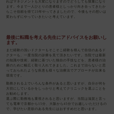
ればマネジメントも大変になりますのでどうしても慎重になり
ます。今まで一人ひとりの患者様としっかり向き合ってきたか
らこそ信頼を得て23年やってきましたので、今後もその想いは
変わらずにやっていきたいと考えています。
最後に転職を考える先生にアドバイスをお願いし
ます。
まだ経験の浅いドクターもそこそこ経験を積んで自信のあるド
クターも、一度当院の診療を見て頂きたいです。当院では最新
の知識や技術、経験に基づいた独自の手技などを、患者様の治
療のために幅広く取り入れてきました。これまで治らないと思
っておられたような疾患も様々な治療法でアプローチが出来る
環境です。
勤務される上でいろんな条件があると思いますが、自分が何を
大切にしているかをしっかりと考えてクリニックを選ぶことを
お勧めします。
選ぶ際に勤務地も重視されると思いますが、当院は滋賀と言っ
ても電車で京都から15分、大阪から45分でお越しいただけるの
で、学びたい意欲のある先生にはおすすめだと思います。