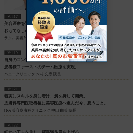
Vol.17
美容医療を通じて人生をドラマチックに変え
おもてなしの心で感動の美容医療を提供する。
ラクル美容外科 山本 厚志 理事長
Vol.19
自身のコンプレックスをやりがいに変える。
患者様ファーストのチーム医療を実現。
ハニークリニック 木村 文彦 院長
Vol.21
着実にスキルを身に着け、満を持して開業。
皮膚科専門医取得後に美容医療へ進んだ今、想うこと。
ゆみ美容皮膚科クリニック 中山 由美 院長
Vol.22
細かい工夫を施し、顧客満足度を上げる。