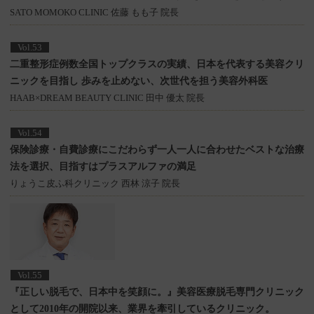
SATO MOMOKO CLINIC 佐藤 もも子 院長
Vol.53
二重整形症例数全国トップクラスの実績、日本を代表する美容クリ
ニックを目指し
歩みを止めない、次世代を担う美容外科医
HAAB×DREAM BEAUTY CLINIC 田中 優太 院長
Vol.54
保険診療・自費診療にこだわらず一人一人に合わせたベストな治療
法を選択、
目指すはプラスアルファの満足
りょうこ皮ふ科クリニック 西林 涼子 院長
Vol.55
『正しい脱毛で、日本中を笑顔に。』
美容医療脱毛専門クリニック
として2010年の開院以来、業界を牽引しているクリニック。