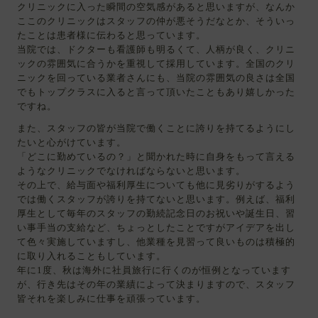
クリニックに入った瞬間の空気感があると思いますが、なんか
ここのクリニックはスタッフの仲が悪そうだなとか、そういっ
たことは患者様に伝わると思っています。
当院では、ドクターも看護師も明るくて、人柄が良く、クリニ
ックの雰囲気に合うかを重視して採用しています。全国のクリ
ニックを回っている業者さんにも、当院の雰囲気の良さは全国
でもトップクラスに入ると言って頂いたこともあり嬉しかった
ですね。
また、スタッフの皆が当院で働くことに誇りを持てるようにし
たいと心がけています。
「どこに勤めているの？」と聞かれた時に自身をもって言える
ようなクリニックでなければならないと思います。
その上で、給与面や福利厚生についても他に見劣りがするよう
では働くスタッフが誇りを持てないと思います。例えば、福利
厚生として毎年のスタッフの勤続記念日のお祝いや誕生日、習
い事手当の支給など、ちょっとしたことですがアイデアを出し
て色々実施していますし、他業種を見習って良いものは積極的
に取り入れることもしています。
年に1度、秋は海外に社員旅行に行くのが恒例となっています
が、行き先はその年の業績によって決まりますので、スタッフ
皆それを楽しみに仕事を頑張っています。