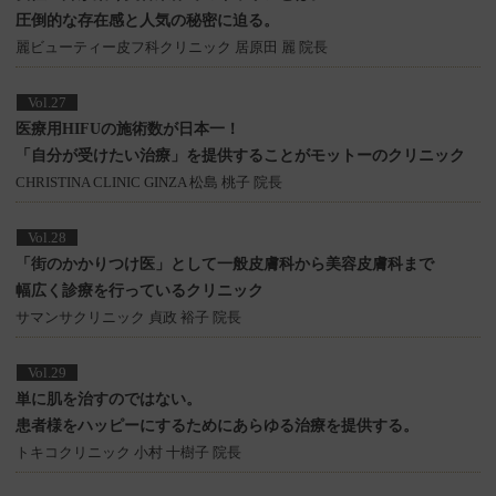
圧倒的な存在感と人気の秘密に迫る。
麗ビューティー皮フ科クリニック 居原田 麗 院長
Vol.27
医療用HIFUの施術数が日本一！
「自分が受けたい治療」を提供することがモットーのクリニック
CHRISTINA CLINIC GINZA 松島 桃子 院長
Vol.28
「街のかかりつけ医」として一般皮膚科から美容皮膚科まで
幅広く診療を行っているクリニック
サマンサクリニック 貞政 裕子 院長
Vol.29
単に肌を治すのではない。
患者様をハッピーにするためにあらゆる治療を提供する。
トキコクリニック 小村 十樹子 院長