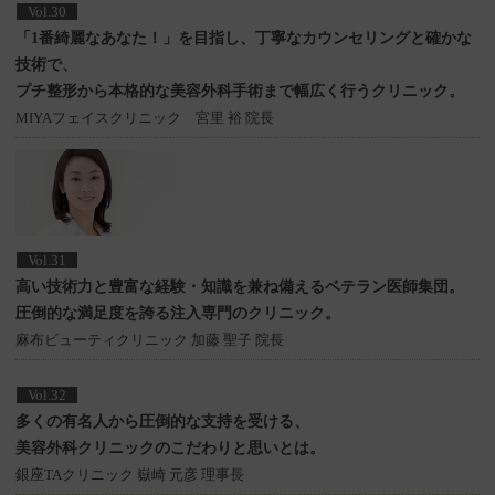
Vol.30
「1番綺麗なあなた！」を目指し、丁寧なカウンセリングと確かな
技術で、
プチ整形から本格的な美容外科手術まで幅広く行うクリニック。
MIYAフェイスクリニック 宮里 裕 院長
Vol.31
高い技術力と豊富な経験・知識を兼ね備えるベテラン医師集団。
圧倒的な満足度を誇る注入専門のクリニック。
麻布ビューティクリニック 加藤 聖子 院長
Vol.32
多くの有名人から圧倒的な支持を受ける、
美容外科クリニックのこだわりと思いとは。
銀座TAクリニック 嶽崎 元彦 理事長