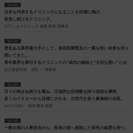
Vol.43
日本を代表するクリニックになることを目標に掲げ、
前進し続けるクリニック。
ビアンカクリニック 堀田 和亮 理事長
Vol.44
歴史ある業界最大手として、美容医療普及の一翼を担い未来を切り
開いてきた。
長年業界を牽引するクリニックの”成功の秘訣と”大切な想い”とは
品川美容外科 綿引 一 理事長
Vol.45
日々の弛まぬ努力を重ね、圧倒的な症例数を誇り信頼を獲得。
多くのドクターから目標にされる、次世代を担う鼻施術の名医。
AiZ CLINIC 相澤 勝喜 院長
Vol.46
一般企業の人事担当から、医者の道へ挑戦した異色の経歴を持つ。