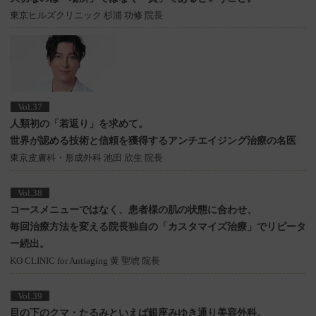
東京ヒルズクリニック 杉浦 功修 院長
Vol.37
人類初の「若返り」を求めて。
世界が認める技術と信頼を獲得するアンチエイジング治療の名医
東京皮膚科・形成外科 池田 欣生 院長
Vol.38
コースメニューではなく、患者様の肌の状態に合わせ、
毎回治療方法を変える院長独自の「カスタマイズ治療」でリピータ
ー続出。
KO CLINIC for Antiaging 黄 聖琥 院長
Vol.39
目の下のクマ・たるみといえば銀座みゆき通り美容外科。