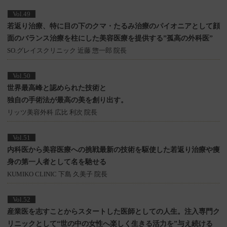
Vol.49
若返り治療、特に目の下のクマ・たるみ治療のパイオニアとして
顔
面のバランス治療を柱にした美容医療を提供する”孤高の外科医”
SO.グレイスクリニック 近藤 惣一郎 院長
Vol.50
世界最高峰と認められた技術と
独自の手術法が最高の美を創り出す。
リッツ美容外科 広比 利次 院長
Vol.51
内科医から美容医療への挑戦
最新の技術を駆使した若返り治療や痩
身の第一人者として名を馳せる
KUMIKO CLINIC 下島 久美子 院長
Vol.52
産業医を志すことからスタートした医師としての人生。
注入専門ク
リニックとして“世の中の女性へ楽しく生きる活力を”与え続ける