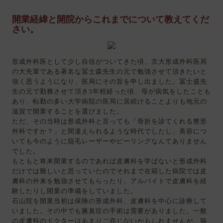
【美
容
開業経緯と開院からこれまでについて教えてくだ
外
さい。
科
医
師
形成外科医として少し自信がついてきた頃、京大形成外科医局
求
の大先輩である著名な冨士森先生の元で勉強させて頂きたいと
人・
強く思うようになり、医局にその旨を申し出ました。冨士盛先
美
生の元で勤務させて頂き3年程経った頃、母が病気をしたことも
容
あり、転勤の多い大学病院の医局に居続けることよりも地元の
皮
滋賀で開業することを選びました。
膚
ただ、その当時は形成外科と言っても「骨折を診てくれる整形
科
外科ですか？」と間違えられるような時代でしたし、美容につ
医
いても今のように脱毛レーザーやピーリングなんてありません
師
でした。
求
もともと将来開業するのであれば皮膚科を学ばないと形成外科
人・
だけでは難しいと思っていたのでそれまで在籍した病院では皮
美
膚科の外来を勉強させてもらったり、アルバイトで皮膚科を経
容
験したりし開業の準備をしていました。
ク
石山院を開業当初は保険の形成外科、皮膚科を中心に診療して
リ
いました。その中でも腋臭症の手術は需要がありました。一般
ニ
の皮膚科のドクターはあまりご存じないかもしれませんが、脇