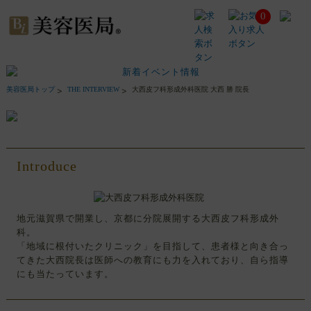
0
大
西
皮
フ
科
形
美容医局トップ
THE INTERVIEW
大西皮フ科形成外科医院 大西 勝 院長
成
外
科
医
院
Introduce
大
西
勝
院
地元滋賀県で開業し、京都に分院展開する大西皮フ科形成外
長
科。
イ
「地域に根付いたクリニック」を目指して、患者様と向き合っ
ン
てきた大西院長は医師への教育にも力を入れており、自ら指導
タ
にも当たっています。
ビ
ュ
ー