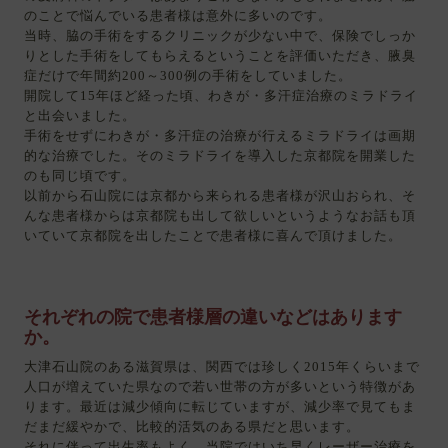
ッ
のことで悩んでいる患者様は意外に多いのです。
ク
当時、脇の手術をするクリニックが少ない中で、保険でしっか
医
りとした手術をしてもらえるということを評価いただき、腋臭
師
症だけで年間約200～300例の手術をしていました。
求
開院して15年ほど経った頃、わきが・多汗症治療のミラドライ
人】
と出会いました。
手術をせずにわきが・多汗症の治療が行えるミラドライは画期
的な治療でした。そのミラドライを導入した京都院を開業した
のも同じ頃です。
以前から石山院には京都から来られる患者様が沢山おられ、そ
んな患者様からは京都院も出して欲しいというようなお話も頂
いていて京都院を出したことで患者様に喜んで頂けました。
それぞれの院で患者様層の違いなどはあります
か。
大津石山院のある滋賀県は、関西では珍しく2015年くらいまで
人口が増えていた県なので若い世帯の方が多いという特徴があ
ります。最近は減少傾向に転じていますが、減少率で見てもま
だまだ緩やかで、比較的活気のある県だと思います。
それに伴って出生率もよく、当院ではいち早くレーザー治療を