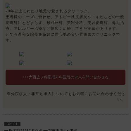
20年以上にわたり地元で愛されるクリニック。
患者様のニーズに合わせ、アトピー性皮膚炎やニキビなどの一般
皮膚科にとどまらず、形成外科、美容外科、美容皮膚科、薄毛治
療、アレルギー治療など幅広く治療してきた実績があります。
とても温和な院長を筆頭に居心地の良い雰囲気のクリニックで
す。
>>>大西皮フ科形成外科医院の求人を問い合わせる
※分院求人・非常勤求人についてもお気軽にお問い合わせくださ
い。
Vol.01
一番の商品は”ドクターの技術力”と考え、