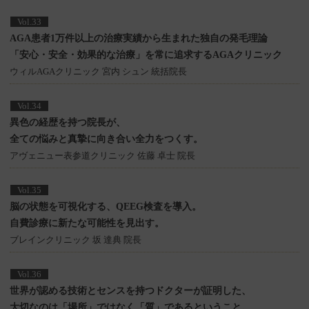
Vol.33
AGA患者1万件以上の治療実績から生まれた独自の発毛理論
「安心・安全・効果的な治療」を常に追求するAGAクリニック
ウィルAGAクリニック 宮内 シュン 統括院長
Vol.34
異色の経歴を持つ院長が、
全ての悩みと真摯に向き合い全力をつくす。
アヴェニュー表参道クリニック 佐藤 卓士 院長
Vol.35
脳の状態を可視化する、QEEG検査を導入。
自費診療に新たな可能性を見出す。
ブレインクリニック 坂 達典 院長
Vol.36
世界が認める技術とセンスを持つドクターが証明した、
大切なのは「場所」ではなく「質」であるということ。