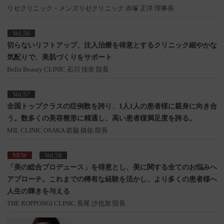
リゼクリニック・メンズリゼクリニック 赤塚 正洋 理事長
Vol.56
切らないリフトアップ、注入治療を得意とするクリニック
細やかな
気配りで、美肌づくりをサポート
Bella Beauty CLINIC 石川 佳奈 院長
Vol.57
全国トップクラスの症例数を誇り、1人1人の患者様に親身に向き合
う。
数多くの美容整形に精通し、高い患者様満足度を誇る。
MIL CLINIC OSAKA 岩脇 槙佑 院長
NEW
Vol.58
「美の総合プロデュース」を得意とし、美に関する全てのお悩みへ
アプローチ。
これまでの稀有な経験を活かし、より多くの患者様へ
人生の輝きを与える
THE ROPPONGI CLINIC 長尾 沙也加 院長