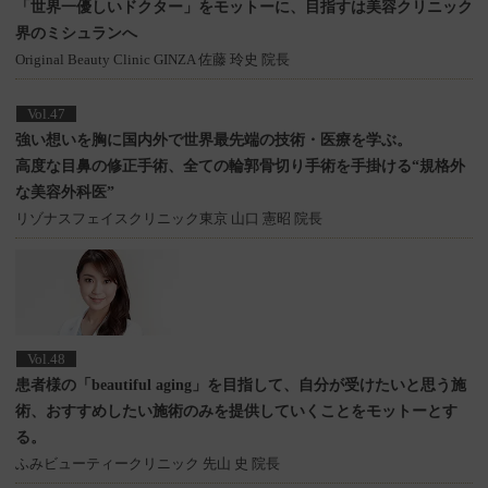
「世界一優しいドクター」をモットーに、目指すは美容クリニック
界のミシュランへ
Original Beauty Clinic GINZA 佐藤 玲史 院長
Vol.47
強い想いを胸に国内外で世界最先端の技術・医療を学ぶ。
高度な目鼻の修正手術、全ての輪郭骨切り手術を手掛ける“規格外
な美容外科医”
リゾナスフェイスクリニック東京 山口 憲昭 院長
Vol.48
患者様の「beautiful aging」を目指して、自分が受けたいと思う施
術、おすすめしたい施術のみを提供していくことをモットーとす
る。
ふみビューティークリニック 先山 史 院長