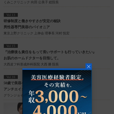
くみこクリニック 向田 公美子 総院長
Vol.13
研修制度と働きやすさが安定の秘訣
男性器専門美容のパイオニア
東京上野クリニック 上伸会 理事長 河村 悦宏
Vol.15
『治療後も責任をもって長いサポートも行っていきたい』
お肌のホームドクターを目指して。
大西皮フ科形成外科医院 大西 勝 院長
Vol.16
50歳で美容へ転科
アンチエイジング治療に特化した美容クリニック
グランジョイクリニック 道上 育子 院長