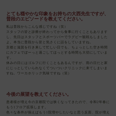
とても穏やかな印象をお持ちの大西先生ですが、
普段のエピソードを教えてください。
私は普段からこんな感じですね（笑）
スタッフの皆と診療が終わってから食事に行くこともあります
し、先日はスタッフとスポーツバーでラグビー観戦もしました
よ。本当に普段から皆と気さくに話をしていますね。
京都と滋賀を行き来して忙しい日でも、ちょっとした空き時間
にカフェでぼーっと過ごしてほっとする時間も大切にしていま
す。
休みの日にはゴルフに行くこともあるんですが、雨の日だと家
にじっとしていられなくてついついクリニックに来てしまいま
すね。ワーカホリック気味ですね（笑）
今後の展望を教えてください。
患者様が増え今の京都院では狭くなってきたので、令和2年春に
もう1フロア拡張します。
色々な条件が揃えばもう1院増やしたいなと思う反面、院が増え