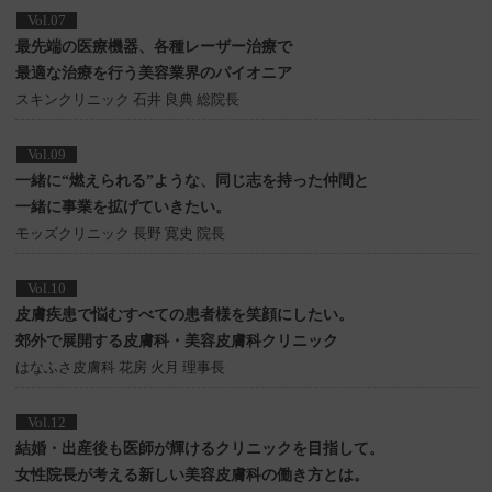
Vol.07
最先端の医療機器、各種レーザー治療で
最適な治療を行う美容業界のパイオニア
スキンクリニック 石井 良典 総院長
Vol.09
一緒に“燃えられる”ような、同じ志を持った仲間と
一緒に事業を拡げていきたい。
モッズクリニック 長野 寛史 院長
Vol.10
皮膚疾患で悩むすべての患者様を笑顔にしたい。
郊外で展開する皮膚科・美容皮膚科クリニック
はなふさ皮膚科 花房 火月 理事長
Vol.12
結婚・出産後も医師が輝けるクリニックを目指して。
女性院長が考える新しい美容皮膚科の働き方とは。