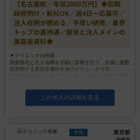
【名古屋駅／年収2000万円】◆初期
研修明け・転科OK／週4日～応募可／
注入症例が積める／手厚い研修／業界
トップの高待遇／脱毛と注入メインの
美容皮膚科◆
▼クリニックの特徴
医療脱毛と注入治療を主軸に診療を行う、全国に複数
院展開する美容皮膚科主体のクリニックです。
医師の業務内容としては、おおよそ95%の処置が医療
脱毛カウンセリング・処置後対応もしくは、
ボツリヌストキシン注射・ヒアルロン酸注射のため、
注入治療の症例数は数多く積むことができます。
この求人の詳細を見る
初期研修医・・・
東京都
常勤
中央区