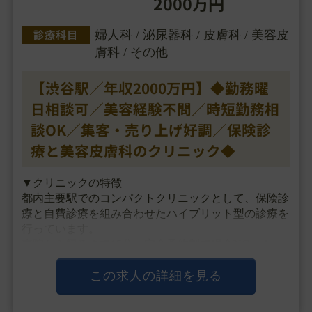
2000万円
診療科目
婦人科 / 泌尿器科 / 皮膚科 / 美容皮
膚科 / その他
【渋谷駅／年収2000万円】◆勤務曜
日相談可／美容経験不問／時短勤務相
談OK／集客・売り上げ好調／保険診
療と美容皮膚科のクリニック◆
▼クリニックの特徴
都内主要駅でのコンパクトクリニックとして、保険診
療と自費診療を組み合わせたハイブリット型の診療を
行っています。
来院から帰るまで15分、完全予約制で現金NG、キャ
ッシュレス決済のみの効率を重視した導線を作り、
経営コンセプトとして、「システマチックで効率的＆
この求人の詳細を見る
待たせない診療」を掲げ、
口コミ・・・