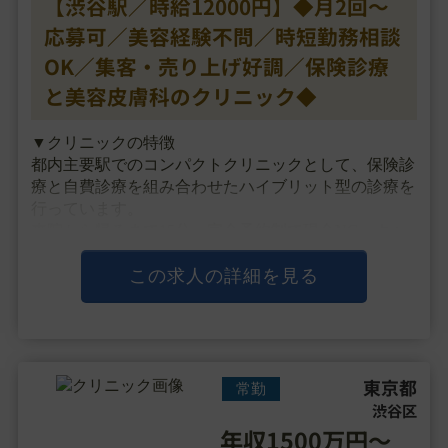
【渋谷駅／時給12000円】◆月2回～
応募可／美容経験不問／時短勤務相談
OK／集客・売り上げ好調／保険診療
と美容皮膚科のクリニック◆
▼クリニックの特徴
都内主要駅でのコンパクトクリニックとして、保険診
療と自費診療を組み合わせたハイブリット型の診療を
行っています。
来院から帰るまで15分、完全予約制で現金NG、キャ
ッシュレス決済のみの効率を重視した導線を作り、
経営コンセプトとして、「システマチックで効率的＆
この求人の詳細を見る
待たせない診療」を掲げ、
口コミ・・・
東京都
常勤
渋谷区
年収1500万円～