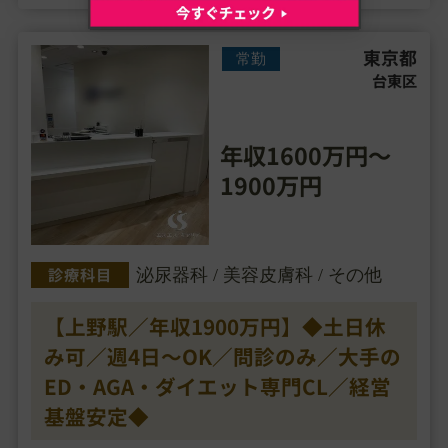
▼研修制度
マニュアル完備
東京都
院長指導有り
常勤
台東区
▼待遇
交通費支給・・・
年収1600万円～
1900万円
診療科目
泌尿器科 / 美容皮膚科 / その他
【上野駅／年収1900万円】◆土日休
み可／週4日～OK／問診のみ／大手の
ED・AGA・ダイエット専門CL／経営
基盤安定◆