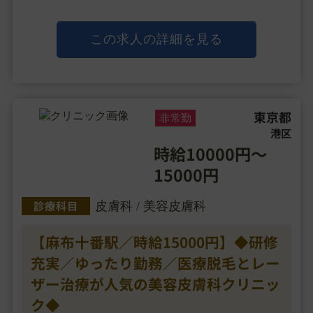
来院から帰るまで15分、完全予約制で現金NG、キャ
ッシュレス決済のみの効率を重視した導線を作り、
経営コンセプトとして、「システマチックで効率的＆
この求人の詳細を見る
待たせない診療」を掲げ、
口コミ・・・
東京都
非常勤
港区
時給10000円～
15000円
診療科目
皮膚科 / 美容皮膚科
【麻布十番駅／時給15000円】◆研修
充実／ゆったり勤務／医療脱毛とレー
ザー治療が人気の美容皮膚科クリニッ
ク◆