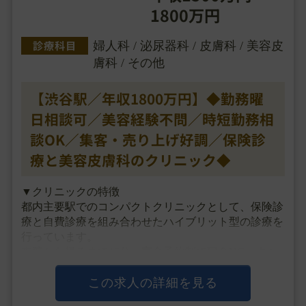
1800万円
診療科目
婦人科 / 泌尿器科 / 皮膚科 / 美容皮
膚科 / その他
【渋谷駅／年収1800万円】◆勤務曜
日相談可／美容経験不問／時短勤務相
談OK／集客・売り上げ好調／保険診
療と美容皮膚科のクリニック◆
▼クリニックの特徴
都内主要駅でのコンパクトクリニックとして、保険診
療と自費診療を組み合わせたハイブリット型の診療を
行っています。
来院から帰るまで15分、完全予約制で現金NG、キャ
ッシュレス決済のみの効率を重視した導線を作り、
経営コンセプトとして、「システマチックで効率的＆
この求人の詳細を見る
待たせない診療」を掲げ、