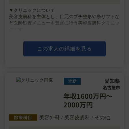
▼クリニックについて
美容皮膚科を主体とし、目元のプチ整形や糸リフトな
ど医師処置メニューも豊富に行う美容皮膚科クリニッ
クです。
医療、接遇すべてにおいて高いサービス品質を目指
し、確かな技術力を持つ医師が効果のある治療を提供
しております。
この求人の詳細を見る
残業はほぼなく、給与に関しても美容皮膚科医の相場
よりも高く、経験に・・・
愛知県
常勤
名古屋市
年収1600万円～
2000万円
診療科目
美容外科 / 美容皮膚科 / その他