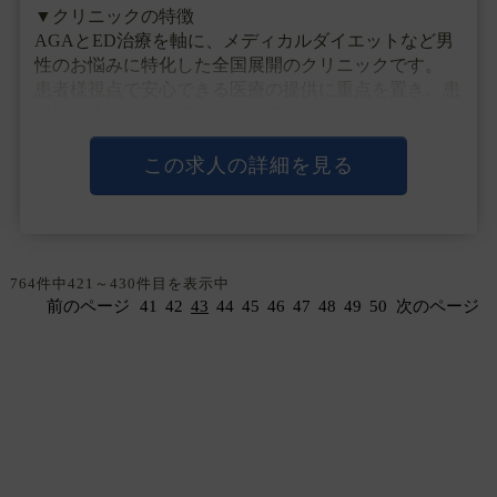
▼クリニックの特徴
AGAとED治療を軸に、メディカルダイエットなど男
性のお悩みに特化した全国展開のクリニックです。
患者様視点で安心できる医療の提供に重点を置き、患
者様一人ひとりに寄り添い最適な治療を提案するこ
と、
お求めやすい価格で医薬品を提供すること、そして通
この求人の詳細を見る
院しやすい環境を整えることを目指しています。
・・・
764件中421～430件目を表示中
前のページ
41
42
43
44
45
46
47
48
49
50
次のページ