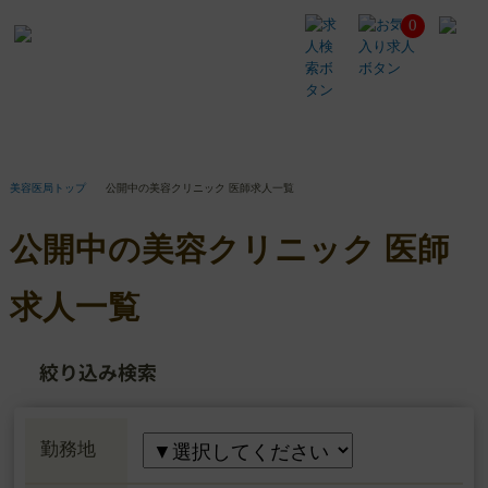
0
公
開
中
の
美
容
ク
リ
美容医局トップ
公開中の美容クリニック 医師求人一覧
ニ
ッ
公開中の美容クリニック 医師
ク
医
師
求人一覧
求
人
一
絞り込み検索
覧
勤務地