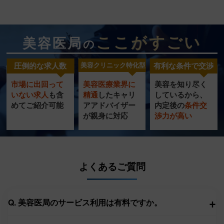
ここがすごい
美容医局
の
圧倒的な求人数
美容クリニック特化型
有利な条件で交渉
市場に出回って
美容医療業界に
美容を知り尽く
美容クリニック
圧倒的
充実の
いない求人
も含
精通
したキャリ
し
ているから、
特化型
転職サポート
めてご紹介可能
ア
アドバイザー
内定
後の
条件交
求人数
が
親身に対応
渉力
が高い
サービス
よくあるご質問
+
Q. 美容医局のサービス利用は有料ですか。