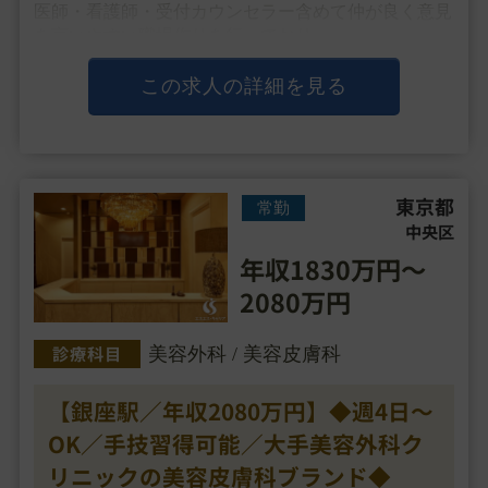
医師・看護師・受付カウンセラー含めて仲が良く意見
を言いやすい職場作りを行っており、
SNS運用に関しては医師1名に対し担当者1名がつくた
め、サポート体制が充実しております。
この求人の詳細を見る
▼主な施術
注入治療・・・
東京都
常勤
中央区
年収1830万円～
2080万円
診療科目
美容外科 / 美容皮膚科
【銀座駅／年収2080万円】◆週4日～
OK／手技習得可能／大手美容外科ク
リニックの美容皮膚科ブランド◆