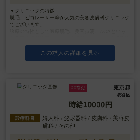
▼クリニックの特徴
脱毛、ピコレーザー等が人気の美容皮膚科クリニック
でございます。
診療の特性として医療脱毛、美容点滴、AGAといっ
た美容皮膚科診療に加え、皮膚科を中心とする保険診
療も対応可能でございます。
また、駅から徒歩1分とアクセスのしやすい環境で
この求人の詳細を見る
す。
▼主な施術
脱毛、レーザー治療、しわ、たるみ、美容・・・
東京都
非常勤
渋谷区
時給10000円
診療科目
婦人科 / 泌尿器科 / 皮膚科 / 美容皮
膚科 / その他