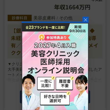
年収1664万円
診療科目
美容皮膚科 / その他
【銀座一丁目駅／年収1664万円】◆
未経験可／週4日勤務／院長より指導
有／ゆったり勤務／話題のアートメイ
ククリニック◆
▼クリニックの特徴
大手美容クリニックで経験を積んだ院長が開院したア
ートメイク専門クリニックです。
現在成長中により、今後も規模を拡大していく予定で
す。
▼主な施術
この求人の詳細を見る
アートメイク