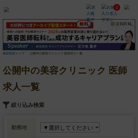
0
公
開
中
の
美
容
ク
リ
美容医局トップ
公開中の美容クリニック 医師求人一覧
ニ
ッ
公開中の美容クリニック 医師
ク
医
師
求人一覧
求
人
一
絞り込み検索
覧
勤務地