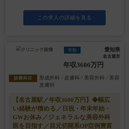
寧にカウンセリングからアフターフォローまで行うた
め、
不安を抱えて来院される患者様が、笑顔でご帰宅いた
この求人の詳細を見る
だけるよう誠実な対応をモットーとしています。
注入治・・・
愛知県
常勤
名古屋市
年収3600万円
形成外科 / 皮膚科 / 美容外科 / 美容
診療科目
皮膚科
【名古屋駅／年収3600万円】◆幅広
い経験が積める／日祝・年末年始・
GWお休み／ジェネラルな美容外科
医を目指す／目元切開系OP症例豊富