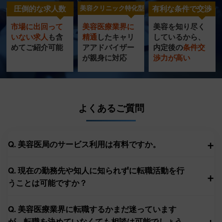
圧倒的な求人数
美容クリニック特化型
有利な条件で交渉
市場に出回って
美容医療業界に
美容を知り尽く
美容クリニック
圧倒的
充実の
いない求人
も含
精通
したキャリ
し
ているから、
特化型
転職サポート
めてご紹介可能
ア
アドバイザー
内定
後の
条件交
求人数
が
親身に対応
渉力
が高い
サービス
よくあるご質問
+
Q. 美容医局のサービス利用は有料ですか。
Q. 現在の勤務先や知人に知られずに転職活動を行
+
うことは可能ですか？
Q. 美容医療業界に転職するかまだ迷っています
+
が、転職を決めていなくても相談は可能でしょう