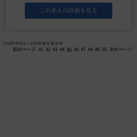
の美容手術まで、幅広く対応しており、
「疾患を治すだけではなく、その先の患者様のQOL向
この求人の詳細を見る
上や美の向上にも尽力したい」
「【病の医療】にも携・・・
764件中441～450件目を表示中
前のページ
41
42
43
44
45
46
47
48
49
50
次のページ