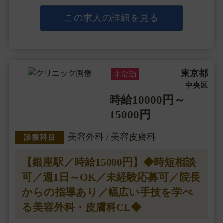
ーケアを提供し、
「1人でも多くのお客様に綺麗になってもらう」とい
この求人の詳細を見る
うことをモットーにしています。
診療内容は美容皮膚科から美容外科まで多岐・・・
東京都
非常勤
中央区
時給10000円～
15000円
美容外科 / 美容皮膚科
診療科目
【銀座駅／時給15000円】◆時短相談
可／週1日～OK／未経験応募可／院長
からの指導あり／幅広い手技を学べ
る美容外科・皮膚科CL◆