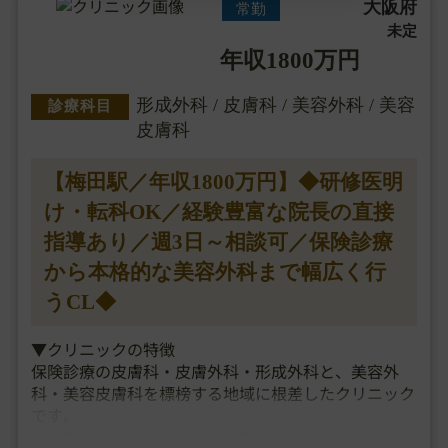
大阪府
常勤
未定
年収1800万円
形成外科 / 皮膚科 / 美容外科 / 美容
診療科目
皮膚科
【梅田駅／年収1800万円】◆研修医明
け・転科OK／経験豊富な院長の直接
指導あり／週3日～相談可／保険診療
から本格的な美容外科まで幅広く行
うCL◆
▼クリニックの特徴
保険診療の皮膚科・皮膚外科・形成外科と、美容外
科・美容皮膚科を標榜する地域に根差したクリニック
です。
保険範囲内の治療から、より美しくなりたい方のため