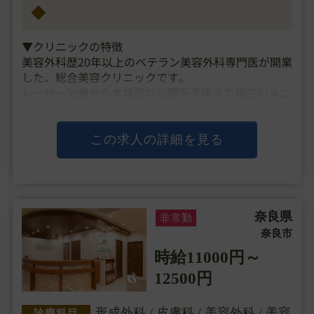
◆
▼クリニックの特徴
美容外科歴20年以上のベテラン美容外科専門医が開業
した、総合美容クリニックです。
レーザー治療から本格的な切開系手術まで幅広いメニ
ューを展開し、
美容皮膚科医・美容外科医としてジェネラルな経験を
積むことができます。
この求人の詳細を見る
集客は広告に頼らず、口コミや紹介、リピーターの方
が多く、
開院から15年以上・・・
奈良県
非常勤
奈良市
時給11000円～
12500円
形成外科 / 皮膚科 / 美容外科 / 美容
診療科目