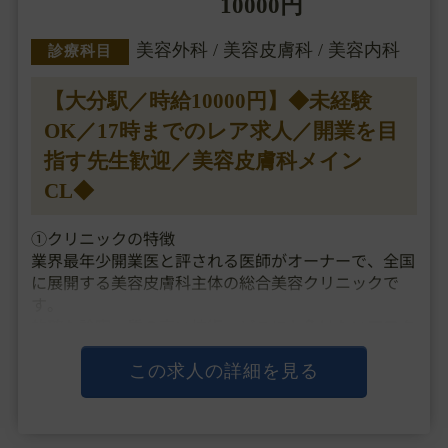
10000円
美容外科 / 美容皮膚科 / 美容内科
診療科目
【大分駅／時給10000円】◆未経験
OK／17時までのレア求人／開業を目
指す先生歓迎／美容皮膚科メイン
CL◆
①クリニックの特徴
業界最年少開業医と評される医師がオーナーで、全国
に展開する美容皮膚科主体の総合美容クリニックで
す。
的確な診察、質の高い技術、どこにも負けないアフタ
ーケアを提供し、
「1人でも多くのお客様に綺麗になってもらう」とい
この求人の詳細を見る
うことをモットーにしています。
診療内容は美容皮膚科から美容外科まで多岐・・・