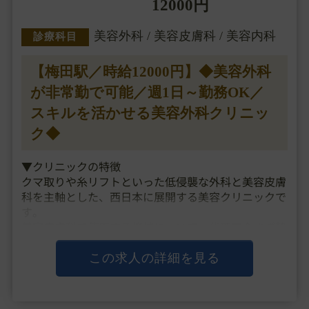
12000円
美容外科 / 美容皮膚科 / 美容内科
診療科目
【梅田駅／時給12000円】◆美容外科
が非常勤で可能／週1日～勤務OK／
スキルを活かせる美容外科クリニッ
ク◆
▼クリニックの特徴
クマ取りや糸リフトといった低侵襲な外科と美容皮膚
科を主軸とした、西日本に展開する美容クリニックで
す。
美容皮膚科で使用する機械について、代理店介さず韓
国などの現地から直接購入しており、
コストを抑えて患者様やスタッフに還元することを実
この求人の詳細を見る
現しています。
運営母体の企業は広告に強く、医師の・・・