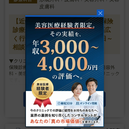
皮膚科
【近鉄奈良駅／時給12500円】◆保険
診療から本格的な美容外科まで幅広
く行うCL／美容未経験OK／週1日～
相談可／院長の直接指導あり◆
▼クリニックの特徴
保険診療の皮膚科・皮膚外科・形成外科と、美容外
科・美容皮膚科を標榜する地域に根差したクリニック
です。
保険範囲内の治療から、より美しくなりたい方のため
の美容手術まで、幅広く対応しており、
「疾患を治すだけではなく、その先の患者様のQOL向
この求人の詳細を見る
上や美の向上にも尽力したい」
「【病の医療】にも携・・・