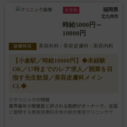
福岡県
非常勤
北九州市
時給5000円～
10000円
美容外科 / 美容皮膚科 / 美容内科
診療科目
【小倉駅／時給10000円】◆未経験
OK／17時までのレア求人／開業を目
指す先生歓迎／美容皮膚科メイン
CL◆
①クリニックの特徴
業界最年少開業医と評される医師がオーナーで、全国
に展開する美容皮膚科主体の総合美容クリニックで
す。
的確な診察、質の高い技術、どこにも負けないアフタ