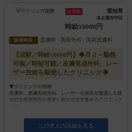
愛知県
非常勤
名古屋市中区
時給10000円
皮膚科 / 美容外科 / 美容皮膚科
診療科目
【栄駅／時給10000円】◆月２～勤務
可能／時短可能／皮膚形成外科、レー
ザー技術を駆使したクリニック◆
▼クリニックの特徴
皮膚科、皮膚形成外科、レーザーの技術を駆使した総
合的な美容医学の進歩に勤め注目を集めるクリニック
です。
その後、新宿・新潟他全国に分院を開設し、最先端の
技術を取り入れたクオリティーの高い総合美容医療と
患者の立場にたった丁寧なカウンセリングを行うこと
この求人の詳細を見る
をモットーとしています。