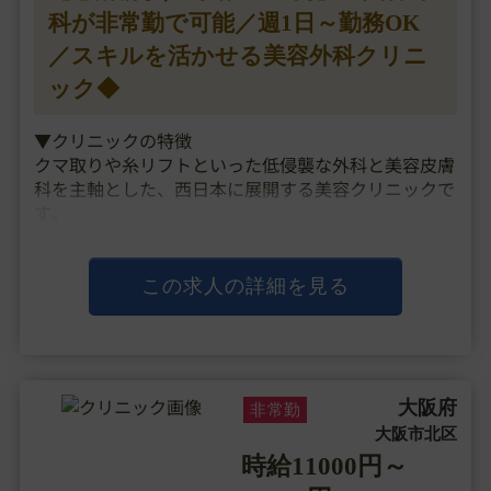
科が非常勤で可能／週1日～勤務OK
／スキルを活かせる美容外科クリニ
ック◆
▼クリニックの特徴
クマ取りや糸リフトといった低侵襲な外科と美容皮膚
科を主軸とした、西日本に展開する美容クリニックで
す。
美容皮膚科で使用する機械について、代理店介さず韓
国などの現地から直接購入しており、
コストを抑えて患者様やスタッフに還元することを実
この求人の詳細を見る
現しています。
運営母体の企業は広告に強く、医師の・・・
大阪府
非常勤
大阪市北区
時給11000円～