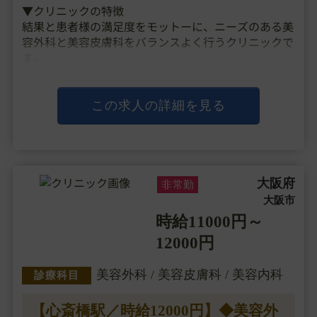
▼クリニックの特徴
結果と患者様の満足度をモットーに、ニーズのある美
容外科と美容皮膚科をバランスよく行うクリニックで
す。
麻酔の種類や打ち方、順番を工夫し、ハレや痛みが少
ないやり方など細部までこだわったり、
チケット制度の導入やサブスク制度など、他院にはな
この求人の詳細を見る
く患者様に寄り添ったシステム設計により、
満足度・・・
大阪府
非常勤
大阪市
時給11000円～
12000円
美容外科 / 美容皮膚科 / 美容内科
診療科目
【心斎橋駅／時給12000円】◆美容外