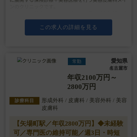
ンのクリニックです。
「ファスト美容」のコンセプトで、患者様が気軽に通
いやすい価格設定や保険の看板も構えたクリニックづ
くりを行い、都内だと3時間待ちも起きるような勢い
この求人の詳細を見る
のある人気クリニックと・・・
愛知県
常勤
名古屋市
年収2100万円～
2800万円
形成外科 / 皮膚科 / 美容外科 / 美容
診療科目
皮膚科
【矢場町駅／年収2800万円】◆未経験
可／専門医の維持可能／週3日・時短