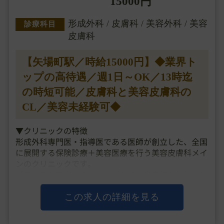
15000円
形成外科 / 皮膚科 / 美容外科 / 美容
診療科目
皮膚科
【矢場町駅／時給15000円】◆業界ト
ップの高待遇／週1日～OK／13時迄
の時短可能／皮膚科と美容皮膚科の
CL／美容未経験可◆
▼クリニックの特徴
形成外科専門医・指導医である医師が創立した、全国
に展開する保険診療＋美容医療を行う美容皮膚科メイ
ンのクリニックです。
「ファスト美容」のコンセプトで、患者様が気軽に通
いやすい価格設定や保険の看板も構えたクリニックづ
くりを行い、都内だと3時間待ちも起きるような勢い
この求人の詳細を見る
のある人気クリニックと・・・