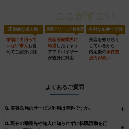
ここがすごい
美容医局
の
圧倒的な求人数
美容クリニック特化型
有利な条件で交渉
市場に出回って
美容医療業界に
美容を知り尽く
美容クリニック
圧倒的
充実の
いない求人
も含
精通
したキャリ
し
ているから、
特化型
転職サポート
めてご紹介可能
ア
アドバイザー
内定
後の
条件交
求人数
が
親身に対応
渉力
が高い
サービス
よくあるご質問
+
Q. 美容医局のサービス利用は有料ですか。
Q. 現在の勤務先や知人に知られずに転職活動を行
+