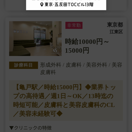
東京都
非常勤
江東区
時給10000円～
15000円
形成外科 / 皮膚科 / 美容外科 / 美容
診療科目
皮膚科
【亀戸駅／時給15000円】◆業界トッ
プの高待遇／週1日～OK／13時迄の
時短可能／皮膚科と美容皮膚科のCL
／美容未経験可◆
▼クリニックの特徴