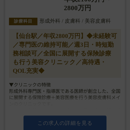
2800万円
形成外科 / 皮膚科 / 美容皮膚科
診療科目
【仙台駅／年収2800万円】◆未経験可
／専門医の維持可能／週3日・時短勤
務相談可／全国に展開する保険診療
も行う美容クリニック／高待遇・
QOL充実◆
▼クリニックの特徴
形成外科専門医・指導医である医師が創立した、全国
に展開する保険診療＋美容医療を行う美容皮膚科メイ
ンのクリニックです。
「ファスト美容」のコンセプトで、患者様が気軽に通
いやすい価格設定や保険の看板も構えたクリニックづ
くりを行い、都内だと3時間待ちも起きるような勢い
この求人の詳細を見る
のある人気クリニックと・・・