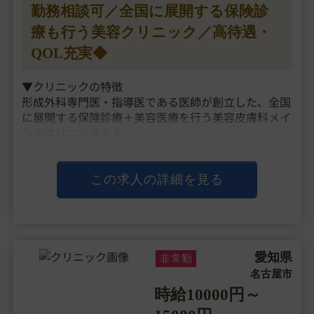
勤務相談可／全国に展開する保険診
療も行う美容クリニック／高待遇・
QOL充実◆
▼クリニックの特徴
形成外科専門医・指導医である医師が創立した、全国
に展開する保険診療＋美容医療を行う美容皮膚科メイ
ンのクリニックです。
「ファスト美容」のコンセプトで、患者様が気軽に通
いやすい価格設定や保険の看板も構えたクリニックづ
くりを行い、都内だと3時間待ちも起きるような勢い
この求人の詳細を見る
のある人気クリニックと・・・
愛知県
非常勤
名古屋市
時給10000円～