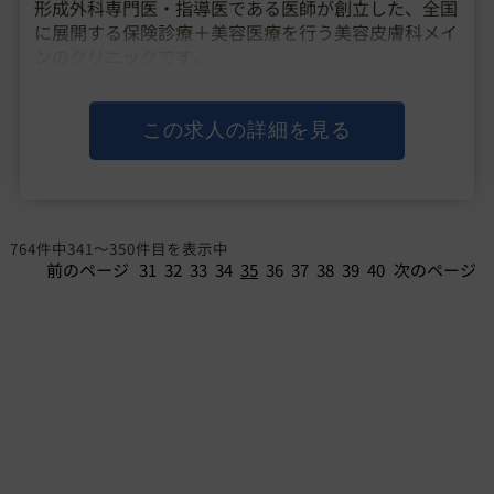
形成外科専門医・指導医である医師が創立した、全国
に展開する保険診療＋美容医療を行う美容皮膚科メイ
ンのクリニックです。
「ファスト美容」のコンセプトで、患者様が気軽に通
いやすい価格設定や保険の看板も構えたクリニックづ
くりを行い、都内だと3時間待ちも起きるような勢い
この求人の詳細を見る
のある人気クリニックと・・・
764件中341～350件目を表示中
前のページ
31
32
33
34
35
36
37
38
39
40
次のページ