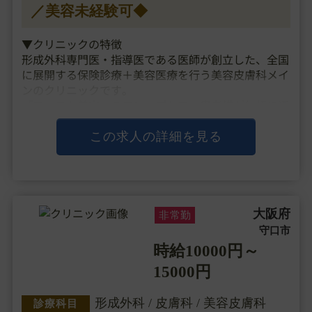
／美容未経験可◆
▼クリニックの特徴
形成外科専門医・指導医である医師が創立した、全国
に展開する保険診療＋美容医療を行う美容皮膚科メイ
ンのクリニックです。
「ファスト美容」のコンセプトで、患者様が気軽に通
いやすい価格設定や保険の看板も構えたクリニックづ
くりを行い、都内だと3時間待ちも起きるような勢い
この求人の詳細を見る
のある人気クリニックと・・・
大阪府
非常勤
守口市
時給10000円～
15000円
形成外科 / 皮膚科 / 美容皮膚科
診療科目