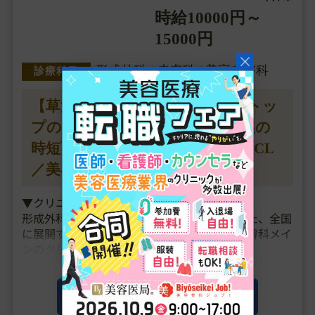
時給10000円～
15000円
形成外科 / 皮膚科 / 美容皮膚科
診療科目
【草津駅／時給15000円】◆業界トッ
プの高待遇／週1日～OK／13時迄の
時短可能／皮膚科と美容皮膚科のCL
／美容未経験可◆
▼クリニックの特徴
形成外科専門医・指導医である医師が創立した、全国
に展開する保険診療＋美容医療を行う美容皮膚科メイ
ンのクリニックです。
「ファスト美容」のコンセプトで、患者様が気軽に通
いやすい価格設定や保険の看板も構えたクリニックづ
くりを行い、都内だと3時間待ちも起きるような勢い
この求人の詳細を見る
のある人気クリニックと・・・