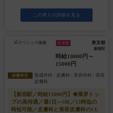
「ファスト美容」のコンセプトで、患者様が気軽に通
いやすい価格設定や保険の看板も構えたクリニックづ
くりを行い、都内だと3時間待ちも起きるような勢い
この求人の詳細を見る
のある人気クリニックと・・・
東京都
非常勤
新宿区
時給10000円～
15000円
形成外科 / 皮膚科 / 美容外科 / 美容
診療科目
皮膚科
【新宿駅／時給15000円】◆業界トッ
プの高待遇／週1日～OK／13時迄の
時短可能／皮膚科と美容皮膚科のCL