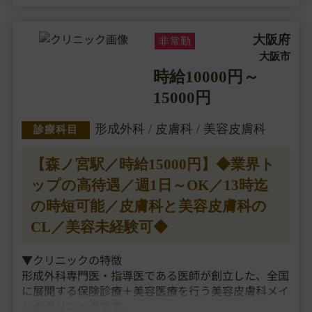
大阪府
非常勤
大阪市
時給10000円～
15000円
形成外科 / 皮膚科 / 美容皮膚科
診療科目
【森ノ宮駅／時給15000円】◆業界ト
ップの高待遇／週1日～OK／13時迄
の時短可能／皮膚科と美容皮膚科の
CL／美容未経験可◆
▼クリニックの特徴
形成外科専門医・指導医である医師が創立した、全国
に展開する保険診療＋美容医療を行う美容皮膚科メイ
ンのクリニックです。