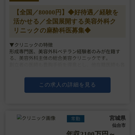
【全国／80000円】◆好待遇／経験を
活かせる／全国展開する美容外科ク
リニックの麻酔科医募集◆
▼クリニックの特徴
形成専門医、美容外科ベテラン経験者のみが在籍す
る、美容外科主体の総合美容クリニックです。
創立者の医師も豊胸手術を得意とし、他在籍医師も各
施術、オペのエキスパートが専門分野に精通している
ため、その技術力の高さと医師の実力に定評がありま
す。
この求人の詳細を見る
鼻形成、骨切り、豊胸など高侵襲のオペが人気
で・・・
宮城県
常勤
仙台市
年収2100万円～