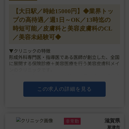
【大日駅／時給15000円】◆業界トッ
プの高待遇／週1日～OK／13時迄の
時短可能／皮膚科と美容皮膚科のCL
／美容未経験可◆
▼クリニックの特徴
形成外科専門医・指導医である医師が創立した、全国
に展開する保険診療＋美容医療を行う美容皮膚科メイ
ンのクリニックです。
「ファスト美容」のコンセプトで、患者様が気軽に通
いやすい価格設定や保険の看板も構えたクリニックづ
くりを行い、都内だと3時間待ちも起きるような勢い
この求人の詳細を見る
のある人気クリニックと・・・
滋賀県
非常勤
草津市