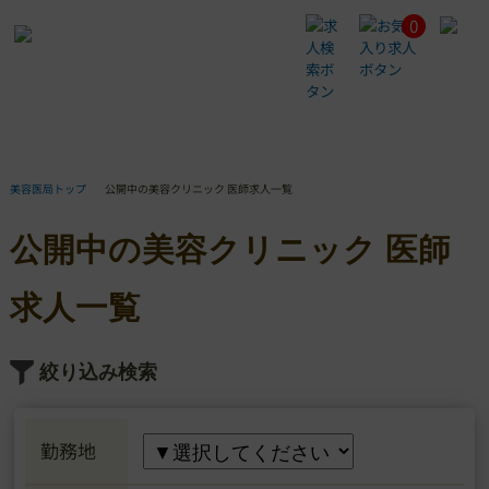
0
公
開
中
の
美
容
ク
リ
美容医局トップ
公開中の美容クリニック 医師求人一覧
ニ
ッ
公開中の美容クリニック 医師
ク
医
師
求人一覧
求
人
一
絞り込み検索
覧
勤務地