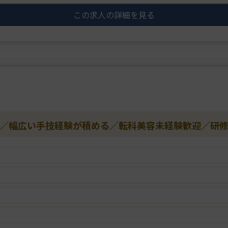
め、成長企業で
この求人の詳細を見る
SNSマーケター
ランディングを
OK／幅広い手技経験が積める／転科美容未経験歓迎／研