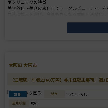
▼クリニックの特徴
美容外科～美容皮膚科までトータルビューティーを
急速に拡大を遂げ、今後もさらなる展開を活発化し
SNSマーケター、WEBマーケターなどの部署があ
大阪府 大阪市
【江坂駅／年収2160万円】◆未経験応募可／週
給与
常勤
年収2160万円
雇用形態
常勤