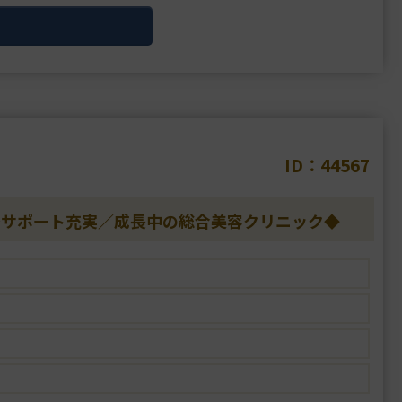
勤務可能であることが最大の魅力です。
、WEBマーケターなどの部署があり、医師ごとのブ
得意とし、認・・・
ID：44567
修サポート充実／成長中の総合美容クリニック◆