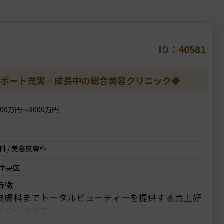
ID：40581
サポート充実／成長中の総合美容クリニック◆
00万円～3000万円
科 / 美容皮膚科
中央区
特徴
皮膚科までトータルビューティーを提供する売上好
リニックです。
げ、今後もさらなる展開を活発化していく構想のた