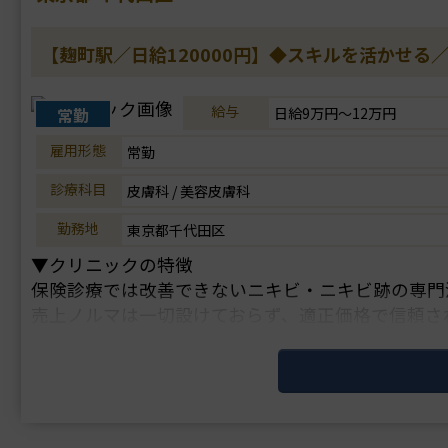
【麹町駅／日給120000円】◆スキルを活かせ
給与
常勤
日給9万円～12万円
雇用形態
常勤
診療科目
皮膚科 / 美容皮膚科
勤務地
東京都千代田区
▼クリニックの特徴
保険診療では改善できないニキビ・ニキビ跡の専門
売上ノルマは一切設けておらず、適正価格で信頼さ
皮膚科・美容皮膚科経験のない転科の未経験でも、