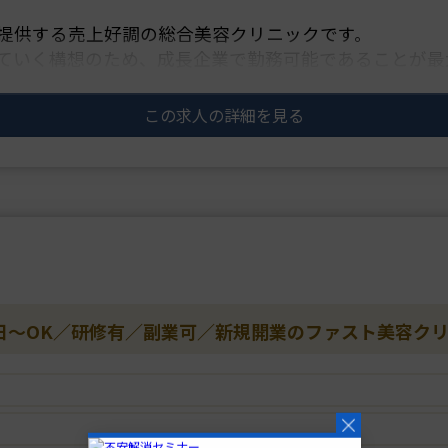
提供する売上好調の総合美容クリニックです。
ていく構想のため、成長企業で勤務可能であることが最
り、医師ごとのブランディングを得意とし、認・・・
この求人の詳細を見る
3日～OK／研修有／副業可／新規開業のファスト美容ク