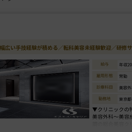
K／幅広い手技経験が積める／転科美容未経験歓迎／研修
給与
年収20
雇用形態
常勤
診療科目
美容外
勤務地
東京都
▼クリニックの
美容外科～美容
調の総合美容ク
急速に拡大を遂