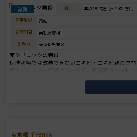
給与
常勤
年収1800万円～3000万円
雇用形態
常勤
診療科目
美容皮膚科
勤務地
東京都杉並区
▼クリニックの特徴
保険診療では改善できないニキビ・ニキビ跡の専門
売上ノルマは一切設けておらず、適正価格で信頼さ
皮膚科・美容皮膚科経験のない転科の未経験でも、
東京都 千代田区