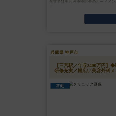
創立者は美容医療検討会のボードメン
す。
美容皮膚科などの低侵襲な施術から高
うオールマイティな総合美容ク・・・
兵庫県 神戸市
【三宮駅／年収2400万円
研修充実／幅広い美容外科メ
常勤