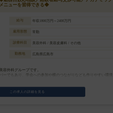
メニューを習得できる◆
給与
年収1800万円～2400万円
雇用形態
常勤
診療科目
美容外科 / 美容皮膚科 / その他
勤務地
広島県広島市
美容外科グループです。
バーでもあり、学会への参加や横のつながりなども作りやすい環境
侵襲なオペまでメニューは幅広く、口腔外科も標ぼうし骨切りまで
この求人の詳細を見る