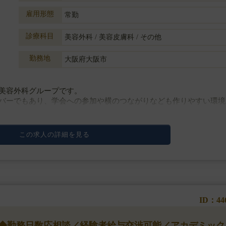
雇用形態
常勤
診療科目
美容外科 / 美容皮膚科 / その他
勤務地
大阪府大阪市
美容外科グループです。
バーでもあり、学会への参加や横のつながりなども作りやすい環境
侵襲なオペまでメニューは幅広く、口腔外科も標ぼうし骨切りまで
この求人の詳細を見る
ID：44
円】◆勤務日数応相談／経験者給与交渉可能／アカデミック