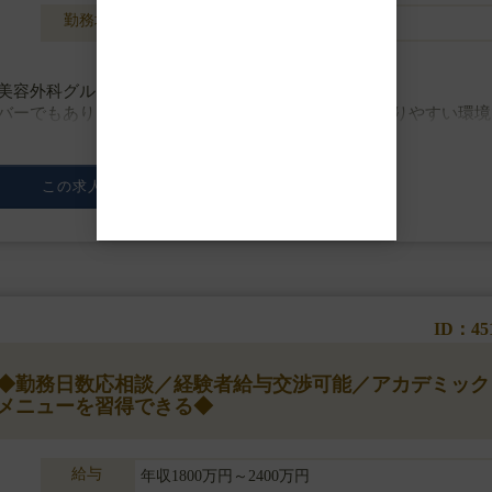
勤務地
兵庫県神戸市
美容外科グループです。
バーでもあり、学会への参加や横のつながりなども作りやすい環境
侵襲なオペまでメニューは幅広く、口腔外科も標ぼうし骨切りまで
この求人の詳細を見る
ID：45
円】◆勤務日数応相談／経験者給与交渉可能／アカデミック
メニューを習得できる◆
給与
年収1800万円～2400万円