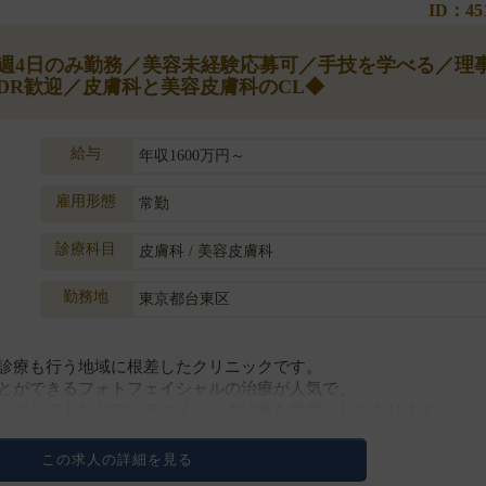
ID：45
◆週4日のみ勤務／美容未経験応募可／手技を学べる／理
DR歓迎／皮膚科と美容皮膚科のCL◆
給与
年収1600万円～
雇用形態
常勤
診療科目
皮膚科 / 美容皮膚科
勤務地
東京都台東区
診療も行う地域に根差したクリニックです。
とができるフォトフェイシャルの治療が人気で、
ッドリフトなどアンチエイジング治療を得意としております。
身・・・
この求人の詳細を見る