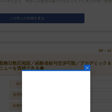
バーでもあり、学会への参加や横のつながりなども作りやすい環境
侵襲なオペまでメニューは幅広く、口腔外科も標ぼうし骨切りまで
この求人の詳細を見る
ID：45
】◆勤務日数応相談／経験者給与交渉可能／アカデミック＆
ニューを習得できる◆
給与
年収1800万円～2400万円
雇用形態
常勤
診療科目
美容外科 / 美容皮膚科 / その他