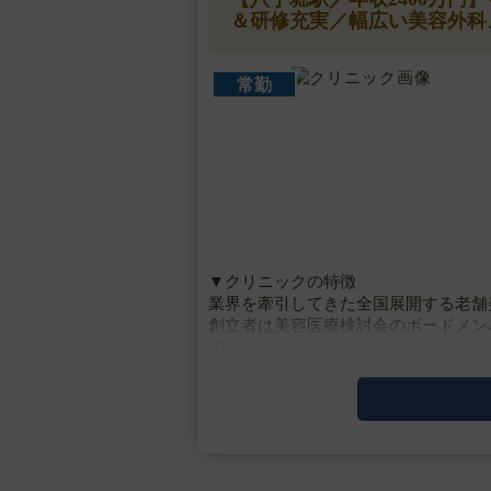
＆研修充実／幅広い美容外科
常勤
▼クリニックの特徴
業界を牽引してきた全国展開する老舗
創立者は美容医療検討会のボードメン
す。
美容皮膚科などの低侵襲な施術から高
うオールマイティな総合美容ク・・・