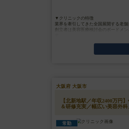
▼クリニックの特徴
業界を牽引してきた全国展開する老舗
創立者は美容医療検討会のボードメン
す。
美容皮膚科などの低侵襲な施術から高
うオールマイティな総合美容ク・・・
大阪府 大阪市
【北新地駅／年収2400万
＆研修充実／幅広い美容外科
常勤