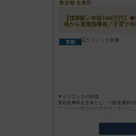
東京都 台東区
【浅草駅／年収1600万円】
長から直接指導有／子育て中
常勤
▼クリニックの特徴
美容皮膚科を主体とし、一般皮膚科の
アトピーや難治性の患者様も受けるこ
他にもしみ治療や脂肪溶解注射・スレ
院長はメディアにも出演する皮膚科出