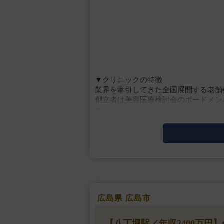
▼クリニックの特徴
業界を牽引してきた全国展開する老舗
創立者は美容医療検討会のボードメン
す。
美容皮膚科などの低侵襲な施術から高
うオールマイティな総合美容ク・・・
広島県 広島市
【八丁堀駅／年収2400万