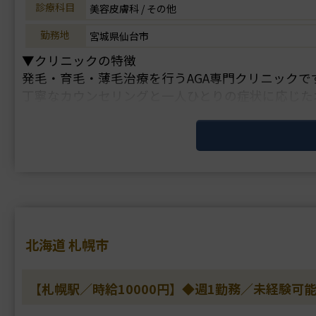
診療科目
美容皮膚科 / その他
勤務地
宮城県仙台市
▼クリニックの特徴
発毛・育毛・薄毛治療を行うAGA専門クリニックで
丁寧なカウンセリングと一人ひとりの症状に応じた
▼主な施術
LHDV頭皮注入、血圧測定、採血、皮下注射
▼研修体制
マニュアルによる研修制度があります。
▼待遇
北海道 札幌市
交通費支給・・・
【札幌駅／時給10000円】◆週1勤務／未経験可