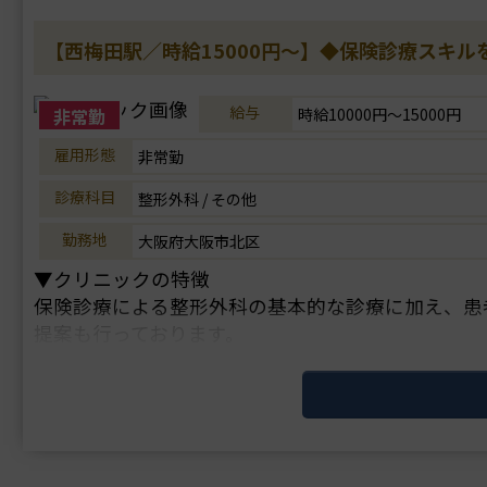
【西梅田駅／時給15000円～】◆保険診療スキ
給与
非常勤
時給10000円～15000円
雇用形態
非常勤
診療科目
整形外科 / その他
勤務地
大阪府大阪市北区
▼クリニックの特徴
保険診療による整形外科の基本的な診療に加え、患
提案も行っております。
▼主な施術
ベッセルフロー、再生医療
▼研修制度