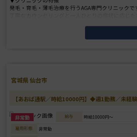
▼クリニックの特徴
発毛・育毛・薄毛治療を行うAGA専門クリニックで
丁寧なカウンセリングと一人ひとりの症状に応じた
▼主な施術
LHDV頭皮注入、血圧測定、採血、皮下注射
▼研修体制
マニュアルによる研修制度があります。
▼待遇
宮城県 仙台市
交通費支給・・・
【あおば通駅／時給10000円】◆週1勤務／未経
給与
非常勤
時給10000円～
雇用形態
非常勤