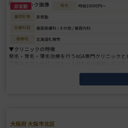
給与
非常勤
時給10000円～
雇用形態
非常勤
診療科目
美容皮膚科 / その他 / 美容内科
勤務地
北海道札幌市
▼クリニックの特徴
発毛・育毛・薄毛治療を行うAGA専門クリニック
丁寧なカウンセリングと一人ひとりの症状に応じた
▼主な施術
LHDV頭皮注入、血圧測定、採血、皮下注射、いび
▼研修体制
マニュアルに・・・
大阪府 大阪市北区