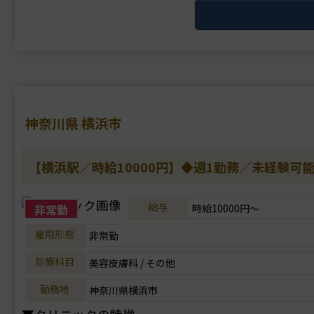
▼主な施術
LHDV頭皮注入、血圧測定、採血、皮下注射
▼研修体制
マニュアルによる研修制度があります。
▼待遇
神奈川県 横浜市
交通費支給・・・
【横浜駅／時給10000円】◆週1勤務／未経験可
給与
非常勤
時給10000円～
雇用形態
非常勤
診療科目
美容皮膚科 / その他
勤務地
神奈川県横浜市