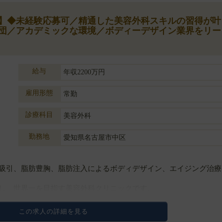
万円】◆未経験応募可／精通した美容外科スキルの習得が叶
団／アカデミックな環境／ボディーデザイン業界をリー
給与
年収2200万円
雇用形態
常勤
診療科目
美容外科
勤務地
愛知県名古屋市中区
吸引、脂肪豊胸、脂肪注入によるボディデザイン、エイジング治療
し、世界一を目指す美容外科クリニックです。
のサービス提供により美容外科業界をリードしており、
この求人の詳細を見る