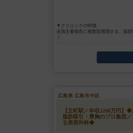
▼クリニックの特徴
全国主要都市に複数院展開する、脂肪
ど、
脂肪に特化した美容医療で業界を牽引
最新の医療技術と研究、設備、高品質
ボディデザイン・脂・・・
広島県 広島市中区
【立町駅／年収2200万円
脂肪吸引・豊胸のプロ集団／
る美容外科◆