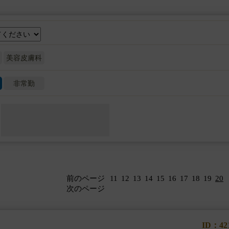
美容皮膚科
非常勤
前のページ
11
12
13
14
15
16
17
18
19
20
次のページ
ID：42