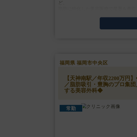
ど、
脂肪に特化した美容医療で業界を牽引
最新の医療技術と研究、設備、高品質
ボディデザイン・脂・・・
福岡県 福岡市中央区
【天神南駅／年収2200万
／脂肪吸引・豊胸のプロ集団
する美容外科◆
常勤