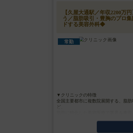
【久屋大通駅／年収2200
う／脂肪吸引・豊胸のプロ集
ドする美容外科◆
常勤
▼クリニックの特徴
全国主要都市に複数院展開する、脂肪
ど、
脂肪に特化した美容医療で業界を牽引
最新の医療技術と研究、設備、高品質
ボディデザイン・脂・・・