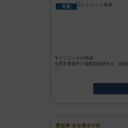
常勤
▼クリニックの特徴
全国主要都市に複数院展開する、脂肪
ど、
脂肪に特化した美容医療で業界を牽引
最新の医療技術と研究、設備、高品質
ボディデザイン・脂・・・
愛知県 名古屋市中区