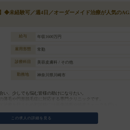
円】◆未経験可／週4日／オーダーメイド治療が人気のAG
給与
年収1600万円
雇用形態
常勤
診療科目
美容皮膚科 / その他
勤務地
神奈川県川崎市
合い、少しでも悩む皆様の助けになりたい。
の薄毛や円形脱毛症に対応する専門クリニックです。
ド治療を行うため初診時には画像診断や頭皮チェックを行い、
・・
この求人の詳細を見る