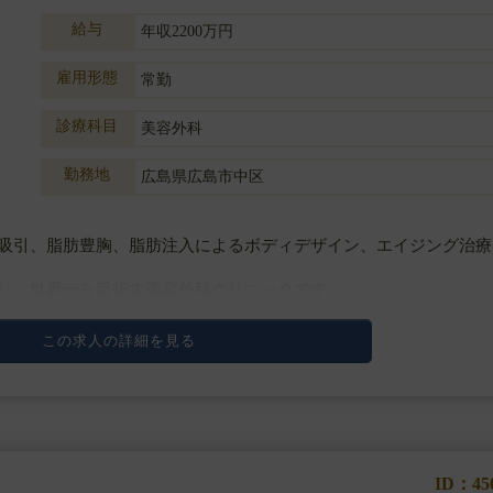
給与
年収2200万円
雇用形態
常勤
診療科目
美容外科
勤務地
広島県広島市中区
吸引、脂肪豊胸、脂肪注入によるボディデザイン、エイジング治療
し、世界一を目指す美容外科クリニックです。
のサービス提供により美容外科業界をリードしており、
この求人の詳細を見る
ID：45