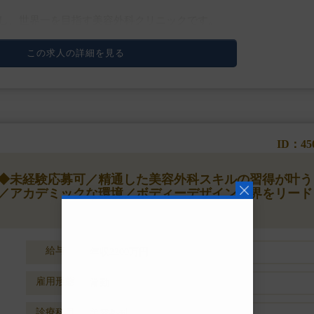
し、世界一を目指す美容外科クリニックです。
のサービス提供により美容外科業界をリードしており、
この求人の詳細を見る
ID：45
円】◆未経験応募可／精通した美容外科スキルの習得が叶う
／アカデミックな環境／ボディーデザイン業界をリード
給与
年収2200万円
雇用形態
常勤
診療科目
美容外科