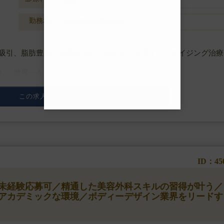
勤務地
福岡県福岡市中央区
吸引、脂肪豊胸、脂肪注入によるボディデザイン、エイジング治療
し、世界一を目指す美容外科クリニックです。
のサービス提供により美容外科業界をリードしており、
この求人の詳細を見る
ID：45
】◆未経験応募可／精通した美容外科スキルの習得が叶う／
アカデミックな環境／ボディーデザイン業界をリードす