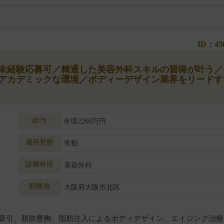
ID：45
】◆未経験応募可／精通した美容外科スキルの習得が叶う／
アカデミックな環境／ボディーデザイン業界をリードす
給与
年収2200万円
雇用形態
常勤
診療科目
美容外科
勤務地
大阪府大阪市北区
吸引、脂肪豊胸、脂肪注入によるボディデザイン、エイジング治療