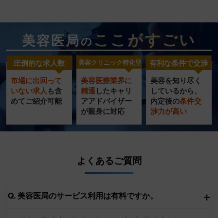
ここがすごい
美容医局
の
圧倒的な求人数
美容クリニック特化型
有利な条件で交渉
市場に出回って
美容医療業界に
美容を知り尽く
美容クリニック
圧倒的
充実の
いない求人
も含
精通
したキャリ
し
ているから、
特化型
転職サポート
めてご紹介可能
ア
アドバイザー
内定
後の
条件交
求人数
が
親身に対応
渉力
が高い
サービス
よくあるご質問
+
Q. 美容医局のサービス利用は有料ですか。