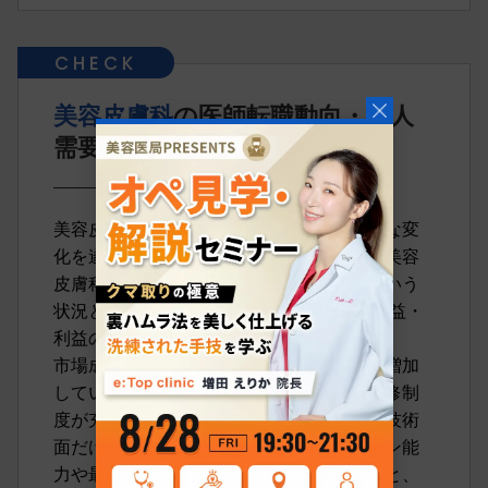
美容皮膚科
の医師転職動向・求人
需要
美容皮膚科の医師の転職市場は、近年顕著な変
化を遂げています。その主な理由として、美容
皮膚科市場自体が近年で急成長しているという
状況と、｢2024年度診療報酬改定｣による収益・
利益の変化が挙げられます。
市場成長によって求人数・転職志望者数も増加
している中、特に雇用条件の良い募集や研修制
度が充実している美容皮膚科では、単なる技術
面だけではなく患者とのコミュニケーション能
力や最新の美容医療知識も重要視されたりと、