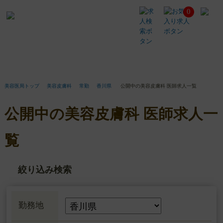
0
公
開
中
の
美
容
皮
膚
美容医局トップ
美容皮膚科
常勤
香川県
公開中の美容皮膚科 医師求人一覧
科
医
公開中の美容皮膚科 医師求人一
師
求
人
覧
一
覧
絞り込み検索
勤務地