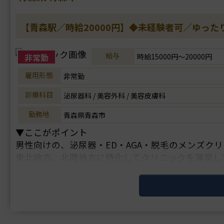
【青森駅／時給20000円】◆未経験者可／ゆった
給与
非常勤
時給15000円～20000円
雇用形態
非常勤
診療科目
泌尿器科 / 美容外科 / 美容皮膚科
勤務地
青森県青森市
▼ここがポイント
男性向けの、泌尿器・ED・AGA・脱毛のメンズク
東北地方、北陸地方に特化してクリニックを運営し
これから美容にチャレンジしたい先生にオススメの
好待遇の求人である上に、医師からの要望に対して