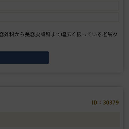
容外科から美容皮膚科まで幅広く扱っている老舗ク
または美容外科専門医をお持ちの医師で、他院修正
術を専門に行っており、高い技術を求めて全・・・
ID：30379