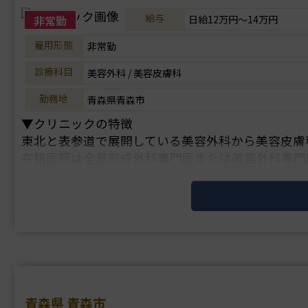
給与
非常勤
日給12万円～14万円
雇用形態
非常勤
診療科目
美容外科 / 美容皮膚科
勤務地
青森県青森市
▼クリニックの特徴
東北と表参道で展開している美容外科から美容皮膚
在籍医師は全員形成外科専門医または美容外科専門
高い技術力で定評があります。
理事長は美容外科の他院修正手術を専門に行ってお
青森県 青森市