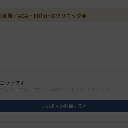
り勤務／AGA・ED特化のクリニック◆
リニックです。
ており、安心・安全な治療の提供を行っています。
クリニックでございます。
この求人の詳細を見る
も柔軟に対応して・・・