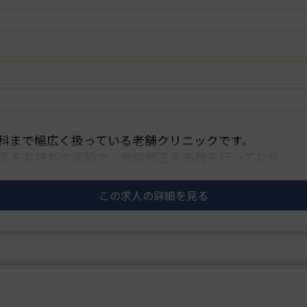
科まで幅広く扱っている老舗クリニックです。
医をお持ちの医師で、他院修正を多数を行っており、
り、高い技術を求めて全・・・
この求人の詳細を見る