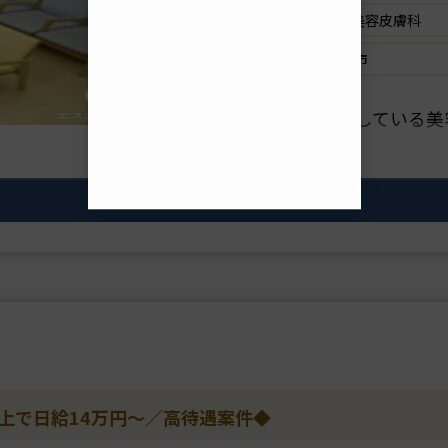
診療科目
美容外科 / 美容皮膚科
勤務地
青森県八戸市
▼クリニックの特徴
東北と表参道で展開している美
リニックです。
在籍医師は全員形成外科専門医
を多数を行っており、
この求人の詳細を見る
高い技術力で定評があります。
理事長は美容外科の他院修正手
以上で日給14万円～／高待遇案件◆