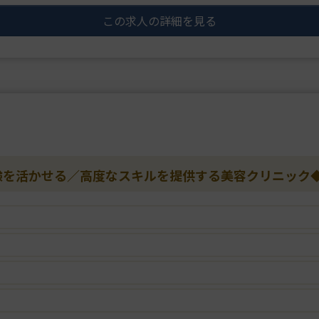
を多数を行っており、
この求人の詳細を見る
高い技術力で定評があります。
理事長は美容外科の他院修正手
験を活かせる／高度なスキルを提供する美容クリニック