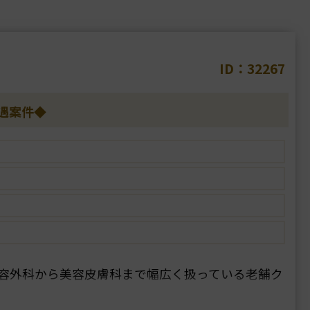
ID：32267
遇案件◆
容外科から美容皮膚科まで幅広く扱っている老舗ク
または美容外科専門医をお持ちの医師で、他院修正