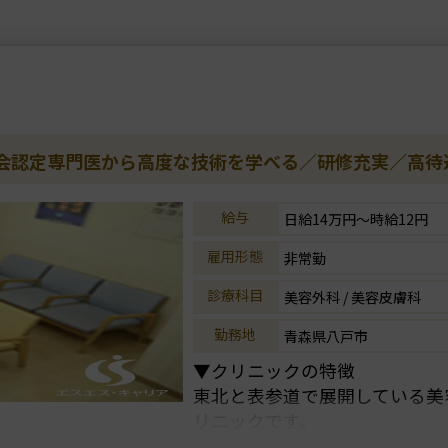
学会認定専門医から高度な技術を学べる／研修充実／高待
給与
日給14万円～時給12円
雇用形態
非常勤
診療科目
美容外科 / 美容皮膚科
勤務地
青森県八戸市
▼クリニックの特徴
東北と表参道で展開している美
リニックです。
在籍医師は全員形成外科専門医