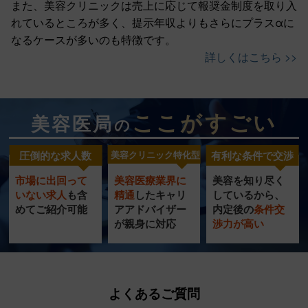
また、美容クリニックは売上に応じて報奨金制度を取り入
れているところが多く、提示年収よりもさらにプラスαに
なるケースが多いのも特徴です。
詳しくはこちら >>
ここがすごい
美容医局
の
圧倒的な求人数
美容クリニック特化型
有利な条件で交渉
市場に出回って
美容医療業界に
美容を知り尽く
美容クリニック
圧倒的
充実の
いない求人
も含
精通
したキャリ
し
ているから、
特化型
転職サポート
めてご紹介可能
ア
アドバイザー
内定
後の
条件交
求人数
が
親身に対応
渉力
が高い
サービス
よくあるご質問