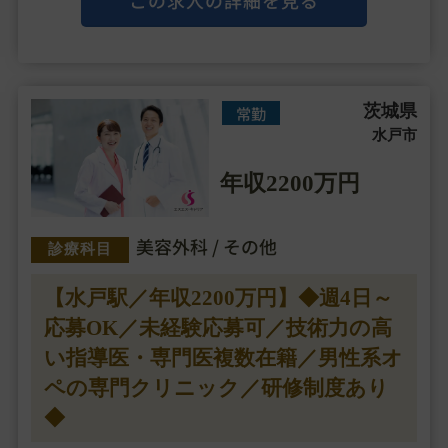
この求人の詳細を見る
アまでサポートしております。
最大・・・
茨城県
常勤
水戸市
年収2200万円
美容外科 / その他
診療科目
【水戸駅／年収2200万円】◆週4日～
応募OK／未経験応募可／技術力の高
い指導医・専門医複数在籍／男性系オ
ペの専門クリニック／研修制度あり
◆