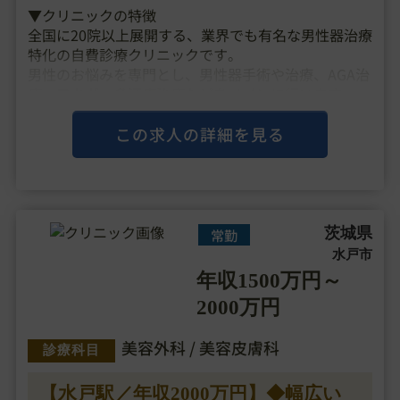
▼クリニックの特徴
全国に20院以上展開する、業界でも有名な男性器治療
特化の自費診療クリニックです。
男性のお悩みを専門とし、男性器手術や治療、AGA治
療、ワキガ・多汗症治療などをメインに行います。
グループには、指導医・形成や泌尿器科専門医が10名
以上在籍しており、
この求人の詳細を見る
ベテランドクターも多く活躍しているため、技
術・・・
茨城県
常勤
水戸市
年収1500万円～
2000万円
美容外科 / 美容皮膚科
診療科目
【水戸駅／年収2000万円】◆幅広い