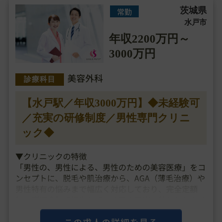
茨城県
常勤
水戸市
年収2200万円～
3000万円
美容外科
診療科目
【水戸駅／年収3000万円】◆未経験可
／充実の研修制度／男性専門クリニ
ック◆
▼クリニックの特徴
「男性の、男性による、男性のための美容医療」をコ
ンセプトに、脱毛や肌治療から、AGA（薄毛治療）や
男性特有の悩みまで幅広く対応しており、完全定額
制・明朗会計で提供している男性美容に特化したクリ
ニックです。
追加費用は一切なしで診察、薬剤、施術、アフターケ