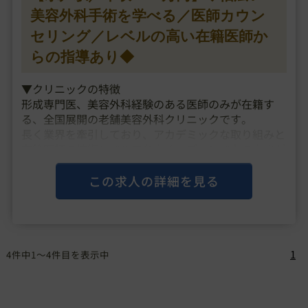
美容外科手術を学べる／医師カウン
セリング／レベルの高い在籍医師か
らの指導あり◆
▼クリニックの特徴
形成専門医、美容外科経験のある医師のみが在籍す
る、全国展開の老舗美容外科クリニックです。
長く業界を牽引しており、アカデミックな取り組みと
在籍医師の技術レベルで名高く、ブランド力の高さが
あります。
カウンセラーは在籍しておらず、医師・看護師の医療
この求人の詳細を見る
従事者がカウンセリングを行い、患者様に・・・
1
4件中1～4件目を表示中