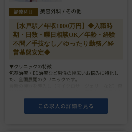
美容外科 / その他
診療科目
【水戸駅／年収1000万円】◆入職時
期・日数・曜日相談OK／年齢・経験
不問／手技なし／ゆったり勤務／経
営基盤安定◆
▼クリニックの特徴
包茎治療・ED治療など男性の幅広いお悩みに特化し
た、全国展開のクリニックです。
最新の機器を導入し（マイクロサージェリーなど）傷
跡が目立たないきれいな仕上がりを目指して満足度向
上に努めています。
レッドオーシャン化しつつある美容外科医市場で、一
この求人の詳細を見る
般の美容外科とブランディングが被らず、
業界・・・