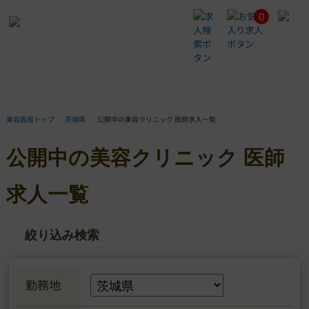
0
公
開
中
の
美
容
ク
リ
美容医局トップ
茨城県
公開中の美容クリニック 医師求人一覧
ニ
ッ
公開中の美容クリニック 医師
ク
医
師
求人一覧
求
人
一
絞り込み検索
覧
勤務地