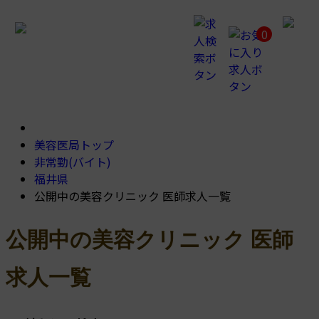
公
開
0
中
の
美
容
ク
リ
ニ
ッ
ク
美容医局トップ
医
非常勤(バイト)
師
福井県
求
人
公開中の美容クリニック 医師求人一覧
一
覧
公開中の美容クリニック 医師
求人一覧