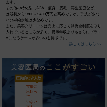
ます。
その他の特化型（AGA・痩身・脱毛・再生医療など）
は最初から1800～2400万円と高めですが、手技が少な
い分昇給余地は少なめです。
また、美容クリニックは売上に応じて報奨金制度を取り
入れているところが多く、提示年収よりもさらにプラス
αになるケースが多いのも特徴です。
詳しくはこちら >>
ここがすごい
美容医局
の
圧倒的な求人数
市場に
美容クリニッ
出回っ
ク
て
特化型
いない
求人
も