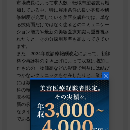
市場成長によって求人数・転職志望者数も増
加している中、特に雇用条件の良い募集や研
修制度が充実している美容皮膚科では、単な
る技術面だけではなく患者とのコミュニケー
ション能力や最新の美容医療知識も重要視さ
れたりと、その分採用基準も高まってきてい
ます。
また、2024年度診療報酬改定によって、初診
料や再診料の引き上げによって収益は増加し
たものの、物価高などの影響で利益には結び
つかないクリニックも存在したりと、業界的
には激しい変化を見せているため、美容皮膚
科の転職を考えている医師は、早めの情報収
取や転職エージェントなどを活用し、常に最
新の求人情報のチェックを行いながらベスト
なタイミングでの転職活動を行うことが重要
であると言えるでしょう。