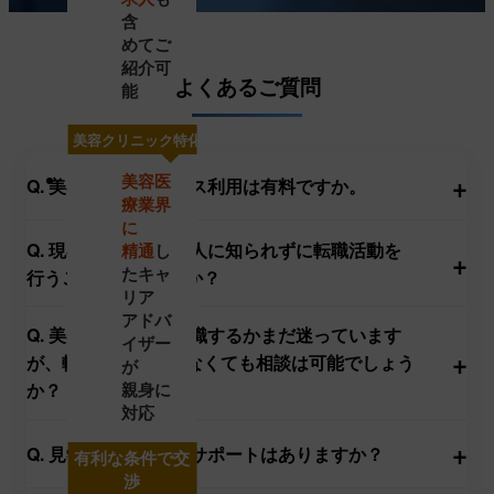
サービス
含
めてご
紹介可
よくあるご質問
能
圧倒的
美容クリニック特化型
求人数
+
美容医
Q. 美容医局のサービス利用は有料ですか。
療業界
に
Q. 現在の勤務先や知人に知られずに転職活動を
精通
し
+
充実の
たキャ
行うことは可能ですか？
転職サポー
リア
アドバ
ト
Q. 美容医療業界に転職するかまだ迷っています
イザー
+
が、転職を決めていなくても相談は可能でしょう
が
親身に
か？
対応
+
Q. 見学や面接の同行サポートはありますか？
有利な条件で交
渉