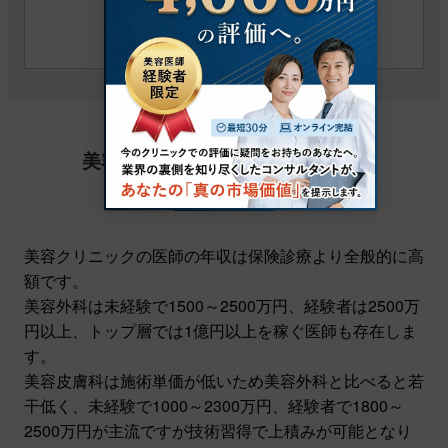
続きを読む
美容クリニックで勤務する医師の
年収相場について
美容クリニックの医師の年収は保険診療より全般的に高
額です。
美容外科は未経験で1500～2500万円、経験者は2500万
円以上、トップ層では1億円以上を稼ぐ医師も存在しま
す。
美容皮膚科は施術単価が低いため美容外科と比べると若
干低く、未経験で1000～2300万円、経験者で1800～
2500万円が主流ですが技術習得で上積みが可能となり