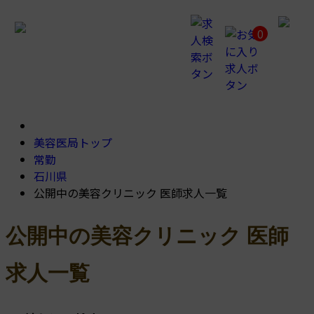
公
開
0
中
の
美
容
ク
リ
ニ
ッ
ク
美容医局トップ
医
常勤
師
石川県
求
人
公開中の美容クリニック 医師求人一覧
一
覧
公開中の美容クリニック 医師
求人一覧