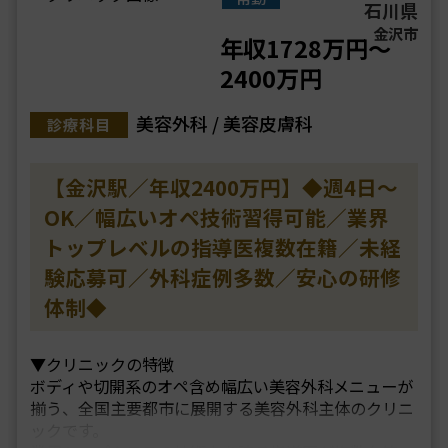
石川県
金沢市
年収1728万円～
2400万円
美容外科 / 美容皮膚科
診療科目
【金沢駅／年収2400万円】◆週4日～
OK／幅広いオペ技術習得可能／業界
トップレベルの指導医複数在籍／未経
験応募可／外科症例多数／安心の研修
体制◆
▼クリニックの特徴
ボディや切開系のオペ含め幅広い美容外科メニューが
揃う、全国主要都市に展開する美容外科主体のクリニ
ックです。