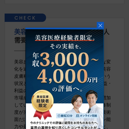
美容皮膚科
の医師転職動向・求人
需要
美容皮膚科の医師の転職市場は、近年顕著な変
化を遂げています。その主な理由として、美容
皮膚科市場自体が近年で急成長しているという
状況と、｢2024年度診療報酬改定｣による収益・
利益の変化が挙げられます。
市場成長によって求人数・転職志望者数も増加
している中、特に雇用条件の良い募集や研修制
度が充実している美容皮膚科では、単なる技術
面だけではなく患者とのコミュニケーション能
力や最新の美容医療知識も重要視されたりと、