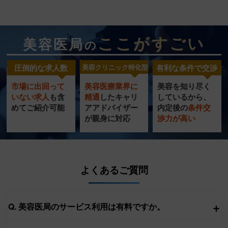
ここがすごい
美容医局
の
圧倒的な求人数
美容クリニック特化型
有利な条件で交渉
市場に出回って
美容医療業界に
美容を知り尽く
美容クリニック
圧倒的
充実の
いない求人
も含
精通
したキャリ
し
ているから、
特化型
転職サポート
めてご紹介可能
ア
アドバイザー
内定
後の
条件交
求人数
が
親身に対応
渉力
が高い
サービス
よくあるご質問
+
Q. 美容医局のサービス利用は有料ですか。