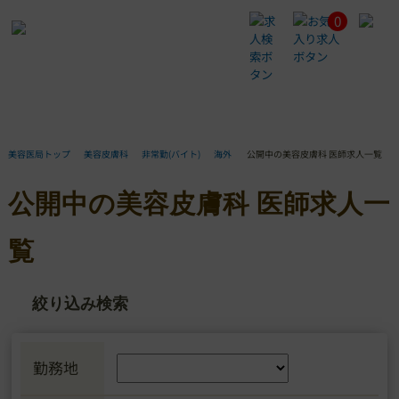
0
公
開
中
の
美
容
皮
膚
美容医局トップ
美容皮膚科
非常勤(バイト)
海外
公開中の美容皮膚科 医師求人一覧
科
医
公開中の美容皮膚科 医師求人一
師
求
人
覧
一
覧
絞り込み検索
勤務地