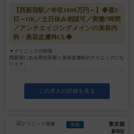
【西新宿駅／年収1600万円～】◆週3
日～OK／土日休み相談可／実働7時間
／アンチエイジングメインの美容内
科・美容皮膚科CL◆
▼クリニックの特徴
西新宿にある再生医療と美容皮膚科のクリニックにな
ります。
美容内科をメインとし中からのアプローチに加え、美
容皮膚科も行い、根本的なエイジング治療を行ってお
ります。
医療技術はもちろん、接遇面にも注力していき、患者
この求人の詳細を見る
様お一人お一人に向き合う隠れ家的なクローズドのク
リニックを目指しておりま・・・
東京都
常勤
新宿区