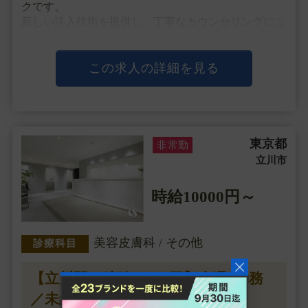
クです。
新しい注入技術を提供し、丁寧なカウンセリングにこ
だわっています。
DNA検査を行い、治療をオーダーメイドで行ってい
ます。
この求人の詳細を見る
▼主な施術
LHDV頭皮注入、カウンセリング、血圧測定、採血、
皮下注射、お薬の処方
東京都
非常勤
▼研修体制
立川市
特別な研修はありませ・・・
時給10000円～
美容皮膚科 / その他
診療科目
【立川駅／時給10000円】◆週1勤務
／未経験可能／効果が実感できる