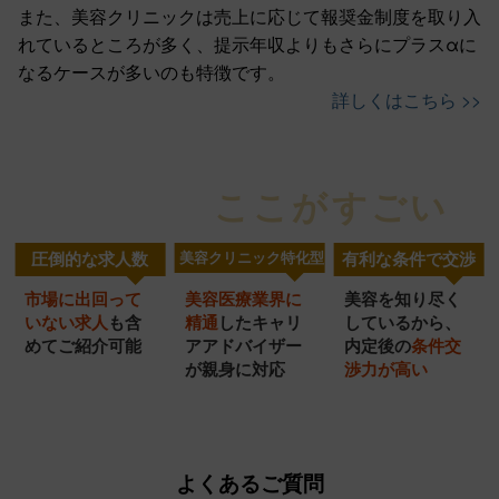
また、美容クリニックは売上に応じて報奨金制度を取り入
れているところが多く、提示年収よりもさらにプラスαに
なるケースが多いのも特徴です。
詳しくはこちら >>
ここがすごい
美容医局
の
圧倒的な求人数
美容クリニック特化型
有利な条件で交渉
市場に出回って
美容医療業界に
美容を知り尽く
美容クリニック
圧倒的
充実の
いない求人
も含
精通
したキャリ
し
ているから、
特化型
転職サポート
めてご紹介可能
ア
アドバイザー
内定
後の
条件交
求人数
が
親身に対応
渉力
が高い
サービス
よくあるご質問