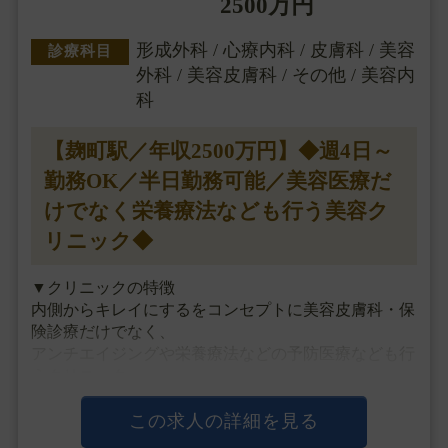
2500万円
形成外科 / 心療内科 / 皮膚科 / 美容
診療科目
外科 / 美容皮膚科 / その他 / 美容内
科
【麹町駅／年収2500万円】◆週4日～
勤務OK／半日勤務可能／美容医療だ
けでなく栄養療法なども行う美容ク
リニック◆
▼クリニックの特徴
内側からキレイにするをコンセプトに美容皮膚科・保
険診療だけでなく、
アンチエイジングや栄養療法などの予防医療なども行
うクリニック。
専門医をお持ちの医師も多数在籍しております。
週3日や午前のみ勤務なども相談できるので、仕事と
この求人の詳細を見る
プライベートの両立が可能です。