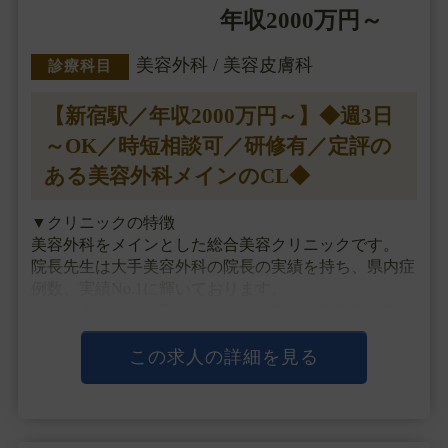
年収2000万円～
美容外科 / 美容皮膚科
診療科目
【新宿駅／年収2000万円～】◆週3日
～OK／時短相談可／研修有／定評の
ある美容外科メインのCL◆
▼クリニックの特徴
美容外科をメインとした総合美容クリニックです。
院長先生は大手美容外科の院長の実績を持ち、県内症
例数、実績No.1に輝いております。
美容のみならず、形成外科においても大学病院にて技
術を向上させ、学び続けております。
二重埋没、注入、目の下のくまとり、脂肪吸引が人気
この求人の詳細を見る
となっており、院長先生の・・・