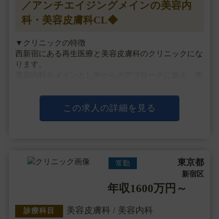
／アンチエイジングメインの美容内
科・美容皮膚科CL◆
▼クリニックの特徴
西新宿にある再生医療と美容皮膚科のクリニックにな
ります。
美容内科をメインとし中からのアプローチに加え、美
容皮膚科も行い、根本的なエイジング治療を行ってお
ります。
医療技術はもちろん、接遇面にも注力していき、患者
この求人の詳細を見る
様お一人お一人に向き合う隠れ家的なクローズドのク
リニックを目指しておりま・・・
東京都
常勤
新宿区
年収1600万円～
美容皮膚科 / 美容内科
診療科目