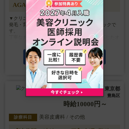
AGA＆いびきクリニック◆
▼クリニックの特徴
発毛・育毛・薄毛治療を行うAGA専門クリニックで
す。
丁寧なカウンセリングと一人ひとりの症状に応じたオ
ーダーメイド治療にこだわっています。
▼主な施術
この求人の詳細を見る
LHDV頭皮注入、血圧測定、採血、皮下注射
▼研修体制
マニュアルによる研修制度があります。
東京都
非常勤
▼待遇
豊島区
交通費支給・・・
時給10000円～
美容皮膚科 / その他
診療科目