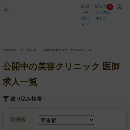
0
公
開
中
の
美
容
ク
リ
美容医局トップ
東京都
公開中の美容クリニック 医師求人一覧
ニ
ッ
公開中の美容クリニック 医師
ク
医
師
求人一覧
求
人
一
絞り込み検索
覧
勤務地