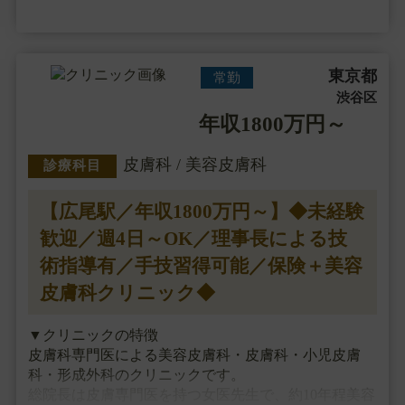
▼主な施術
糸リフト、注入治療・・・
東京都
常勤
渋谷区
年収1800万円～
皮膚科 / 美容皮膚科
診療科目
【広尾駅／年収1800万円～】◆未経験
歓迎／週4日～OK／理事長による技
術指導有／手技習得可能／保険＋美容
皮膚科クリニック◆
▼クリニックの特徴
皮膚科専門医による美容皮膚科・皮膚科・小児皮膚
科・形成外科のクリニックです。
総院長は皮膚専門医を持つ女医先生で、約10年程美容