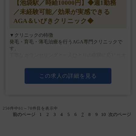
【池袋駅／時給10000円】◆週1勤務
／未経験可能／効果が実感できる
AGA＆いびきクリニック◆
▼クリニックの特徴
発毛・育毛・薄毛治療を行うAGA専門クリニックで
す。
丁寧なカウンセリングと一人ひとりの症状に応じたオ
ーダーメイド治療にこだわっています。
▼主な施術
この求人の詳細を見る
LHDV頭皮注入、血圧測定、採血、皮下注射
▼研修体制
マニュアルによる研修制度があります。
256件中61～70件目を表示中
前のページ
1
2
3
4
5
6
7
8
9
10
次のページ
▼待遇
交通費支給・・・