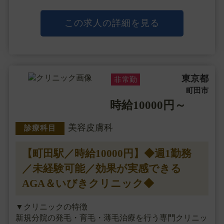
主に皮膚科、形成外科、泌尿器科の保険診療を中心に
展開していますが、自費診療もおこなっておりますの
で、臨床経験を活かして美容への挑戦が可能です。
この求人の詳細を見る
今後は都内を中心に拡大予定の勢いが・・・
東京都
非常勤
町田市
時給10000円～
美容皮膚科
診療科目
【町田駅／時給10000円】◆週1勤務
／未経験可能／効果が実感できる
AGA＆いびきクリニック◆
▼クリニックの特徴
新規分院の発毛・育毛・薄毛治療を行う専門クリニッ