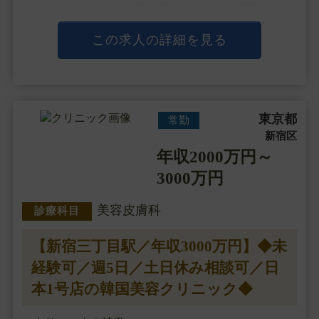
皮膚科クリニックの院長を歴任されたのち開業されま
した。
4人のお子さまのママさんドクターで、医師として母
この求人の詳細を見る
として得た様々な経験を活かして地域医療の貢献に努
めたいと・・・
東京都
常勤
新宿区
年収2000万円～
3000万円
美容皮膚科
診療科目
【新宿三丁目駅／年収3000万円】◆未
経験可／週5日／土日休み相談可／日
本1号店の韓国美容クリニック◆