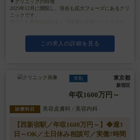
▼クリニックの特徴
2025年12月に開院し、現在も拡大フェーズにあるクリ
ニックです。
安定した医師体制のもとで診療に従事いただきなが
ら、症例経験を積み、専門性を高めていただけます。
医師としての診療業務に集中できる環境を整えてお
り、将来的には教育やチーム運営に関わる機会もあり
この求人の詳細を見る
ます。
最新医療プログラムについて・・・
東京都
常勤
新宿区
年収1600万円～
美容皮膚科 / 美容内科
診療科目
【西新宿駅／年収1600万円～】◆週3
日～OK／土日休み相談可／実働7時間