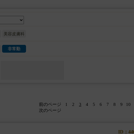
美容皮膚科
非常勤
前のページ
1
2
3
4
5
6
7
8
9
10
次のページ
ID：44