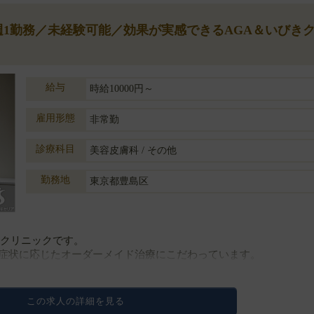
◆週1勤務／未経験可能／効果が実感できるAGA＆いびき
給与
時給10000円～
雇用形態
非常勤
診療科目
美容皮膚科 / その他
勤務地
東京都豊島区
門クリニックです。
症状に応じたオーダーメイド治療にこだわっています。
下注射
この求人の詳細を見る