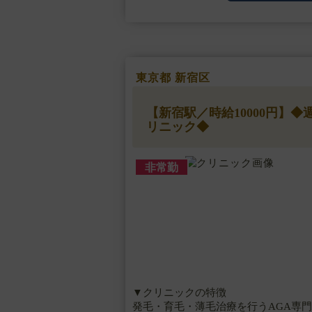
▼研修体制
マニュアルによる研修制度があります
▼待遇
交通費支給・・・
東京都 新宿区
【新宿駅／時給10000円】
リニック◆
非常勤
▼クリニックの特徴
発毛・育毛・薄毛治療を行うAGA専