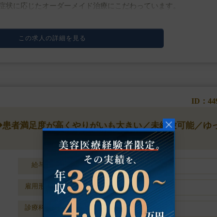
症状に応じたオーダーメイド治療にこだわっています。
下注射
この求人の詳細を見る
。
ID：44
】◆患者満足度が高くやりがいも大きい／未経験可能／ゆ
給与
時給10000円～
雇用形態
非常勤
診療科目
美容皮膚科 / その他