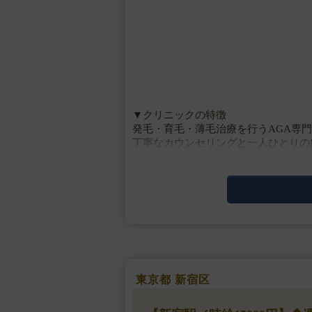
▼クリニックの特徴
発毛・育毛・薄毛治療を行うAGA専
丁寧なカウンセリングと一人ひとりの
▼主な施術
LHDV頭皮注入、血圧測定、採血、皮
▼研修体制
マニュアルによる研修制度があります
▼待遇
交通費支給・・・
東京都 新宿区