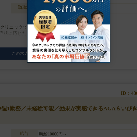
勤務地
東京都中央区
門クリニックです。
症状に応じたオーダーメイド治療にこだわっています。
下注射
この求人の詳細を見る
。
ID：43
】◆週1勤務／未経験可能／効果が実感できるAGA＆いび
給与
時給10000円～