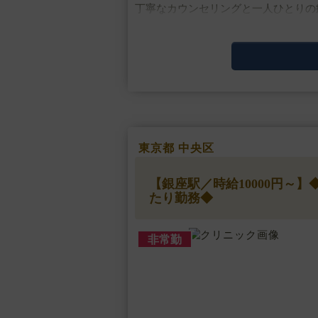
丁寧なカウンセリングと一人ひとりの
▼主な施術
LHDV頭皮注入、血圧測定、採血、皮
▼研修体制
マニュアルによる研修制度があります
▼待遇
交通費支給・・・
東京都 中央区
【銀座駅／時給10000円～
たり勤務◆
非常勤