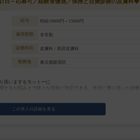
◆週1日～応募可／経験者優遇／保険と自費診療の皮膚科◆
給与
時給10000円～15000円
雇用形態
非常勤
診療科目
皮膚科 / 美容皮膚科
勤務地
東京都新宿区
り添いますをモットーに
関するお悩みまで様々な症状に対応できる、生活に寄り添った診療
この求人の詳細を見る
アレルギー疾患、アレルギー検査ララピール、CO2フラクショナル