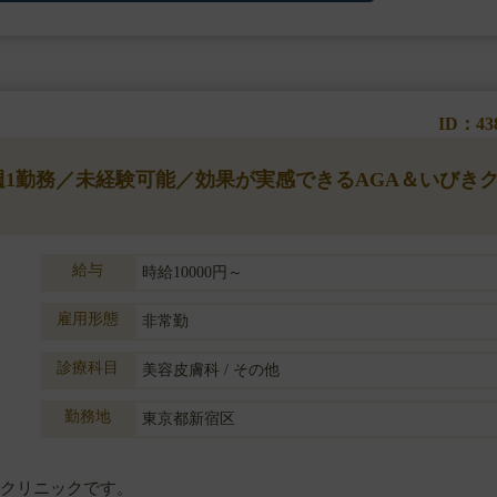
。
ID：43
◆週1勤務／未経験可能／効果が実感できるAGA＆いびき
給与
時給10000円～
雇用形態
非常勤
診療科目
美容皮膚科 / その他
勤務地
東京都新宿区
門クリニックです。