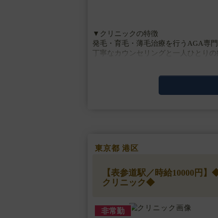
▼クリニックの特徴
発毛・育毛・薄毛治療を行うAGA専
丁寧なカウンセリングと一人ひとりの
▼主な施術
LHDV頭皮注入、血圧測定、採血、皮
▼研修体制
マニュアルによる研修制度があります
▼待遇
交通費支給・・・
東京都 港区
【表参道駅／時給10000円
クリニック◆
非常勤