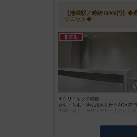
【池袋駅／時給10000円】
リニック◆
非常勤
▼クリニックの特徴
発毛・育毛・薄毛治療を行うAGA専
丁寧なカウンセリングと一人ひとりの
▼主な施術
LHDV頭皮注入、血圧測定、採血、皮