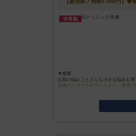
【新宿駅／時給15000円】
非常勤
▼概要
お肌の悩みごとどんな小さな悩みも寄
皮膚のトラブルやアレルギー、美容に
です。
▼施術内容
ニキビ、アトピー、花粉症、蕁麻疹、
ーザー、ポテンツァ、ピーリン・・・