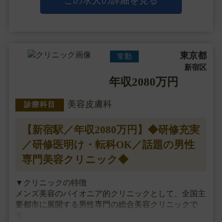
この求人の詳細を見る
など外科メニューも手掛け、
独自開発のドクターズ・・・
東京都
常勤
新宿区
年収2080万円
美容皮膚科
診療科目
【新宿駅／年収2080万円】◆研修充実
／研修医明け・転科OK／話題の男性
専門美容クリニック◆
▼クリニックの特徴
メンズ美容のパイオニア的クリニックとして、全国主
要都市に展開する男性専門の総合美容クリニックで
す。