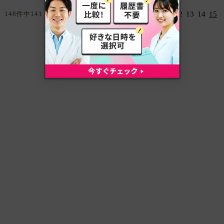
院内マニュアル完備
148件中141～148件目を表示中
前のページ
11
12
13
14
15
▼福利厚生
各種保険完備
交通費支給・・・