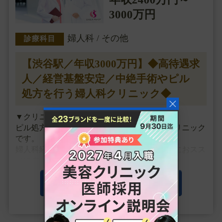
3000万円
婦人科 / その他
診療科目
【渋谷駅／年収3000万円】◆高待遇求
人／経営基盤安定／中絶手術やピル
処方を行う婦人科クリニック◆
▼クリニックの特徴
ピル処方など婦人科のお悩みに向き合ったクリニック
です。
婦人科経験を活かしてゆったり勤務したい方におスス
メです。
▼主な施術
この求人の詳細を見る
ピル処方、堕胎手術、性病検査、婦人科健診
▼研修制度