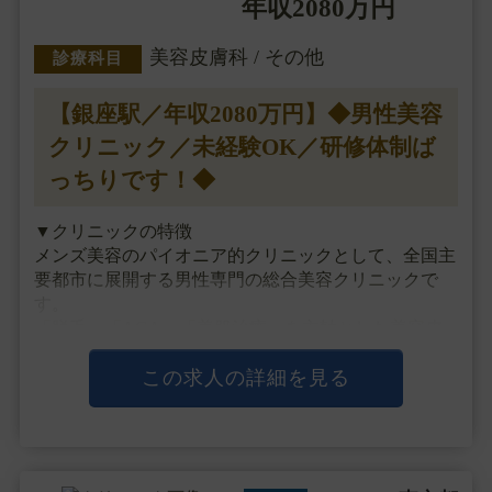
年収2080万円
美容皮膚科 / その他
診療科目
【銀座駅／年収2080万円】◆男性美容
クリニック／未経験OK／研修体制ば
っちりです！◆
▼クリニックの特徴
メンズ美容のパイオニア的クリニックとして、全国主
要都市に展開する男性専門の総合美容クリニックで
す。
「脱毛」「AGA」「美肌治療」を主軸とした美容皮
膚科メニューを中心に診療を行っていますが、
最近では一部の院で注入治療や目元整形、男性器治療
この求人の詳細を見る
など外科メニューも手掛け、
独自開発のドクターズ・・・