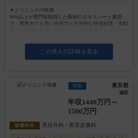
▼クリニックの特徴
90%以上が専門医取得した医師のエキスパート集団
で、業界内でも高い技術力と圧倒的な研修制度・体制
で学びの場の多さに定評のある総合美容クリニックで
す。
全うに美容医療を患者様へ提供できるよう、医師の技
術向上のため国内に留まらず海外にも目を向けた多く
この求人の詳細を見る
の教育機会やコンテンツが豊富です。
定期的・・・
東京都
常勤
港区
年収1440万円～
1500万円
美容外科 / 美容皮膚科
診療科目