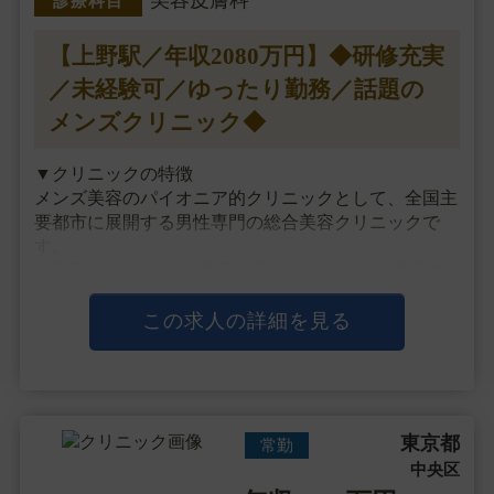
診療科目
【上野駅／年収2080万円】◆研修充実
／未経験可／ゆったり勤務／話題の
メンズクリニック◆
▼クリニックの特徴
メンズ美容のパイオニア的クリニックとして、全国主
要都市に展開する男性専門の総合美容クリニックで
す。
「脱毛」「AGA」「美肌治療」を主軸とした美容皮
膚科メニューを中心に診療を行っていますが、
最近では一部の院で注入治療や目元整形、男性器治療
この求人の詳細を見る
など外科メニューも手掛け、
独自開発のドクターズ・・・
東京都
常勤
中央区