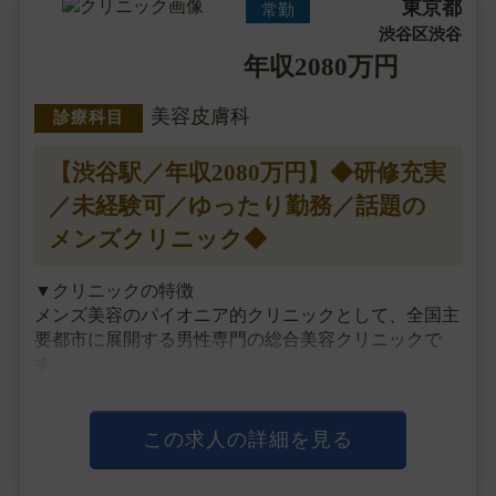
東京都
常勤
渋谷区渋谷
年収2080万円
美容皮膚科
診療科目
【渋谷駅／年収2080万円】◆研修充実
／未経験可／ゆったり勤務／話題の
メンズクリニック◆
▼クリニックの特徴
メンズ美容のパイオニア的クリニックとして、全国主
要都市に展開する男性専門の総合美容クリニックで
す。
「脱毛」「AGA」「美肌治療」を主軸とした美容皮
膚科メニューを中心に診療を行っていますが、
最近では一部の院で注入治療や目元整形、男性器治療
この求人の詳細を見る
など外科メニューも手掛け、
独自開発のドクターズ・・・