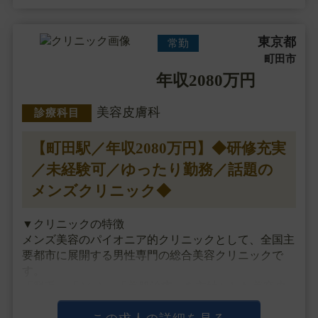
東京都
常勤
町田市
年収2080万円
美容皮膚科
診療科目
【町田駅／年収2080万円】◆研修充実
／未経験可／ゆったり勤務／話題の
メンズクリニック◆
▼クリニックの特徴
メンズ美容のパイオニア的クリニックとして、全国主
要都市に展開する男性専門の総合美容クリニックで
す。
「脱毛」「AGA」「美肌治療」を主軸とした美容皮
膚科メニューを中心に診療を行っていますが、
最近では一部の院で注入治療や目元整形、男性器治療