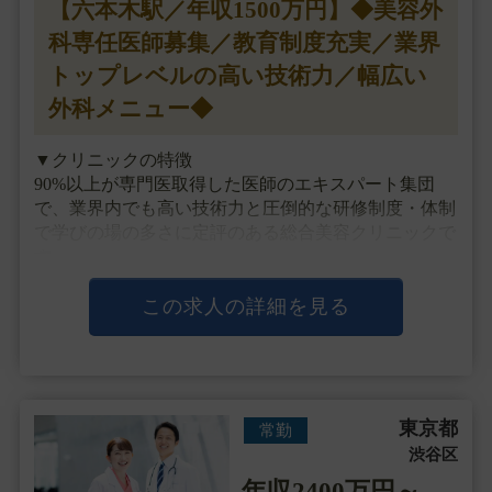
【六本木駅／年収1500万円】◆美容外
科専任医師募集／教育制度充実／業界
トップレベルの高い技術力／幅広い
外科メニュー◆
▼クリニックの特徴
90%以上が専門医取得した医師のエキスパート集団
で、業界内でも高い技術力と圧倒的な研修制度・体制
で学びの場の多さに定評のある総合美容クリニックで
す。
全うに美容医療を患者様へ提供できるよう、医師の技
術向上のため国内に留まらず海外にも目を向けた多く
この求人の詳細を見る
の教育機会やコンテンツが豊富です。
定期的・・・
東京都
常勤
渋谷区
年収2400万円～