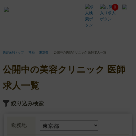
0
公
開
中
の
美
容
ク
リ
美容医局トップ
常勤
東京都
公開中の美容クリニック 医師求人一覧
ニ
ッ
公開中の美容クリニック 医師
ク
医
師
求人一覧
求
人
一
絞り込み検索
覧
勤務地