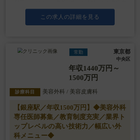
「脱毛」「AGA」「美肌治療」を主軸とした美容皮
膚科メニューを中心に診療を行っていますが、
最近では一部の院で注入治療や目元整形、男性器治療
この求人の詳細を見る
など外科メニューも手掛け、
独自開発のドクターズ・・・
東京都
常勤
中央区
年収1440万円～
1500万円
美容外科 / 美容皮膚科
診療科目
【銀座駅／年収1500万円】◆美容外科
専任医師募集／教育制度充実／業界ト
ップレベルの高い技術力／幅広い外
科メニュー◆