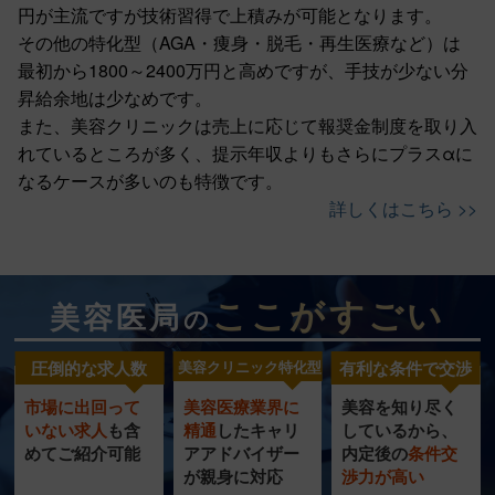
円が主流ですが技術習得で上積みが可能となります。
その他の特化型（AGA・痩身・脱毛・再生医療など）は
最初から1800～2400万円と高めですが、手技が少ない分
昇給余地は少なめです。
また、美容クリニックは売上に応じて報奨金制度を取り入
れているところが多く、提示年収よりもさらにプラスαに
なるケースが多いのも特徴です。
詳しくはこちら >>
ここがすごい
美容医局
の
圧倒的な求人数
美容クリニック特化型
有利な条件で交渉
市場に出回って
美容医療業界に
美容を知り尽く
美容クリニック
圧倒的
充実の
いない求人
も含
精通
したキャリ
し
ているから、
特化型
転職サポート
めてご紹介可能
ア
アドバイザー
内定
後の
条件交
求人数
が
親身に対応
渉力
が高い
サービス