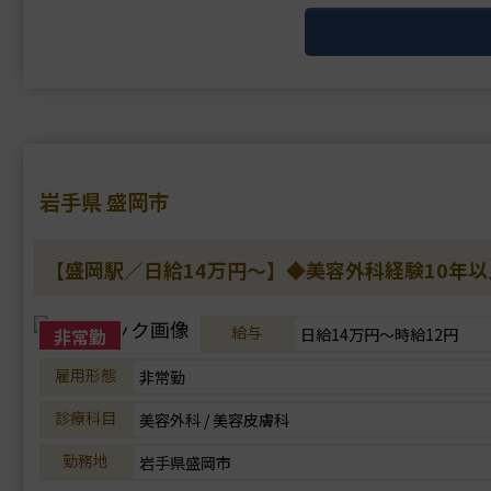
理事長は美容外科の他院修正手術を専門に行ってお
岩手県 盛岡市
【盛岡駅／日給14万円～】◆美容外科経験10年
給与
非常勤
日給14万円～時給12円
雇用形態
非常勤
診療科目
美容外科 / 美容皮膚科
勤務地
岩手県盛岡市