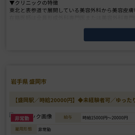
▼クリニックの特徴
東北と表参道で展開している美容外科から美容皮膚
在籍医師は全員形成外科専門医または美容外科専門
高い技術力で定評があります。
理事長は美容外科の他院修正手術を専門に行ってお
岩手県 盛岡市
【盛岡駅／時給20000円】◆未経験者可／ゆった
給与
非常勤
時給15000円～20000円
雇用形態
非常勤