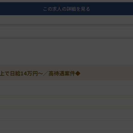
り、高い技術を求めて全・・・
この求人の詳細を見る
以上で日給14万円～／高待遇案件◆