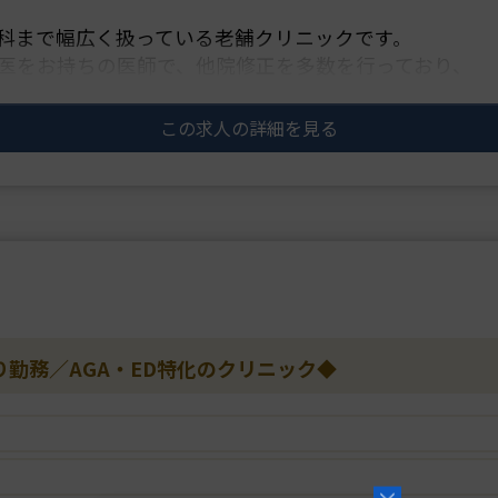
科まで幅広く扱っている老舗クリニックです。
医をお持ちの医師で、他院修正を多数を行っており、
り、高い技術を求めて全・・・
この求人の詳細を見る
り勤務／AGA・ED特化のクリニック◆