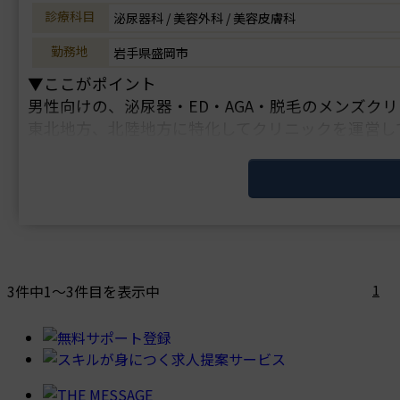
診療科目
泌尿器科 / 美容外科 / 美容皮膚科
勤務地
岩手県盛岡市
▼ここがポイント
男性向けの、泌尿器・ED・AGA・脱毛のメンズク
東北地方、北陸地方に特化してクリニックを運営し
これから美容にチャレンジしたい先生にオススメの
好待遇の求人である上に、医師からの要望に対して
3件中1～3件目を表示中
1