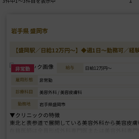
3件中1～3件目を表示中
1
岩手県 盛岡市
【盛岡駅／日給12万円～】◆週1日～勤務可／経
給与
非常勤
日給12万円～
雇用形態
非常勤
診療科目
美容外科 / 美容皮膚科
勤務地
岩手県盛岡市
▼クリニックの特徴
東北と表参道で展開している美容外科から美容皮膚
在籍医師は全員形成外科専門医または美容外科専門
高い技術力で定評があります。