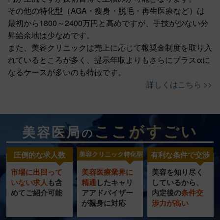
その他の特化型（AGA・痩身・脱毛・再生医療など）は
最初から1800～2400万円と高めですが、手技が少ない分
昇給余地は少なめです。
また、美容クリニックは売上に応じて報奨金制度を取り入
れているところが多く、提示年収よりもさらにプラスαに
なるケースが多いのも特徴です。
詳しくはこちら >>
ここがすごい
美容医局
の
圧倒的な求人数
美容クリニック特化型
有利な条件で交渉
市場に出回って
美容医療業界に
美容を知り尽く
美容クリニック
圧倒的
充実の
いない求人
も含
精通
したキャリ
し
ているから、
特化型
転職サポート
めてご紹介可能
ア
アドバイザー
内定
後の
条件交
求人数
が
親身に対応
渉力
が高い
サービス