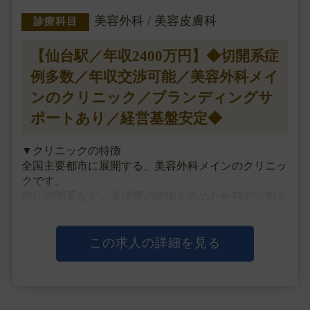
美容外科 / 美容皮膚科
診療科目
【仙台駅／年収2400万円】◆切開系症
例多数／年収交渉可能／美容外科メイ
ンのクリニック／ブランディングサ
ポートあり／経営基盤安定◆
▼クリニックの特徴
全国主要都市に展開する、美容外科メインのクリニッ
クです。
特に切開系など、高侵襲の施術を含めた外科的症例を
多く積むことができる環境です。
医師の数も適正人数の採用で多くないため、症例が分
散されることもなく多くの経験を積め、個人ブランデ
この求人の詳細を見る
ィングにも力を入れることができます。
また、研修環・・・