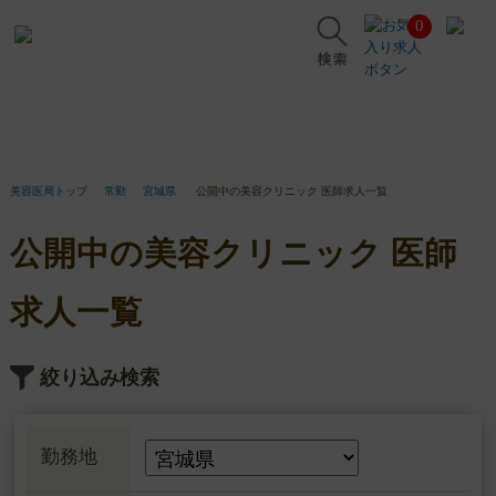
0
公
開
中
の
美
容
ク
リ
美容医局トップ
常勤
宮城県
公開中の美容クリニック 医師求人一覧
ニ
ッ
公開中の美容クリニック 医師
ク
医
師
求人一覧
求
人
一
絞り込み検索
覧
勤務地