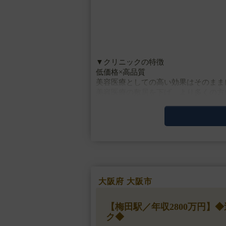
▼クリニックの特徴
低価格×高品質
美容医療としての高い効果はそのまま
美容医療の敷居を下げ、より多くの方
新たに美容にチャレンジしたい先生に
▼主な施術
医療、美容注射、美容点・・・
大阪府 大阪市
【梅田駅／年収2800万円】
ク◆