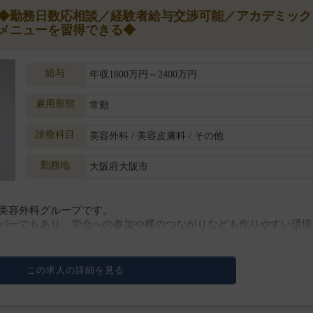
円】◆勤務日数応相談／経験者給与交渉可能／アカデミック
メニューを習得できる◆
給与
年収1800万円～2400万円
雇用形態
常勤
診療科目
美容外科 / 美容皮膚科 / その他
勤務地
大阪府大阪市
美容外科グループです。
バーでもあり、学会への参加や横のつながりなども作りやすい環境
侵襲なオペまでメニューは幅広く、口腔外科も標ぼうし骨切りまで
この求人の詳細を見る