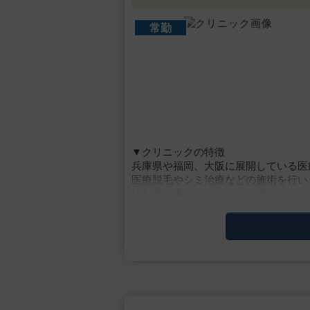
常勤
▼クリニックの特徴
兵庫県や福岡、大阪に展開している医
医療脱毛やシミ治療などの施術を行い
になるお手伝いをしています。
▼主な施術
脱毛・ミラドライ・しみ・たるみ治療
▼研修制度
・・・