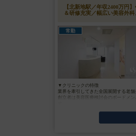
【北新地駅／年収2400万
＆研修充実／幅広い美容外科
常勤
▼クリニックの特徴
業界を牽引してきた全国展開する老舗
創立者は美容医療検討会のボードメン
す。
美容皮膚科などの低侵襲な施術から高
うオールマイティな総合美容ク・・・