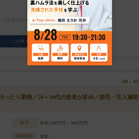
ループが手がける新ブランドのため、
です。
重視しており、業務負担を最小限に抑えた働き方が可能です。
この求人の詳細を見る
、HIFU、内服処方など、
ID：45
◆ゆったり勤務／20～30代の患者が多め／脱毛・注入施術
給与
年収2200万円～3000万円
雇用形態
常勤