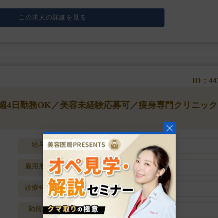
この求人の詳細を見る
ID：44
◆週4日勤務OK／美容未経験応募可／痩身専門クリニック
給与
年収1716万円～2100万円
雇用形態
常勤
診療科目
美容皮膚科
勤務地
大阪府大阪市