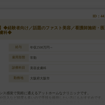
ID：44
円～】◆経験者向け／話題のファスト美容／看護師施術・医
膚科◆
給与
年収2500万円～
雇用形態
常勤
診療科目
美容皮膚科
勤務地
大阪府大阪市
ンス感覚で気軽に通えるアットホームなクリニックです。
や注入など頻度も多いので手技を維持したい方にもおすすめです。
経営も順調なため経営に不安を抱えながら勤務することはございま