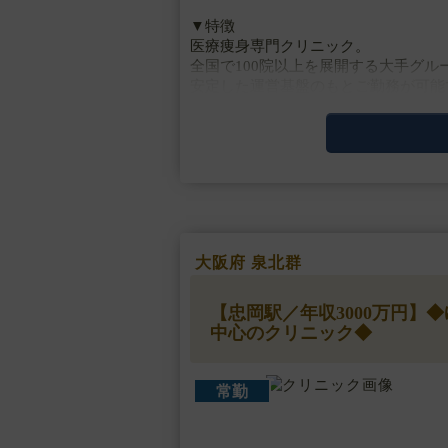
▼特徴
医療痩身専門クリニック。
全国で100院以上を展開する大手グ
安定した運営基盤のもとご勤務が可能
完全予約制で、落ち着いた診療体制を
▼主な施術
脂肪溶解注射、クールスカルプティング
▼・・・
大阪府 泉北群
【忠岡駅／年収3000万円】
中心のクリニック◆
常勤