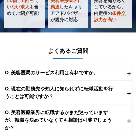
市場に出回って
美容医療業界に
美容を知り尽く
美容クリニック
圧倒的
充実の
いない求人
も含
精通
したキャリ
し
ているから、
特化型
転職サポート
めてご紹介可能
ア
アドバイザー
内定
後の
条件交
求人数
が
親身に対応
渉力
が高い
サービス
よくあるご質問
+
Q. 美容医局のサービス利用は有料ですか。
Q. 現在の勤務先や知人に知られずに転職活動を行
+
うことは可能ですか？
Q. 美容医療業界に転職するかまだ迷っています
+
が、転職を決めていなくても相談は可能でしょう
か？