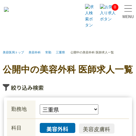
0
公
開
中
の
美
容
外
科
美容医局トップ
美容外科
常勤
三重県
公開中の美容外科 医師求人一覧
医
師
公開中の美容外科 医師求人一覧
求
人
一
絞り込み検索
覧
勤務地
美容外科
科目
美容皮膚科