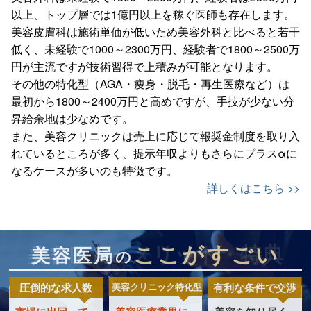
以上、トップ層では1億円以上を稼ぐ医師も存在します。
美容皮膚科は施術単価が低いため美容外科と比べると若干
低く、未経験で1000～2300万円、経験者で1800～2500万
円が主流ですが技術習得で上積みが可能となります。
その他の特化型（AGA・痩身・脱毛・再生医療など）は
最初から1800～2400万円と高めですが、手技が少ない分
昇給余地は少なめです。
また、美容クリニックは売上に応じて報奨金制度を取り入
れているところが多く、提示年収よりもさらにプラスαに
なるケースが多いのも特徴です。
詳しくはこちら >>
メリット・特典
ここがすごい
美容医局
美容医局
の
の
圧倒的な求人数
美容クリニック特化型
有利な条件で交渉