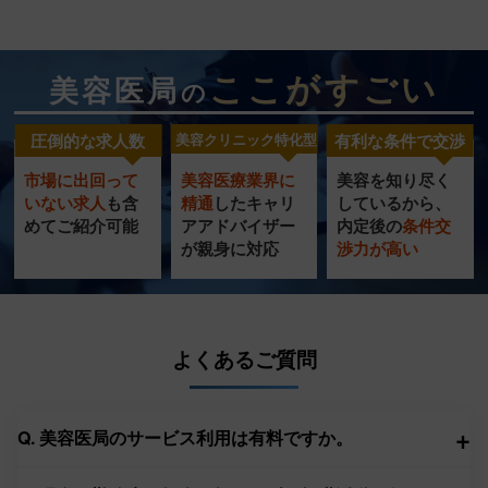
ここがすごい
美容医局
の
圧倒的な求人数
美容クリニック特化型
有利な条件で交渉
市場に出回って
美容医療業界に
美容を知り尽く
美容クリニック
圧倒的
充実の
いない求人
も含
精通
したキャリ
し
ているから、
特化型
転職サポート
めてご紹介可能
ア
アドバイザー
内定
後の
条件交
求人数
が
親身に対応
渉力
が高い
サービス
よくあるご質問
+
Q. 美容医局のサービス利用は有料ですか。