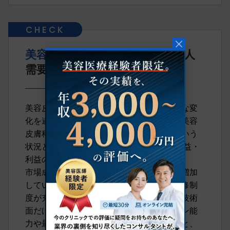
美容皮膚科
の医師転職動向・求人
需要
美容皮膚科の医師の転職市場は、近年顕著な変
化を遂げています。その主な理由として、美容
皮膚科市場自体が近年で急成長しているという
状況と、｢2024年度診療報酬改定｣による収益・
利益の変化が挙げられます。
市場成長によって求人数・転職志望者数も増加
している中、特に雇用条件の良い募集や研修制
度が充実している美容皮膚科では、単なる技術
面だけではなく患者とのコミュニケーション能
力や最新の美容医療知識も重要視されたりと、