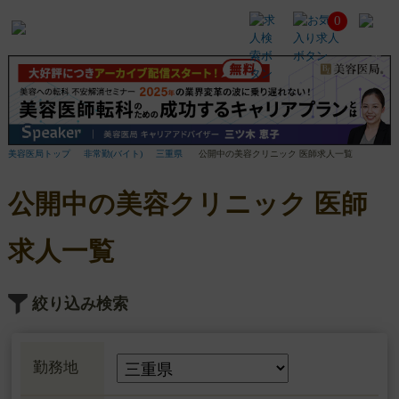
0
公
開
中
の
美
容
ク
リ
美容医局トップ
非常勤(バイト)
三重県
公開中の美容クリニック 医師求人一覧
ニ
ッ
公開中の美容クリニック 医師
ク
医
師
求人一覧
求
人
一
絞り込み検索
覧
勤務地