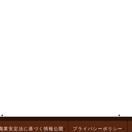
高給与求人特集
問診業務の求人特集
職業安定法に基づく情報公開
プライバシーポリシー