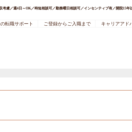
年収考慮／週4日～OK／時短相談可／勤務曜日相談可／インセンティブ有／開院15年
局の転職サポート
ご登録からご入職まで
キャリアアド