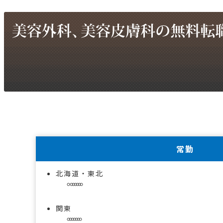
常勤
北海道・東北
関東