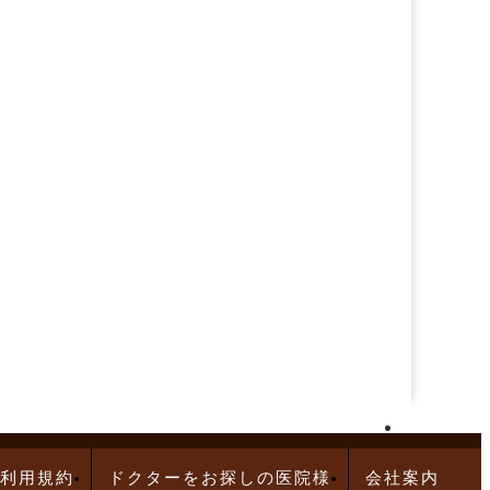
再生医療求人特集
利用規約
ドクターをお探しの医院様
会社案内