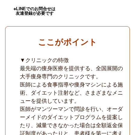
／
未
※LINEでのお問合せは
経
友達登録が必要です
験
医
師
応
募
ここがポイント
歓
迎
／
週
▼クリニックの特徴
1
最先端の痩身医療を提供する、全国展開の
日
～
大手痩身専門のクリニックです。
OK
／
医師による食事指導や痩身マシンによる施
ゆ
術、ダイエット注射など、さまざまなメニ
っ
た
ューを提供しています。
り
医師がマンツーマンで問診を行い、オーダ
勤
務
ーメイドのダイエットプログラムを提案し
／
痩
たり、減量できなかった場合は全額返金保
身
証制度があったりと、患者様を第一に考え
特