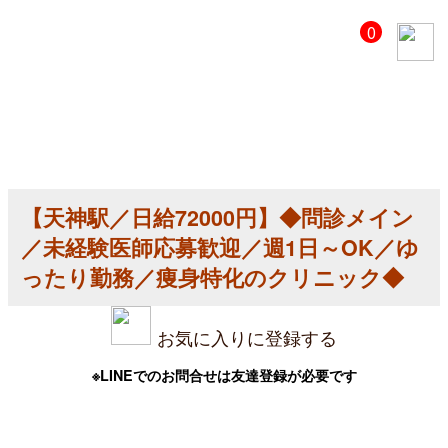
【美
0
容
ク
リ
ニ
ッ
ク
医
師
求
人】
【天神駅／日給72000円】◆問診メイン
【天
神
／未経験医師応募歓迎／週1日～OK／ゆ
駅
／
ったり勤務／痩身特化のクリニック◆
日
給
72000
お気に入りに登録する
円】
◆
問
※LINEでのお問合せは友達登録が必要です
診
メ
イ
ン