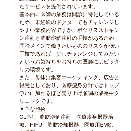
化
たサービスを提供されています。
の
基本的に医師の業務は問診に特化している
ク
リ
ため、未経験のドクターでもチャレンジし
ニ
やすい業務内容ですが、ボツリヌストキシ
ッ
ク
ン注射と脂肪溶解注射の手技があるため、
◆
問診メインで働きたいもののリスクが低い
手技であれば、少しチャレンジしてみたい
というお気持ちをお持ちの医師にはピッタ
リの環境です。
また、母体は集客マーケティング、広告と
得意としており、医療瘦身分野ではトップ
争いに加わるほど売り上げ順調の成長中ク
リニックです。
▼主な施術
GLP-1、脂肪溶解注射、医療痩身機器治
療、HIFU、脂肪冷却機器、医療用EMS、