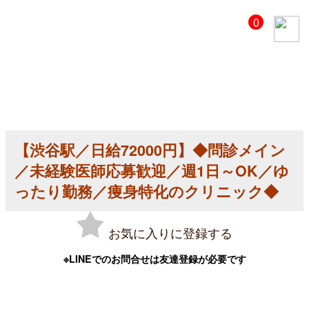
【美
0
容
ク
リ
ニ
ッ
ク
医
師
求
人】
【渋谷駅／日給72000円】◆問診メイン
【渋
谷
／未経験医師応募歓迎／週1日～OK／ゆ
駅
／
ったり勤務／痩身特化のクリニック◆
日
給
72000
お気に入りに登録する
円】
◆
問
※LINEでのお問合せは友達登録が必要です
診
メ
イ
ン