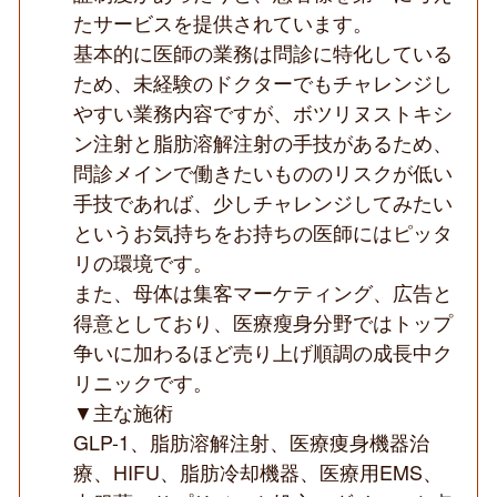
化
たサービスを提供されています。
の
基本的に医師の業務は問診に特化している
ク
リ
ため、未経験のドクターでもチャレンジし
ニ
やすい業務内容ですが、ボツリヌストキシ
ッ
ク
ン注射と脂肪溶解注射の手技があるため、
◆
問診メインで働きたいもののリスクが低い
手技であれば、少しチャレンジしてみたい
というお気持ちをお持ちの医師にはピッタ
リの環境です。
また、母体は集客マーケティング、広告と
得意としており、医療瘦身分野ではトップ
争いに加わるほど売り上げ順調の成長中ク
リニックです。
▼主な施術
GLP-1、脂肪溶解注射、医療痩身機器治
療、HIFU、脂肪冷却機器、医療用EMS、