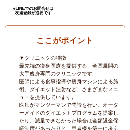
／
未
※LINEでのお問合せは
経
友達登録が必要です
験
医
師
応
募
ここがポイント
歓
迎
／
週
▼クリニックの特徴
1
最先端の痩身医療を提供する、全国展開の
日
～
大手痩身専門のクリニックです。
OK
／
医師による食事指導や痩身マシンによる施
ゆ
術、ダイエット注射など、さまざまなメニ
っ
た
ューを提供しています。
り
医師がマンツーマンで問診を行い、オーダ
勤
務
ーメイドのダイエットプログラムを提案し
／
痩
たり、減量できなかった場合は全額返金保
身
証制度があったりと、患者様を第一に考え
特