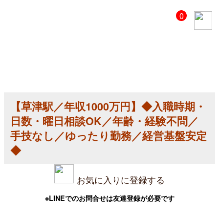
【美
0
容
ク
リ
ニ
ッ
ク
医
師
求
人】
【草津駅／年収1000万円】◆入職時期・
【草
津
日数・曜日相談OK／年齢・経験不問／
駅
／
手技なし／ゆったり勤務／経営基盤安定
年
◆
収
1000
万
円】
お気に入りに登録する
◆
入
職
※LINEでのお問合せは友達登録が必要です
時
期・