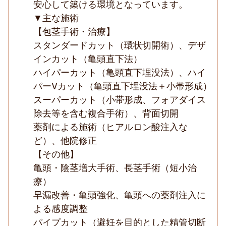
安心して築ける環境となっています。
▼主な施術
【包茎手術・治療】
スタンダードカット（環状切開術）、デザ
インカット（亀頭直下法）
ハイパーカット（亀頭直下埋没法）、ハイ
パーVカット（亀頭直下埋没法＋小帯形成）
スーパーカット（小帯形成、フォアダイス
除去等を含む複合手術）、背面切開
薬剤による施術（ヒアルロン酸注入な
ど）、他院修正
【その他】
亀頭・陰茎増大手術、長茎手術（短小治
療）
早漏改善・亀頭強化、亀頭への薬剤注入に
よる感度調整
パイプカット（避妊を目的とした精管切断