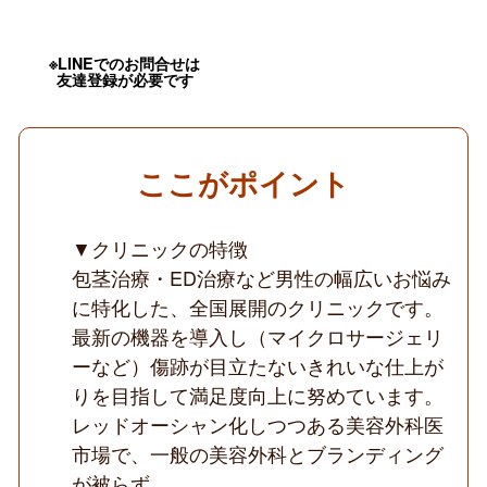
日
数・
曜
日
※LINEでのお問合せは
友達登録が必要です
相
談
OK
／
年
齢・
ここがポイント
経
験
不
▼クリニックの特徴
問
／
包茎治療・ED治療など男性の幅広いお悩み
手
技
に特化した、全国展開のクリニックです。
な
最新の機器を導入し（マイクロサージェリ
し
／
ーなど）傷跡が目立たないきれいな仕上が
ゆ
りを目指して満足度向上に努めています。
っ
た
レッドオーシャン化しつつある美容外科医
り
勤
市場で、一般の美容外科とブランディング
務
が被らず、
／