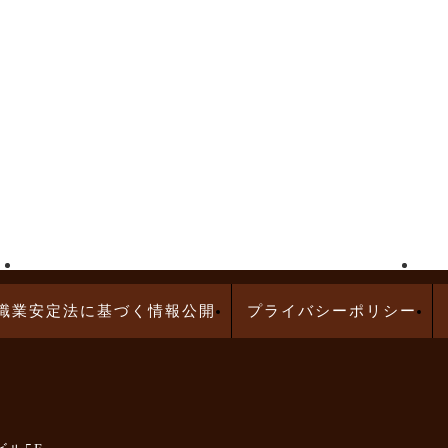
高給与求人特集
問診業務の求人特集
職業安定法に基づく情報公開
プライバシーポリシー