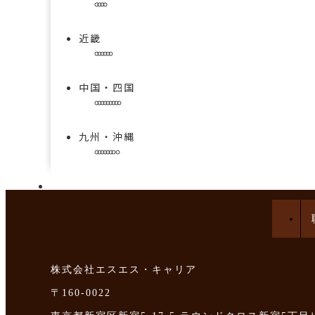
近畿
中国・四国
九州・沖縄
手技を学べる求人特集
株式会社エスエス・キャリア
〒160-0022