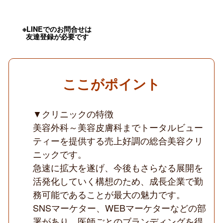
～、
時
短
OK
※LINEでのお問合せは
／
友達登録が必要です
幅
広
い
手
技
ここがポイント
経
験
が
積
▼クリニックの特徴
め
美容外科～美容皮膚科までトータルビュー
る
／
ティーを提供する売上好調の総合美容クリ
転
ニックです。
科
美
急速に拡大を遂げ、今後もさらなる展開を
容
未
活発化していく構想のため、成長企業で勤
経
務可能であることが最大の魅力です。
験
歓
SNSマーケター、WEBマーケターなどの部
迎
署があり、医師ごとのブランディングを得
／