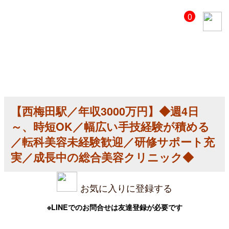
【美
0
容
ク
リ
ニ
ッ
ク
医
師
求
人】
【西梅田駅／年収3000万円】◆週4日
【西
梅
～、時短OK／幅広い手技経験が積める
田
駅
／転科美容未経験歓迎／研修サポート充
／
実／成長中の総合美容クリニック◆
年
収
3000
万
お気に入りに登録する
円】
◆
週
※LINEでのお問合せは友達登録が必要です
4
日