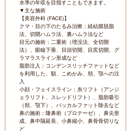
水準の年収を目指すこともできます。
▼主な施術
【美容外科 (FACE)】
クマ・目の下のたるみ治療：経結膜脱脂
法、切開ハムラ法、裏ハムラ法など
目元の施術：二重術（埋没法、全切開
法）、眼瞼下垂、目頭切開、目尻切開、グ
ラマラスライン形成など
脂肪注入：コンデンスリッチファットなど
を利用した、額、こめかみ、頬、顎への注
入
小顔・フェイスライン：糸リフト（アンジ
ェラリフト、スレッドリフト）、脂肪吸引
（頬、顎下）、バッカルファット除去など
鼻の施術：隆鼻術（プロテーゼ）、鼻尖形
成、鼻中隔延長、小鼻縮小、鼻骨骨切りな
ど