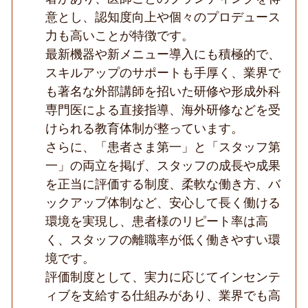
研
意とし、認知度向上や個々のプロデュース
修
力も高いことが特徴です。
サ
ポ
最新機器や新メニュー導入にも積極的で、
ー
ト
スキルアップのサポートも手厚く、業界で
充
も著名な外部講師を招いた研修や形成外科
実
／
専門医による直接指導、海外研修などを受
成
けられる教育体制が整っています。
長
中
さらに、「患者さま第一」と「スタッフ第
の
総
一」の両立を掲げ、スタッフの成長や成果
合
を正当に評価する制度、柔軟な働き方、バ
美
容
ックアップ体制など、安心して長く働ける
ク
環境を実現し、患者様のリピート率は高
リ
ニ
く、スタッフの離職率が低く働きやすい環
ッ
ク
境です。
◆
評価制度として、実力に応じてインセンテ
ィブを支給する仕組みがあり、業界でも高