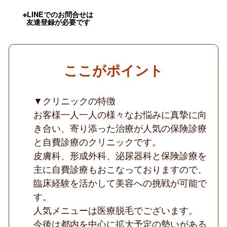
問
／
※LINEでのお問合せは
医
友達登録が必要です
療
脱
毛
が
人
ここがポイント
気
の
保
険
▼クリニックの特徴
診
お客様一人一人の様々なお悩みに真摯に向
療
と
き合い、寄り添った治療が人気の保険診療
美
と自費診療のクリニックです。
容
皮
皮膚科、形成外科、泌尿器科と保険診療を
膚
科
主に自費診療もおこなっておりますので、
の
臨床経験を活かして美容への挑戦が可能で
ク
リ
す。
ニ
人気メニューは医療脱毛でございます。
ッ
ク
今後は都内を中心に拡大予定の勢いがある
◆