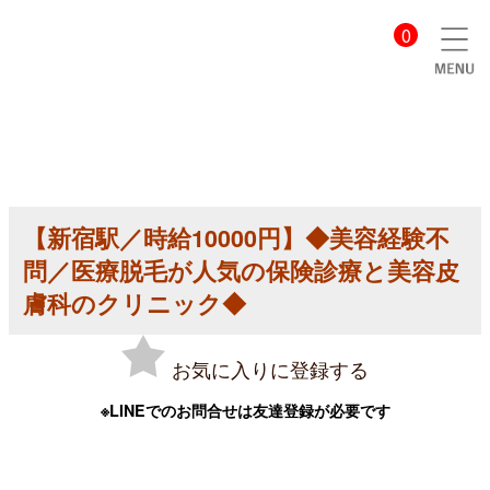
【美
0
容
ク
リ
ニ
ッ
ク
医
師
求
人】
【新宿駅／時給10000円】◆美容経験不
【新
宿
問／医療脱毛が人気の保険診療と美容皮
駅
／
膚科のクリニック◆
時
給
10000
お気に入りに登録する
円】
◆
美
※LINEでのお問合せは友達登録が必要です
容
経
験
不