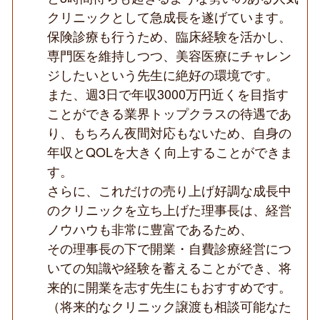
す
クリニックとして急成長を遂げています。
る
保険診療も行うため、臨床経験を活かし、
保
険
専門医を維持しつつ、美容医療にチャレン
診
療
ジしたいという先生に絶好の環境です。
も
また、週3日で年収3000万円近くを目指す
行
う
ことができる業界トップクラスの待遇であ
美
り、もちろん夜間対応もないため、自身の
容
ク
年収とQOLを大きく向上することができま
リ
す。
ニ
ッ
さらに、これだけの売り上げ好調な成長中
ク
／
のクリニックを立ち上げた理事長は、経営
高
ノウハウも非常に豊富であるため、
待
遇・
その理事長の下で開業・自費診療経営につ
QOL
充
いての知識や経験を蓄えることができ、将
実
来的に開業を志す先生にもおすすめです。
◆
（将来的なクリニック譲渡も相談可能なた