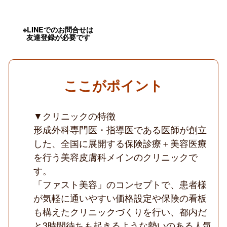
可
／
専
門
※LINEでのお問合せは
友達登録が必要です
医
の
維
持
可
能
ここがポイント
／
週
3
▼クリニックの特徴
日・
時
形成外科専門医・指導医である医師が創立
短
勤
した、全国に展開する保険診療＋美容医療
務
を行う美容皮膚科メインのクリニックで
相
談
す。
可
「ファスト美容」のコンセプトで、患者様
／
全
が気軽に通いやすい価格設定や保険の看板
国
に
も構えたクリニックづくりを行い、都内だ
展
と3時間待ちも起きるような勢いのある人気
開