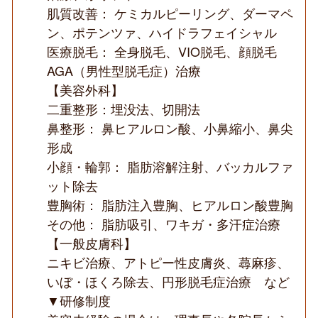
肌質改善： ケミカルピーリング、ダーマペ
ン、ポテンツァ、ハイドラフェイシャル
医療脱毛： 全身脱毛、VIO脱毛、顔脱毛
AGA（男性型脱毛症）治療
【美容外科】
二重整形：埋没法、切開法
鼻整形： 鼻ヒアルロン酸、小鼻縮小、鼻尖
形成
小顔・輪郭： 脂肪溶解注射、バッカルファ
ット除去
豊胸術： 脂肪注入豊胸、ヒアルロン酸豊胸
その他： 脂肪吸引、ワキガ・多汗症治療
【一般皮膚科】
ニキビ治療、アトピー性皮膚炎、蕁麻疹、
いぼ・ほくろ除去、円形脱毛症治療 など
▼研修制度