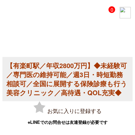
【美
0
容
ク
リ
ニ
ッ
ク
医
師
求
人】
【有楽町駅／年収2800万円】◆未経験可
【有
楽
／専門医の維持可能／週3日・時短勤務
町
駅
相談可／全国に展開する保険診療も行う
／
美容クリニック／高待遇・QOL充実◆
年
収
2800
万
お気に入りに登録する
円】
◆
未
※LINEでのお問合せは友達登録が必要です
経
験