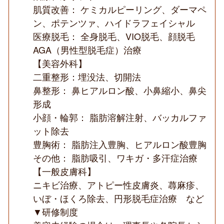
肌質改善： ケミカルピーリング、ダーマペ
ン、ポテンツァ、ハイドラフェイシャル
医療脱毛： 全身脱毛、VIO脱毛、顔脱毛
AGA（男性型脱毛症）治療
【美容外科】
二重整形：埋没法、切開法
鼻整形： 鼻ヒアルロン酸、小鼻縮小、鼻尖
形成
小顔・輪郭： 脂肪溶解注射、バッカルファ
ット除去
豊胸術： 脂肪注入豊胸、ヒアルロン酸豊胸
その他： 脂肪吸引、ワキガ・多汗症治療
【一般皮膚科】
ニキビ治療、アトピー性皮膚炎、蕁麻疹、
いぼ・ほくろ除去、円形脱毛症治療 など
▼研修制度