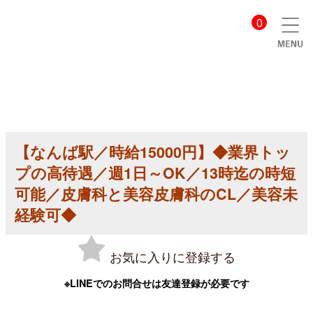
【美
0
容
ク
リ
ニ
ッ
ク
医
師
求
人】
【なんば駅／時給15000円】◆業界トッ
【な
ん
プの高待遇／週1日～OK／13時迄の時短
ば
駅
可能／皮膚科と美容皮膚科のCL／美容未
／
経験可◆
時
給
15000
円】
お気に入りに登録する
◆
業
界
※LINEでのお問合せは友達登録が必要です
ト
ッ