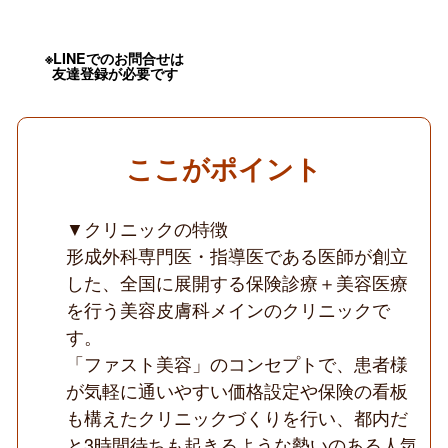
プ
の
高
待
※LINEでのお問合せは
友達登録が必要です
遇
／
週
1
日
～
ここがポイント
OK
／
13
時
▼クリニックの特徴
迄
形成外科専門医・指導医である医師が創立
の
時
した、全国に展開する保険診療＋美容医療
短
を行う美容皮膚科メインのクリニックで
可
能
す。
／
皮
「ファスト美容」のコンセプトで、患者様
膚
が気軽に通いやすい価格設定や保険の看板
科
と
も構えたクリニックづくりを行い、都内だ
美
と3時間待ちも起きるような勢いのある人気
容