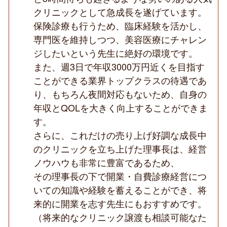
皮
クリニックとして急成長を遂げています。
膚
科
保険診療も行うため、臨床経験を活かし、
の
専門医を維持しつつ、美容医療にチャレン
CL
／
ジしたいという先生に絶好の環境です。
美
また、週3日で年収3000万円近くを目指す
容
未
ことができる業界トップクラスの待遇であ
経
験
り、もちろん夜間対応もないため、自身の
可
年収とQOLを大きく向上することができま
◆
す。
さらに、これだけの売り上げ好調な成長中
のクリニックを立ち上げた理事長は、経営
ノウハウも非常に豊富であるため、
その理事長の下で開業・自費診療経営につ
いての知識や経験を蓄えることができ、将
来的に開業を志す先生にもおすすめです。
（将来的なクリニック譲渡も相談可能なた