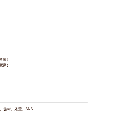
て変動）
て変動）
、施術、処置、SNS