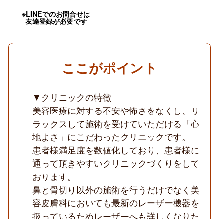
OK
／
※LINEでのお問合せは
ス
友達登録が必要です
キ
ル
を
活
か
ここがポイント
せ
る
／
形
▼クリニックの特徴
成
美容医療に対する不安や怖さをなくし、リ
専
門
ラックスして施術を受けていただける「心
医
在
地よさ」にこだわったクリニックです。
籍
患者様満足度を数値化しており、患者様に
／
美
通って頂きやすいクリニックづくりをして
容
おります。
皮
膚
鼻と骨切り以外の施術を行うだけでなく美
科
メ
容皮膚科においても最新のレーザー機器を
イ
扱っているためレーザーへも詳しくなりた
ン