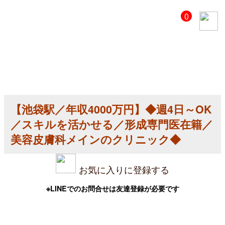
【美
0
容
ク
リ
ニ
ッ
ク
医
師
求
人】
【池袋駅／年収4000万円】◆週4日～OK
【池
袋
／スキルを活かせる／形成専門医在籍／
駅
／
美容皮膚科メインのクリニック◆
年
収
4000
お気に入りに登録する
万
円】
◆
※LINEでのお問合せは友達登録が必要です
週
4
日
～