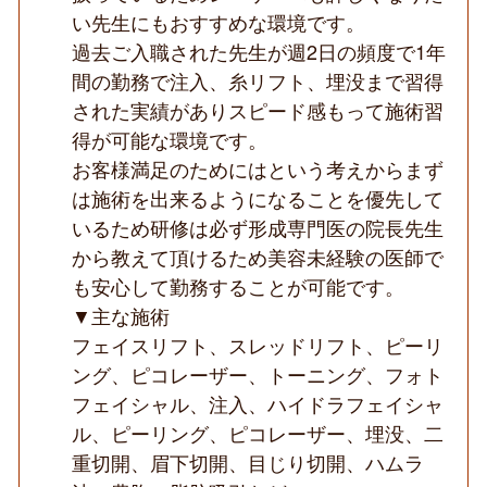
の
い先生にもおすすめな環境です。
ク
過去ご入職された先生が週2日の頻度で1年
リ
ニ
間の勤務で注入、糸リフト、埋没まで習得
ッ
された実績がありスピード感もって施術習
ク
◆
得が可能な環境です。
お客様満足のためにはという考えからまず
は施術を出来るようになることを優先して
いるため研修は必ず形成専門医の院長先生
から教えて頂けるため美容未経験の医師で
も安心して勤務することが可能です。
▼主な施術
フェイスリフト、スレッドリフト、ピーリ
ング、ピコレーザー、トーニング、フォト
フェイシャル、注入、ハイドラフェイシャ
ル、ピーリング、ピコレーザー、埋没、二
重切開、眉下切開、目じり切開、ハムラ