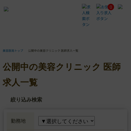
0
公
開
中
の
美
容
ク
リ
美容医局トップ
公開中の美容クリニック 医師求人一覧
ニ
ッ
公開中の美容クリニック 医師
ク
医
師
求人一覧
求
人
一
絞り込み検索
覧
勤務地