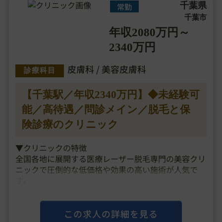
美容経験者募集・・・
千葉県
常勤
千葉市
年収2080万円～
2340万円
皮膚科 / 美容皮膚科
診療科目
【千葉駅／年収2340万円】◆未経験可
能／高待遇／問診メイン／脱毛と保
険診療のクリニック
▼クリニックの特徴
全国各地に展開する医療レーザー脱毛専門の美容クリ
ニックで圧倒的な低価格や効果の高い施術が人気で
す。
痛みが少なく肌に優しい施術を特徴とし、全身脱毛を
比較的低価格で提供しています。
業界トップクラスの厚待遇でワークバランスにも最適
この求人の詳細を見る