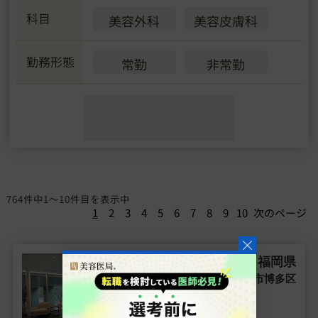
科目
美容外科
美容皮膚科
勤務形態
常勤
非常勤
764件中1～10件目を表示中
1
2
3
4
5
6
7
8
9
10
次のページ
福岡県
非常勤
福岡市博多区
時給10000円