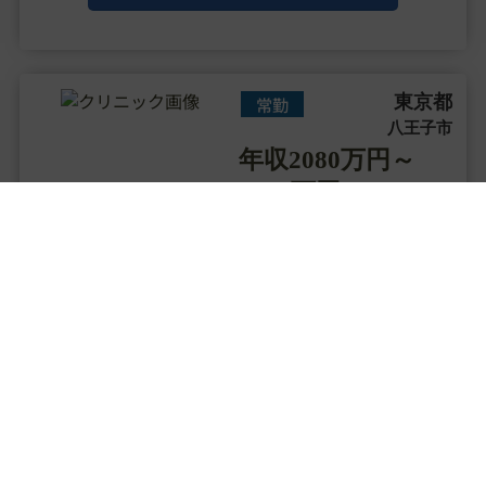
です。
クリニック内は清潔感に溢れ落ち着いており、リラ
ッ・・・
東京都
常勤
八王子市
年収2080万円～
2340万円
皮膚科 / 美容皮膚科
診療科目
【八王子駅／年収2340万円】◆未経験
可能／高待遇／問診メイン／脱毛と
保険診療のクリニック
▼クリニックの特徴
全国各地に展開する医療レーザー脱毛専門の美容クリ
ニックで圧倒的な低価格や効果の高い施術が人気で
す。