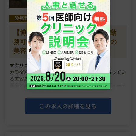
美容皮膚科
診療科目
【博多駅／時給10000円】◆週1日勤
務可能／美肌・たるみ治療が人気の
美容皮膚科クリニック◆
▼クリニックの特徴
カラダ診断、美容医療、再生医療と三本柱で行ってい
る美容皮膚科クリニックです。
医療と美容の両面から治療を行い、トータルビューテ
ィーを提供しております。
▼主な施術
この求人の詳細を見る
ハイフ、ピコレーザー、IPL、ジェントルクレンジン
グ、ピコシュア、水光注射、注入、点滴、ピーリング
▼研修制度