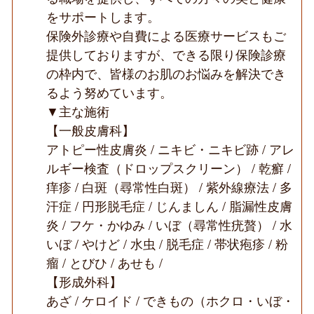
美
をサポートします。
容
保険外診療や自費による医療サービスもご
皮
膚
提供しておりますが、できる限り保険診療
科
の枠内で、皆様のお肌のお悩みを解決でき
の
ク
るよう努めています。
リ
ニ
▼主な施術
ッ
【一般皮膚科】
ク
◆
アトピー性皮膚炎 / ニキビ・ニキビ跡 / アレ
ルギー検査（ドロップスクリーン） / 乾癬 /
痒疹 / 白斑（尋常性白斑） / 紫外線療法 / 多
汗症 / 円形脱毛症 / じんましん / 脂漏性皮膚
炎 / フケ・かゆみ / いぼ（尋常性疣贅） / 水
いぼ / やけど / 水虫 / 脱毛症 / 帯状疱疹 / 粉
瘤 / とびひ / あせも /
【形成外科】
あざ / ケロイド / できもの（ホクロ・いぼ・