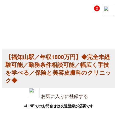
【美
0
容
ク
リ
ニ
ッ
ク
医
師
求
人】
【福知山駅／年収1800万円】◆完全未経
【福
知
験可能／勤務条件相談可能／幅広く手技
山
駅
を学べる／保険と美容皮膚科のクリニッ
／
ク◆
年
収
1800
万
お気に入りに登録する
円】
◆
完
※LINEでのお問合せは友達登録が必要です
全
未