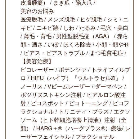
皮膚腫瘍） / まき爪・陥入爪 /
美容のお悩み
医療脱毛 / メンズ脱毛 / ヒゲ脱毛 / シミ / ニ
キビ / ニキビ跡 / しわ / たるみ / 毛穴・美白
/ 薄毛・育毛 / 男性型脱毛症（AGA） / 赤ら
顔・酒さ / いぼ / ほくろ除去 / 小顔・顔やせ
/ ピアス・ピアストラブル / まつ毛貧毛症 /
【美容治療】
ピコレーザー / ポテンツァ / トライフィルプ
ロ / HIFU（ハイフ）『ウルトラセルZi』 /
ノーリス / Vビームレーザー / ダーマペン /
ボツリヌストキシン注射 / ヒアルロン酸注
射 / ピコスポット / ピコトーニング / ピコフ
ラクショナル / トリニティ・プラス / エクソ
ソーム（ヒト幹細胞培養上清液）注射（全
顔） / HARG＋®（ハーグプラス®）療法/ レ
ーザーフェイシャル / フラクショナル