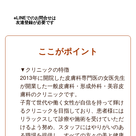
経
験
可
能
※LINEでのお問合せは
友達登録が必要です
／
勤
務
条
件
相
ここがポイント
談
可
能
▼クリニックの特徴
／
幅
2013年に開院した皮膚科専門医の女医先生
広
く
が開業した一般皮膚科・形成外科・美容皮
手
膚科のクリニックです。
技
を
子育て世代や働く女性が自信を持って輝け
学
るクリニックを目指しており、患者様には
べ
る
リラックスして診療や施術を受けていただ
／
けるよう努め、スタッフにはやりがいのあ
保
険
る職場を提供し、すべての方々の美と健康
と