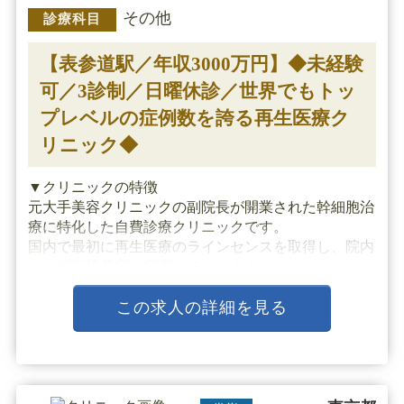
その他
診療科目
【表参道駅／年収3000万円】◆未経験
可／3診制／日曜休診／世界でもトッ
プレベルの症例数を誇る再生医療ク
リニック◆
▼クリニックの特徴
元大手美容クリニックの副院長が開業された幹細胞治
療に特化した自費診療クリニックです。
国内で最初に再生医療のラインセンスを取得し、院内
には細胞培養室も完備しております。
専門医の医師陣を揃え、学術的な知見を基に患者様対
応を行っております。
この求人の詳細を見る
入職医師には指導医が付き、独り立ちするまで
丁・・・