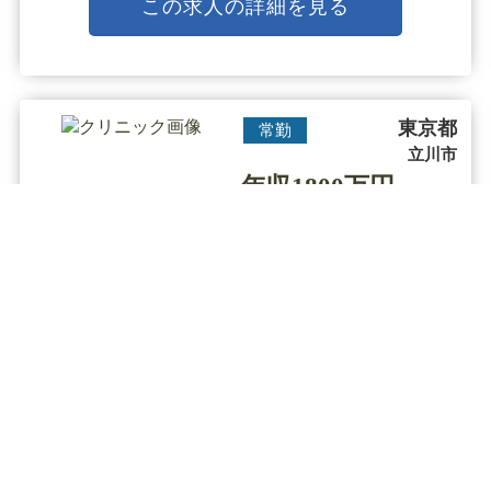
アンチエイジング治療を得意としております。
この求人の詳細を見る
院長はメディアにも出演する皮膚科出身・・・
東京都
常勤
立川市
年収1800万円～
2400万円
美容外科 / 美容皮膚科 / その他
診療科目
【立川駅／年収2400万円】◆勤務日数
応相談／経験者給与交渉可能／アカ
デミック＆研修充実／幅広い美容外
科メニューを習得できる◆
▼クリニックの特徴