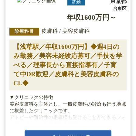
東京都
常勤
台東区
年収1600万円～
皮膚科 / 美容皮膚科
診療科目
【浅草駅／年収1600万円】◆週4日の
み勤務／美容未経験応募可／手技を学
べる／理事長から直接指導有／子育
て中DR歓迎／皮膚科と美容皮膚科の
CL◆
▼クリニックの特徴
美容皮膚科を主体とし、一般皮膚科の診療も行う地域
に根差したクリニックです。
アトピーや難治性の患者様も受けることができるフォ
トフェイシャルの治療が人気で、
他にもしみ治療や脂肪溶解注射・スレッドリフトなど