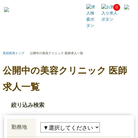
0
公
開
中
の
美
容
ク
リ
美容医局トップ
公開中の美容クリニック 医師求人一覧
ニ
ッ
公開中の美容クリニック 医師
ク
医
師
求人一覧
求
人
一
絞り込み検索
覧
勤務地