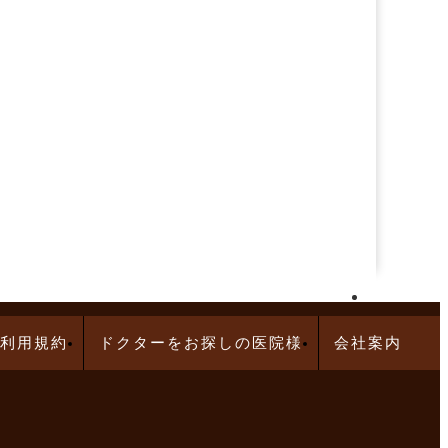
再生医療求人特集
利用規約
ドクターをお探しの医院様
会社案内