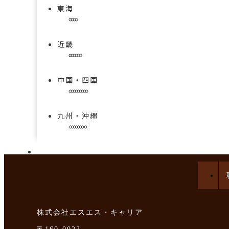
東海
近畿
中国・四国
九州・沖縄
手技を学べる求人特集
株式会社エスエス・キャリア