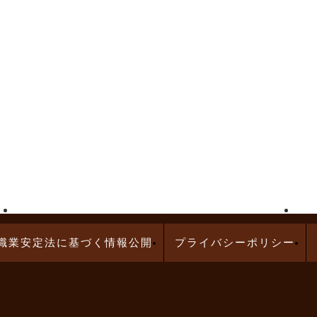
高給与求人特集
問診業務の求人特集
職業安定法に基づく情報公開
プライバシーポリシー