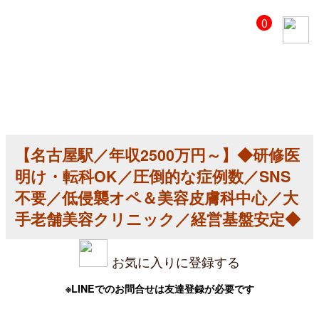
【美
0
容
ク
リ
ニ
ッ
ク
医
師
求
人】
【名古屋駅／年収2500万円～】◆研修医
【名
古
明け・転科OK／圧倒的な症例数／SNS
屋
駅
不要／低侵襲オペ＆美容皮膚科中心／大
／
手老舗美容クリニック／経営基盤安定◆
年
収
2500
万
お気に入りに登録する
円
～】
◆
※LINEでのお問合せは友達登録が必要です
研
修