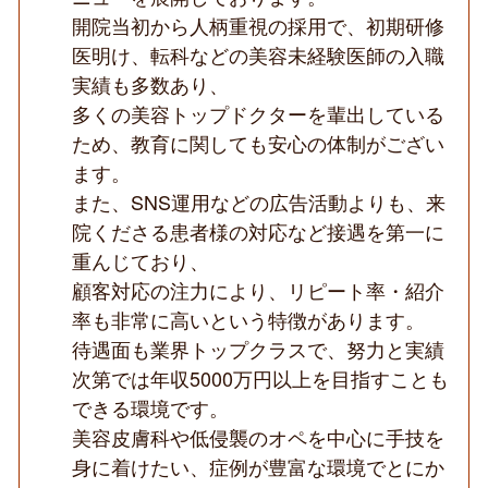
皮
開院当初から人柄重視の採用で、初期研修
膚
医明け、転科などの美容未経験医師の入職
科
中
実績も多数あり、
心
／
多くの美容トップドクターを輩出している
大
ため、教育に関しても安心の体制がござい
手
老
ます。
舗
また、SNS運用などの広告活動よりも、来
美
容
院くださる患者様の対応など接遇を第一に
ク
リ
重んじており、
ニ
顧客対応の注力により、リピート率・紹介
ッ
ク
率も非常に高いという特徴があります。
／
待遇面も業界トップクラスで、努力と実績
経
営
次第では年収5000万円以上を目指すことも
基
盤
できる環境です。
安
美容皮膚科や低侵襲のオペを中心に手技を
定
◆
身に着けたい、症例が豊富な環境でとにか