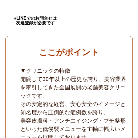
医
明
け・
転
※LINEでのお問合せは
友達登録が必要です
科
OK
／
圧
倒
的
ここがポイント
な
症
例
▼クリニックの特徴
数
／
開院して30年以上の歴史を誇り、美容業界
SNS
不
を牽引してきた全国展開の老舗美容クリニ
要
ックです。
／
低
その安定的な経営、安心安全のイメージと
侵
襲
知名度から圧倒的な症例数を誇り、
オ
美容皮膚科・アンチエイジング・プチ整形
ペ
＆
といった低侵襲メニューを主軸に幅広いメ
美
ニューを展開しております。
容