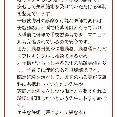
科
安心して美容施術を受けていただける体制
と
を整えています。
美
容
一般皮膚科の診察が可能な医師であれば、
皮
膚
美容経験は不問で応募可能となっており、
科
入職前に研修で手技習得もでき、マニュア
の
ト
ルも完備されているので安心です。
ー
また、勤務日数や隔週勤務、勤務曜日など
タ
ル
もフレキシブルに相談できるため、
ケ
お子様がいらっしゃる先生の活躍実績も多
ア
を
く、子育てに理解のある職場環境です。
行
う
臨床経験を活かして、興味のある美容皮膚
ク
科にも携わっていきたい先生や、
リ
ニ
家庭との両立をしつつ働き方を整えられる
ッ
環境に転職したいという先生におすすめで
ク
◆
す。
▼主な施術（院によって異なる）