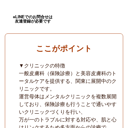
勤
務
相
談
※LINEでのお問合せは
友達登録が必要です
可
能
／
美
容
未
ここがポイント
経
験
OK
▼クリニックの特徴
／
手
一般皮膚科（保険診療）と美容皮膚科のト
技
習
ータルケアを提供する、関東に展開中のク
得
リニックです。
が
で
運営母体はメンタルクリニックを複数展開
き
しており、保険診療も行うことで通いやす
る
／
いクリニックづくりを行い、
一
般
万が一のトラブルに対する対応や、肌と心
皮
はリンクするため多方面からの診療で、
膚