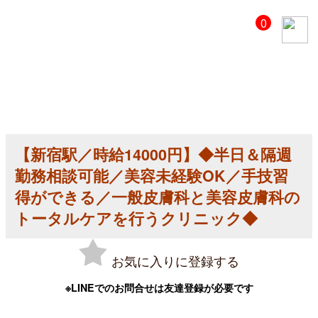
【美
0
容
ク
リ
ニ
ッ
ク
医
師
求
人】
【新宿駅／時給14000円】◆半日＆隔週
【新
宿
勤務相談可能／美容未経験OK／手技習
駅
／
得ができる／一般皮膚科と美容皮膚科の
時
トータルケアを行うクリニック◆
給
14000
円】
◆
お気に入りに登録する
半
日
＆
※LINEでのお問合せは友達登録が必要です
隔
週