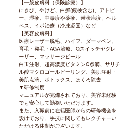
【一般皮膚科（保険診療）】
にきび、やけど、白癬(鏡検含む)、アトピ
ー、湿疹、中毒疹や薬疹、帯状疱疹、ヘル
ペス、イボ治療（冷凍凝固）など
【美容皮膚科】
医療レーザー脱毛、ハイフ、ダーマペン、
育毛・発毛・AGA治療、Qスイッチヤグレ
ーザー、マッサージピール
白玉注射、超高濃度ビタミンC点滴、サリチ
ル酸マクロゴールピーリング、美肌注射・
美肌点滴、ボトックス、ほくろ除去
▼研修制度
マニュアルが完備されており、美容未経験
でも安心して勤務いただけます。
また、入職前に在籍医師からの研修機会を
設けており、手技に関してもレクチャーい
ただける体制がございます。