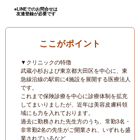
容
未
※LINEでのお問合せは
経
友達登録が必要です
験
可
能
／
保
ここがポイント
険
診
療
と
▼クリニックの特徴
美
武蔵小杉および東京都大田区を中心に、東
容
皮
急線沿線の駅前に4施設を展開する医療法人
膚
です。
科
／
これまで保険診療を中心に診療体制を拡充
開
業
してまいりましたが、近年は美容皮膚科領
支
域にも力を入れております。
援
あ
過去に勤務された先生方のうち、常勤3名・
り
非常勤2名の先生がご開業され、いずれも盛
◆
業されているなど、