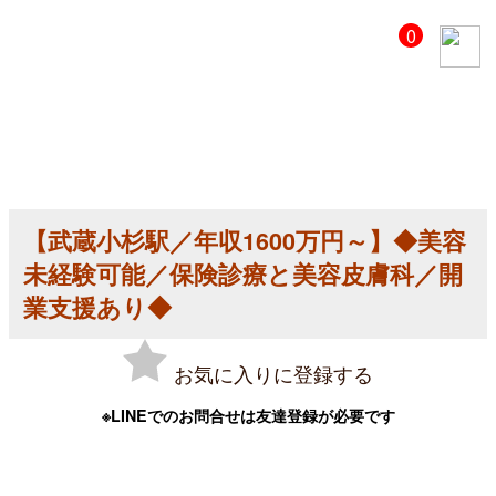
【美
0
容
ク
リ
ニ
ッ
ク
医
師
求
人】
【武蔵小杉駅／年収1600万円～】◆美容
【武
蔵
未経験可能／保険診療と美容皮膚科／開
小
杉
業支援あり◆
駅
／
年
お気に入りに登録する
収
1600
万
※LINEでのお問合せは友達登録が必要です
円
～】
◆
美