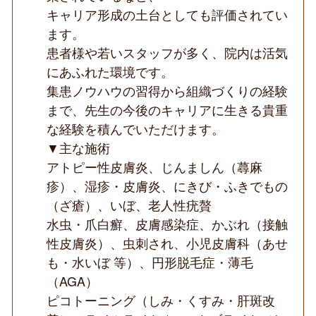
キャリア形成の土台としても評価されてい
ます。
患者様や若いスタッフが多く、院内は活気
にあふれた環境です。
集患ノウハウの習得から組織づくりの経験
まで、先生の今後のキャリアに生きる貴重
な経験を積んでいただけます。
▼主な施術
アトピー性皮膚炎、じんましん（蕁麻
疹）、湿疹・皮膚炎、にきび・ふきでもの
（ざ瘡）、いぼ、老人性疣贅
水虫・爪白癬、皮膚感染症、かぶれ（接触
性皮膚炎）、虫刺され、小児皮膚科（あせ
も・水いぼ 等）、円形脱毛症・薄毛
（AGA）
ピコトーニング（しみ・くすみ・肝斑改