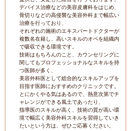
開
デバイス治療などの美容皮膚科をはじめ、
オ
骨切りなどの高侵襲な美容外科まで幅広い
ペ・
他
治療を行っており、
院
修
それぞれの施術のエキスパートドクターが
正
複数名在籍し、高いスキルのオペを組織内
多
数
で吸収できる環境です。
／
技術はもちろんのこと、カウンセリングに
幅
広
関してもプロフェッショナルなスキルを持
い
メ
つ医師が多く、
ニ
美容外科医として総合的なスキルアップを
ュ
ー
目指す医師におすすめのクリニックです。
を
とにかくやる気はあるので、熱意次第でチ
行
う
ャレンジができる風土であったり、
総
合
指導医のスキルが高く、技術の質が高い環
美
境で幅広く美容外科スキルを習得していき
容
CL◆
たいという方は、ぜひご応募ください。