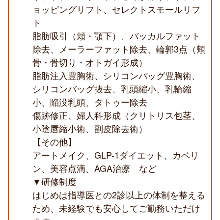
ョッピングリフト、セレクトスモールリフ
ト
脂肪吸引（頬・顎下）、バッカルファット
除去、メーラーファット除去、輪郭3点（頬
骨・骨切り・オトガイ形成）
脂肪注入豊胸術、シリコンバッグ豊胸術、
シリコンバッグ抜去、乳頭縮小、乳輪縮
小、陥没乳頭、タトゥー除去
傷跡修正、婦人科形成（クリトリス包茎、
小陰唇縮小術、副皮除去術）
【その他】
アートメイク、GLP-1ダイエット、カベリ
ン、美容点滴、AGA治療 など
▼研修制度
はじめは指導医との2診以上の体制を整える
ため、未経験でも安心してご勤務いただけ