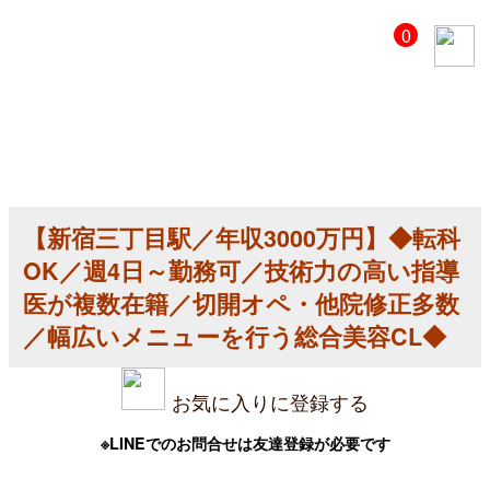
【美
0
容
ク
リ
ニ
ッ
ク
医
師
求
人】
【新宿三丁目駅／年収3000万円】◆転科
【新
宿
OK／週4日～勤務可／技術力の高い指導
三
丁
医が複数在籍／切開オペ・他院修正多数
目
／幅広いメニューを行う総合美容CL◆
駅
／
年
収
お気に入りに登録する
3000
万
円】
※LINEでのお問合せは友達登録が必要です
◆
転