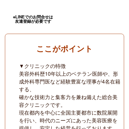
科
OK
／
週
※LINEでのお問合せは
4
友達登録が必要です
日
～
勤
務
可
ここがポイント
／
技
術
力
▼クリニックの特徴
の
美容外科歴10年以上のベテラン医師や、形
高
い
成外科専門医など経験豊富な理事が4名在籍
指
する、
導
医
確かな技術力と集客力を兼ね備えた総合美
が
複
容クリニックです。
数
現在都内を中心に全国主要都市に数院展開
在
籍
を行い、時代のニーズにあった美容医療を
／
提供し、安定した経営を行っております。
切