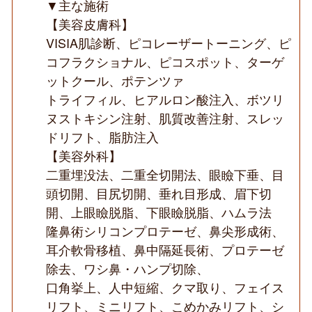
▼主な施術
【美容皮膚科】
VISIA肌診断、ピコレーザートーニング、ピ
コフラクショナル、ピコスポット、ターゲ
ットクール、ポテンツァ
トライフィル、ヒアルロン酸注入、ボツリ
ヌストキシン注射、肌質改善注射、スレッ
ドリフト、脂肪注入
【美容外科】
二重埋没法、二重全切開法、眼瞼下垂、目
頭切開、目尻切開、垂れ目形成、眉下切
開、上眼瞼脱脂、下眼瞼脱脂、ハムラ法
隆鼻術シリコンプロテーゼ、鼻尖形成術、
耳介軟骨移植、鼻中隔延長術、プロテーゼ
除去、ワシ鼻・ハンプ切除、
口角挙上、人中短縮、クマ取り、フェイス
リフト、ミニリフト、こめかみリフト、シ