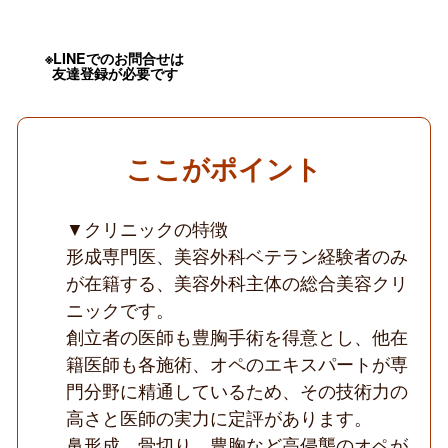
胸
オ
ペ
が
※LINEでのお問合せは
友達登録が必要です
人
気
／
美
容
外
ここがポイント
科
の
ス
▼クリニックの特徴
キ
ル
形成専門医、美容外科ベテラン経験者のみ
ア
ッ
が在籍する、美容外科主体の総合美容クリ
プ
ニックです。
に
お
創立者の医師も豊胸手術を得意とし、他在
す
籍医師も各施術、オペのエキスパートが専
す
め
門分野に精通しているため、その技術力の
／
高さと医師の実力に定評があります。
海
外
鼻形成、骨切り、豊胸など高侵襲のオペが
提