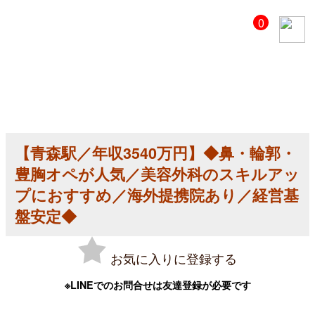
【美
0
容
ク
リ
ニ
ッ
ク
医
師
求
人】
【青森駅／年収3540万円】◆鼻・輪郭・
【青
森
豊胸オペが人気／美容外科のスキルアッ
駅
／
プにおすすめ／海外提携院あり／経営基
年
盤安定◆
収
3540
万
円】
お気に入りに登録する
◆
鼻・
輪
※LINEでのお問合せは友達登録が必要です
郭・
豊