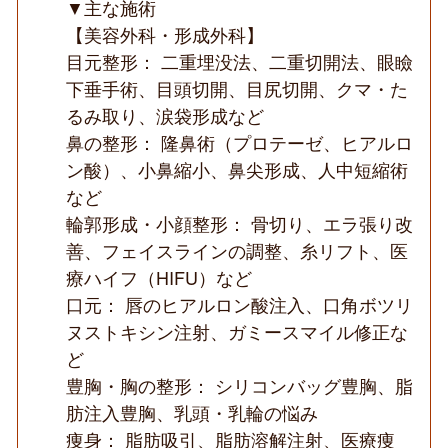
▼主な施術
【美容外科・形成外科】
目元整形： 二重埋没法、二重切開法、眼瞼
下垂手術、目頭切開、目尻切開、クマ・た
るみ取り、涙袋形成など
鼻の整形： 隆鼻術（プロテーゼ、ヒアルロ
ン酸）、小鼻縮小、鼻尖形成、人中短縮術
など
輪郭形成・小顔整形： 骨切り、エラ張り改
善、フェイスラインの調整、糸リフト、医
療ハイフ（HIFU）など
口元： 唇のヒアルロン酸注入、口角ボツリ
ヌストキシン注射、ガミースマイル修正な
ど
豊胸・胸の整形： シリコンバッグ豊胸、脂
肪注入豊胸、乳頭・乳輪の悩み
痩身： 脂肪吸引、脂肪溶解注射、医療痩