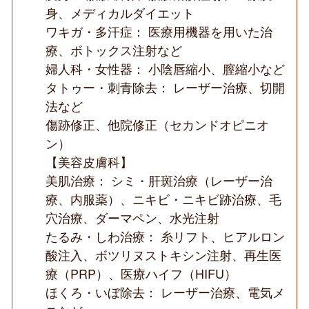
身、メディカルダイエット
ワキガ・多汗症： 医療用機器を用いた治
療、ボトックス注射など
婦人科・女性器： 小陰唇縮小、膣縮小など
タトゥー・刺青除去： レーザー治療、切開
法など
傷跡修正、他院修正（セカンドオピニオ
ン）
【美容皮膚科】
美肌治療： シミ・肝斑治療（レーザー治
療、内服薬）、ニキビ・ニキビ跡治療、毛
穴治療、ダーマペン、水光注射
たるみ・しわ治療： 糸リフト、ヒアルロン
酸注入、ボツリヌストキシン注射、再生医
療（PRP）、医療ハイフ（HIFU）
ほくろ・いぼ除去： レーザー治療、電気メ