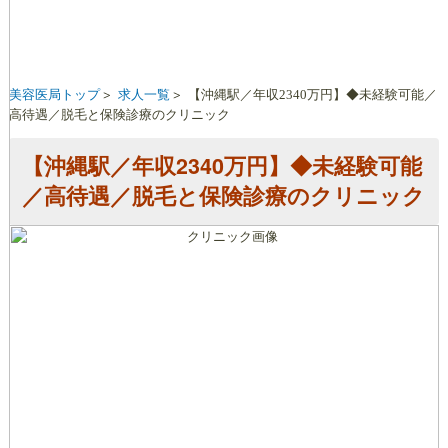
経
験
可
能
美容医局トップ
求人一覧
【沖縄駅／年収2340万円】◆未経験可能／
／
高待遇／脱毛と保険診療のクリニック
高
待
遇
【沖縄駅／年収2340万円】◆未経験可能
／
／高待遇／脱毛と保険診療のクリニック
脱
毛
と
保
険
診
療
の
ク
リ
ニ
ッ
ク