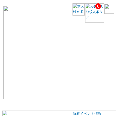
0
【美
容
ク
リ
ニ
ッ
ク
医
師
求
人】
【沖
縄
駅
／
年
収
2340
万
円】
◆
未