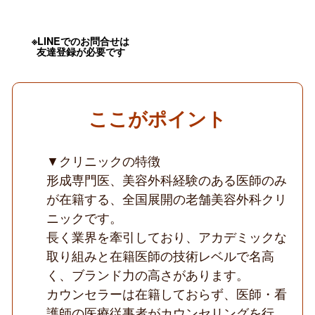
外
科
手
術
※LINEでのお問合せは
友達登録が必要です
を
学
べ
る
／
医
ここがポイント
師
カ
ウ
▼クリニックの特徴
ン
セ
形成専門医、美容外科経験のある医師のみ
リ
ン
が在籍する、全国展開の老舗美容外科クリ
グ
ニックです。
／
レ
長く業界を牽引しており、アカデミックな
ベ
取り組みと在籍医師の技術レベルで名高
ル
の
く、ブランド力の高さがあります。
高
カウンセラーは在籍しておらず、医師・看
い
在
護師の医療従事者がカウンセリングを行
籍