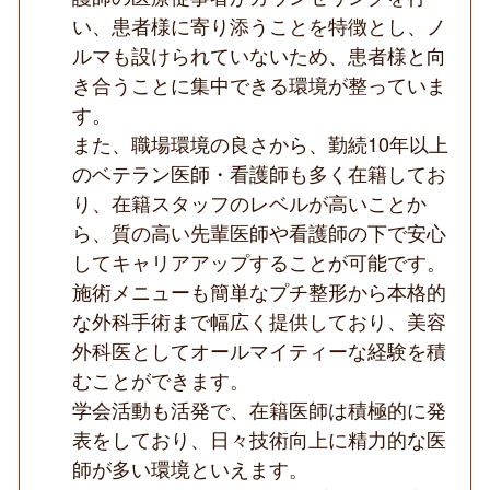
医
い、患者様に寄り添うことを特徴とし、ノ
師
ルマも設けられていないため、患者様と向
か
ら
き合うことに集中できる環境が整っていま
の
す。
指
導
また、職場環境の良さから、勤続10年以上
あ
り
のベテラン医師・看護師も多く在籍してお
◆
り、在籍スタッフのレベルが高いことか
ら、質の高い先輩医師や看護師の下で安心
してキャリアアップすることが可能です。
施術メニューも簡単なプチ整形から本格的
な外科手術まで幅広く提供しており、美容
外科医としてオールマイティーな経験を積
むことができます。
学会活動も活発で、在籍医師は積極的に発
表をしており、日々技術向上に精力的な医
師が多い環境といえます。