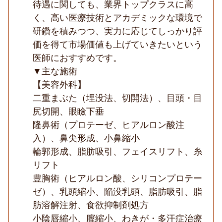
待遇に関しても、業界トップクラスに高
く、高い医療技術とアカデミックな環境で
研鑽を積みつつ、実力に応じてしっかり評
価を得て市場価値も上げていきたいという
医師におすすめです。
▼主な施術
【美容外科】
二重まぶた（埋没法、切開法）、目頭・目
尻切開、眼瞼下垂
隆鼻術（プロテーゼ、ヒアルロン酸注
入）、鼻尖形成、小鼻縮小
輪郭形成、脂肪吸引、フェイスリフト、糸
リフト
豊胸術（ヒアルロン酸、シリコンプロテー
ゼ）、乳頭縮小、陥没乳頭、脂肪吸引、脂
肪溶解注射、食欲抑制剤処方
小陰唇縮小、膣縮小、わきが・多汗症治療