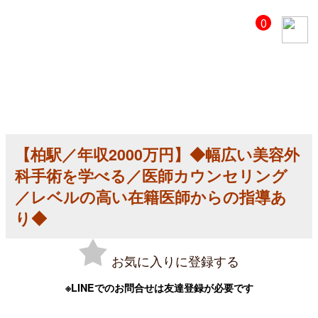
【美
0
容
ク
リ
ニ
ッ
ク
医
師
求
人】
【柏駅／年収2000万円】◆幅広い美容外
【柏
駅
科手術を学べる／医師カウンセリング
／
年
／レベルの高い在籍医師からの指導あ
収
り◆
2000
万
円】
◆
お気に入りに登録する
幅
広
い
※LINEでのお問合せは友達登録が必要です
美
容