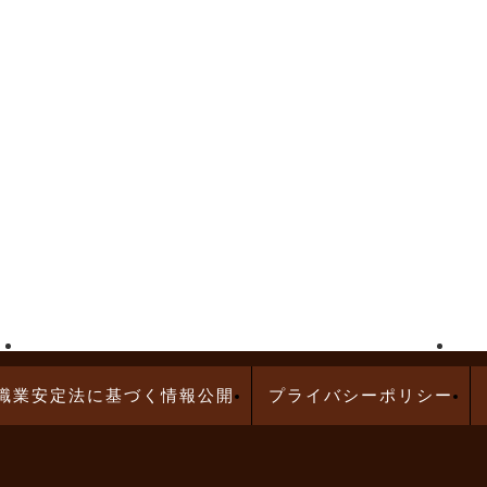
高給与求人特集
問診業務の求人特集
職業安定法に基づく情報公開
プライバシーポリシー