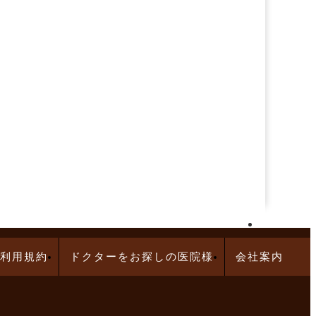
再生医療求人特集
利用規約
ドクターをお探しの医院様
会社案内