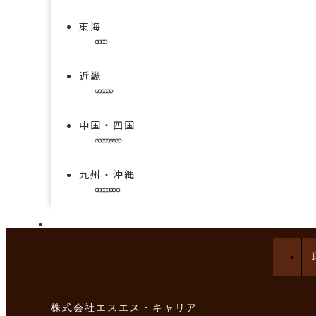
東海
近畿
中国・四国
九州・沖縄
手技を学べる求人特集
株式会社エスエス・キャリア