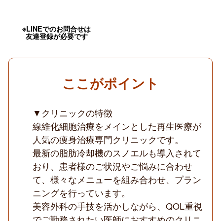
務・
隔
週
※LINEでのお問合せは
勤
友達登録が必要です
務
可
／
時
短
ここがポイント
勤
務
相
談
▼クリニックの特徴
可
線維化細胞治療をメインとした再生医療が
／
痩
人気の痩身治療専門クリニックです。
身・
最新の脂肪冷却機のスノエルも導入されて
脂
肪
おり、患者様のご状況やご悩みに合わせ
吸
引
て、様々なメニューを組み合わせ、プラン
を
ニングを行っています。
メ
イ
美容外科の手技を活かしながら、QOL重視
ン
でご勤務されたい医師におすすめのクリニ
に