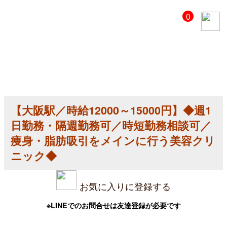
【美
0
容
ク
リ
ニ
ッ
ク
医
師
求
人】
【大阪駅／時給12000～15000円】◆週1
【大
阪
日勤務・隔週勤務可／時短勤務相談可／
駅
／
痩身・脂肪吸引をメインに行う美容クリ
時
ニック◆
給
12000
～
15000
お気に入りに登録する
円】
◆
週
※LINEでのお問合せは友達登録が必要です
1
日
勤