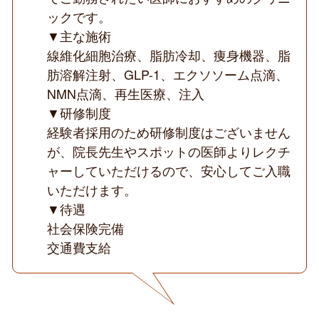
行
ックです。
う
▼主な施術
美
容
線維化細胞治療、脂肪冷却、痩身機器、脂
ク
リ
肪溶解注射、GLP-1、エクソソーム点滴、
ニ
NMN点滴、再生医療、注入
ッ
ク
▼研修制度
◆
経験者採用のため研修制度はございません
が、院長先生やスポットの医師よりレクチ
ャーしていただけるので、安心してご入職
いただけます。
▼待遇
社会保険完備
交通費支給